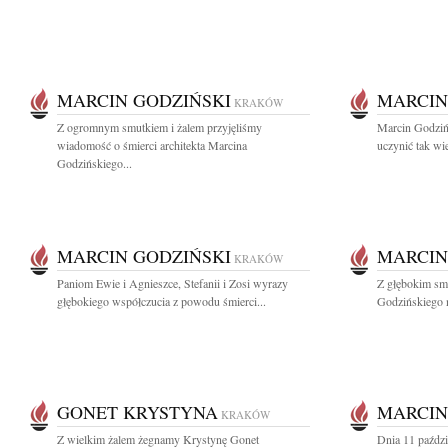
MARCIN GODZIŃSKI
MARCIN
KRAKÓW
Z ogromnym smutkiem i żalem przyjęliśmy
Marcin Godzińs
wiadomość o śmierci architekta Marcina
uczynić tak wie
Godzińskiego...
MARCIN GODZIŃSKI
MARCIN
KRAKÓW
Paniom Ewie i Agnieszce, Stefanii i Zosi wyrazy
Z głębokim sm
głębokiego współczucia z powodu śmierci...
Godzińskiego n
GONET KRYSTYNA
MARCIN
KRAKÓW
Z wielkim żalem żegnamy Krystynę Gonet
Dnia 11 paździ