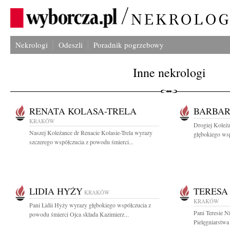
Nekrologi
Odeszli
Poradnik pogrzebowy
Inne nekrologi
RENATA KOLASA-TRELA
BARBAR
KRAKÓW
Drogiej Koleż
Naszej Koleżance dr Renacie Kolasie-Trela wyrazy
głębokiego wsp
szczerego współczucia z powodu śmierci...
LIDIA HYŻY
TERESA
KRAKÓW
KRAKÓW
Pani Lidii Hyży wyrazy głębokiego współczucia z
Pani Teresie N
powodu śmierci Ojca składa Kazimierz...
Pielęgniarstwa