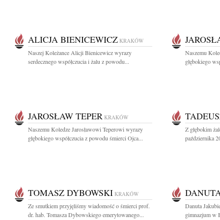
ALICJA BIENICEWICZ
JAROSŁ
KRAKÓW
Naszej Koleżance Alicji Bienicewicz wyrazy
Naszemu Koled
serdecznego współczucia i żalu z powodu...
głębokiego wsp
JAROSŁAW TEPER
TADEUS
KRAKÓW
Naszemu Koledze Jarosławowi Teperowi wyrazy
Z głębokim ża
głębokiego współczucia z powodu śmierci Ojca...
października 2
TOMASZ DYBOWSKI
DANUTA
KRAKÓW
Ze smutkiem przyjęliśmy wiadomość o śmierci prof.
Danuta Jakubie
dr. hab. Tomasza Dybowskiego emerytowanego...
gimnazjum w Ba