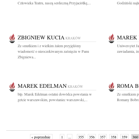
Człowieka Teatru, naszą serdeczną Przyjaciółkę,...
Godziński najle
ZBIGNIEW KUCIA
MAREK
KRAKÓW
Ze smutkiem i z wielkim żalem przyjęliśmy
Uniwersytet Ja
wiadomość o nieoczekiwanym zaśnięciu w Panu
zawiadamia, że
Zbigniewa...
MAREK EDELMAN
ROMA 
KRAKÓW
błp. Marek Edelman ostatni dowódca powstania w
Ze smutkiem p
getcie warszawskim, powstaniec warszawski,...
Romany Bobrows
« poprzednie
1
...
355
356
357
358
359
360