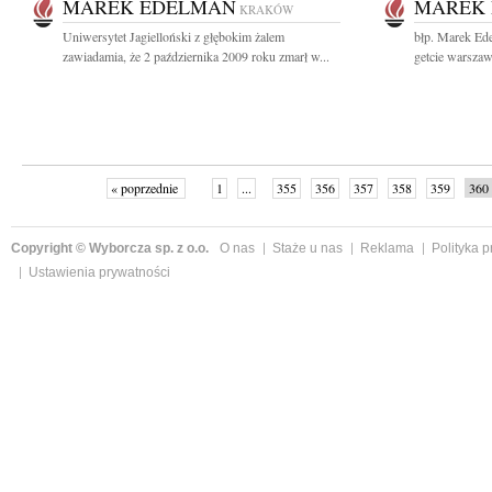
MAREK EDELMAN
MAREK
KRAKÓW
Uniwersytet Jagielloński z głębokim żalem
błp. Marek Ed
zawiadamia, że 2 października 2009 roku zmarł w...
getcie warszaw
« poprzednie
1
...
355
356
357
358
359
360
Copyright © Wyborcza sp. z o.o.
O nas
Staże u nas
Reklama
Polityka 
Ustawienia prywatności