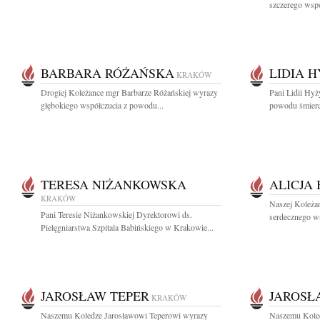
szczerego wspó
BARBARA RÓŻAŃSKA
LIDIA 
KRAKÓW
Drogiej Koleżance mgr Barbarze Różańskiej wyrazy
Pani Lidii Hyż
głębokiego współczucia z powodu...
powodu śmierci
TERESA NIŻANKOWSKA
ALICJA
KRAKÓW
Naszej Koleżan
Pani Teresie Niżankowskiej Dyrektorowi ds.
serdecznego ws
Pielęgniarstwa Szpitala Babińskiego w Krakowie...
JAROSŁAW TEPER
JAROSŁ
KRAKÓW
Naszemu Koledze Jarosławowi Teperowi wyrazy
Naszemu Koled