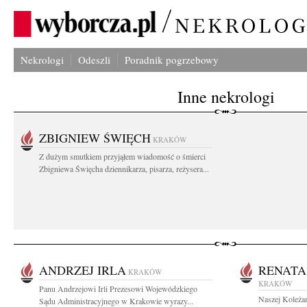
Nekrologi
Odeszli
Poradnik pogrzebowy
Inne nekrologi
ZBIGNIEW ŚWIĘCH
KRAKÓW
Z dużym smutkiem przyjąłem wiadomość o śmierci
Zbigniewa Święcha dziennikarza, pisarza, reżysera...
ANDRZEJ IRLA
RENATA
KRAKÓW
KRAKÓW
Panu Andrzejowi Irli Prezesowi Wojewódzkiego
Naszej Koleżan
Sądu Administracyjnego w Krakowie wyrazy...