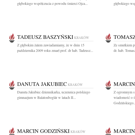
głębokiego współczucia z powodu śmierci Ojca...
głębokiego wsp
TADEUSZ BASZYŃSKI
TOMASZ
KRAKÓW
Z głębokim żalem zawiadamiamy, że w dniu 15
Ze smutkiem pr
października 2009 roku zmarł prof. dr hab. Tadeusz...
dr. hab. Toma
DANUTA JAKUBIEC
MARCIN
KRAKÓW
Danuta Jakubiec dziennikarka, uczennica polskiego
Z ogromnym sm
gimnazjum w Balatonboglár w latach II...
wiadomość o śm
Godzińskiego..
MARCIN GODZIŃSKI
MARCIN
KRAKÓW