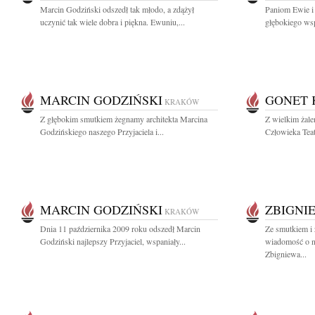
Marcin Godziński odszedł tak młodo, a zdążył
Paniom Ewie i 
uczynić tak wiele dobra i piękna. Ewuniu,...
głębokiego wsp
MARCIN GODZIŃSKI
GONET 
KRAKÓW
Z głębokim smutkiem żegnamy architekta Marcina
Z wielkim żal
Godzińskiego naszego Przyjaciela i...
Człowieka Teatr
MARCIN GODZIŃSKI
ZBIGNI
KRAKÓW
Dnia 11 października 2009 roku odszedł Marcin
Ze smutkiem i 
Godziński najlepszy Przyjaciel, wspaniały...
wiadomość o n
Zbigniewa...