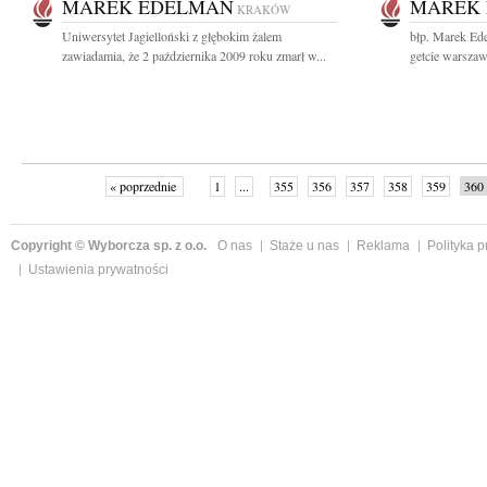
MAREK EDELMAN
MAREK
KRAKÓW
Uniwersytet Jagielloński z głębokim żalem
błp. Marek Ed
zawiadamia, że 2 października 2009 roku zmarł w...
getcie warszaw
« poprzednie
1
...
355
356
357
358
359
360
Copyright © Wyborcza sp. z o.o.
O nas
Staże u nas
Reklama
Polityka 
Ustawienia prywatności