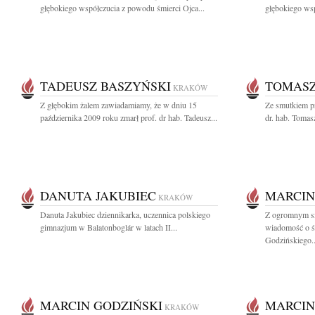
głębokiego współczucia z powodu śmierci Ojca...
głębokiego wsp
TADEUSZ BASZYŃSKI
TOMASZ
KRAKÓW
Z głębokim żalem zawiadamiamy, że w dniu 15
Ze smutkiem pr
października 2009 roku zmarł prof. dr hab. Tadeusz...
dr. hab. Toma
DANUTA JAKUBIEC
MARCIN
KRAKÓW
Danuta Jakubiec dziennikarka, uczennica polskiego
Z ogromnym sm
gimnazjum w Balatonboglár w latach II...
wiadomość o śm
Godzińskiego..
MARCIN GODZIŃSKI
MARCIN
KRAKÓW