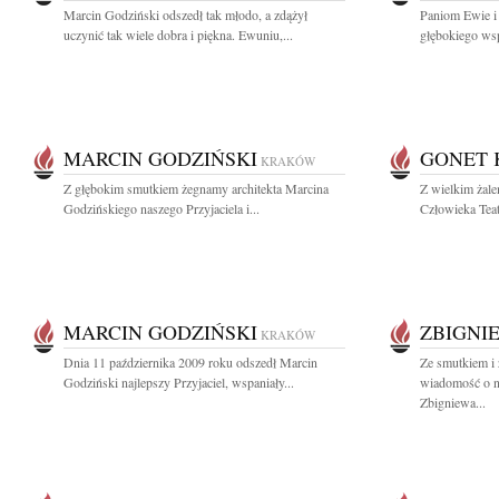
Marcin Godziński odszedł tak młodo, a zdążył
Paniom Ewie i 
uczynić tak wiele dobra i piękna. Ewuniu,...
głębokiego wsp
MARCIN GODZIŃSKI
GONET 
KRAKÓW
Z głębokim smutkiem żegnamy architekta Marcina
Z wielkim żal
Godzińskiego naszego Przyjaciela i...
Człowieka Teatr
MARCIN GODZIŃSKI
ZBIGNI
KRAKÓW
Dnia 11 października 2009 roku odszedł Marcin
Ze smutkiem i 
Godziński najlepszy Przyjaciel, wspaniały...
wiadomość o n
Zbigniewa...