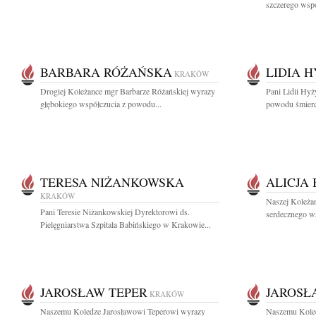
szczerego wspó
BARBARA RÓŻAŃSKA
LIDIA 
KRAKÓW
Drogiej Koleżance mgr Barbarze Różańskiej wyrazy
Pani Lidii Hyż
głębokiego współczucia z powodu...
powodu śmierci
TERESA NIŻANKOWSKA
ALICJA
KRAKÓW
Naszej Koleżan
Pani Teresie Niżankowskiej Dyrektorowi ds.
serdecznego ws
Pielęgniarstwa Szpitala Babińskiego w Krakowie...
JAROSŁAW TEPER
JAROSŁ
KRAKÓW
Naszemu Koledze Jarosławowi Teperowi wyrazy
Naszemu Koled