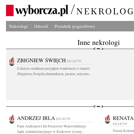
Nekrologi
Odeszli
Poradnik pogrzebowy
Inne nekrologi
ZBIGNIEW ŚWIĘCH
KRAKÓW
Z dużym smutkiem przyjąłem wiadomość o śmierci
Zbigniewa Święcha dziennikarza, pisarza, reżysera...
ANDRZEJ IRLA
RENATA
KRAKÓW
KRAKÓW
Panu Andrzejowi Irli Prezesowi Wojewódzkiego
Naszej Koleżan
Sądu Administracyjnego w Krakowie wyrazy...