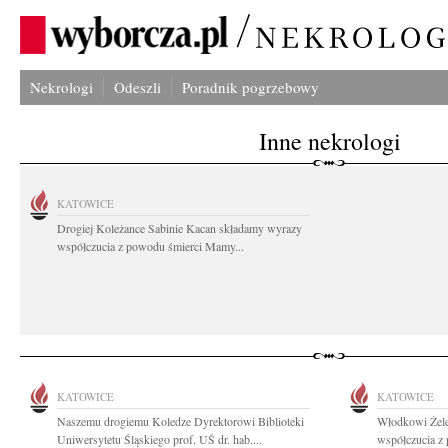
Nekrologi
Odeszli
Poradnik pogrzebowy
Inne nekrologi
KATOWICE
Drogiej Koleżance Sabinie Kacan składamy wyrazy
współczucia z powodu śmierci Mamy...
KATOWICE
KATOWICE
Naszemu drogiemu Koledze Dyrektorowi Biblioteki
Włodkowi Żele
Uniwersytetu Śląskiego prof. UŚ dr. hab....
współczucia z 