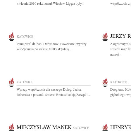
kwietnia 2010 roku zmarł Wiesław Ligęza były...
współczucia z 
JERZY 
KATOWICE
Panu prof. dr. hab. Dariuszowi Pawelcowi wyrazy
Z ogromnym s
współczucia po stracie Matki składają...
śmierci mgr J
naszej...
KATOWICE
KATOWICE
Wyrazy współczucia dla naszego Kolegi Jacka
Drogiemu Kol
Rabczaka z powodu śmierci Brata składają Zarząd i...
głębokiego wsp
MIECZYSŁAW MANEK
HENRYK
KATOWICE