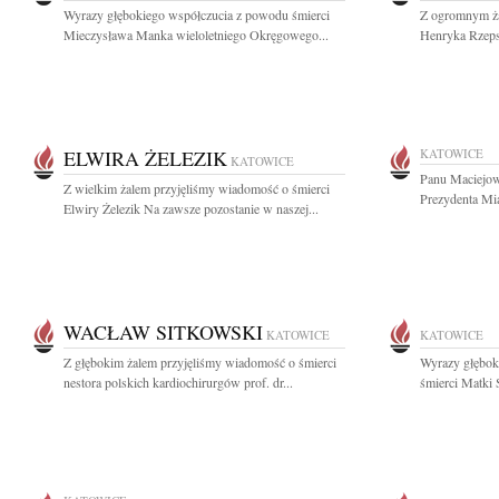
Wyrazy głębokiego współczucia z powodu śmierci
Z ogromnym ża
Mieczysława Manka wieloletniego Okręgowego...
Henryka Rzepsk
ELWIRA ŻELEZIK
KATOWICE
KATOWICE
Panu Maciejo
Z wielkim żalem przyjęliśmy wiadomość o śmierci
Prezydenta Mi
Elwiry Żelezik Na zawsze pozostanie w naszej...
WACŁAW SITKOWSKI
KATOWICE
KATOWICE
Z głębokim żalem przyjęliśmy wiadomość o śmierci
Wyrazy głębok
nestora polskich kardiochirurgów prof. dr...
śmierci Matki 