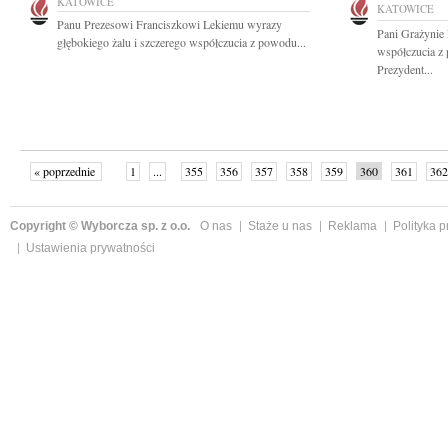
KATOWICE
KATOWICE
Panu Prezesowi Franciszkowi Lekiemu wyrazy
Pani Grażynie
głębokiego żalu i szczerego współczucia z powodu...
współczucia z 
Prezydent...
« poprzednie
1
...
355
356
357
358
359
360
361
362
następne »
Copyright © Wyborcza sp. z o.o.
O nas
Staże u nas
Reklama
Polityka 
Ustawienia prywatności