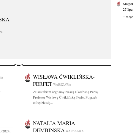
Małgor
27 lipc
+ więc
SKA
za
WISŁAWA ĆWIKLIŃSKA-
WA
FERFET
WARSZAWA
.
Ze smutkiem żegnamy Naszą Ukochaną Panią
Profesor Wisławę Ćwiklińską-Ferfet Pogrzeb
odbędzie się...
NATALIA MARIA
DEMBIŃSKA
0.2024,
WARSZAWA