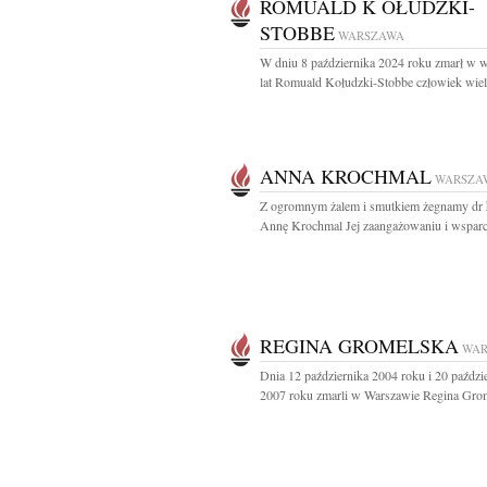
ROMUALD K OŁUDZKI-
STOBBE
WARSZAWA
W dniu 8 października 2024 roku zmarł w 
lat Romuald Kołudzki-Stobbe człowiek wielk
ANNA KROCHMAL
WARSZA
Z ogromnym żalem i smutkiem żegnamy dr 
Annę Krochmal Jej zaangażowaniu i wsparci
REGINA GROMELSKA
WAR
Dnia 12 października 2004 roku i 20 paździ
2007 roku zmarli w Warszawie Regina Grom