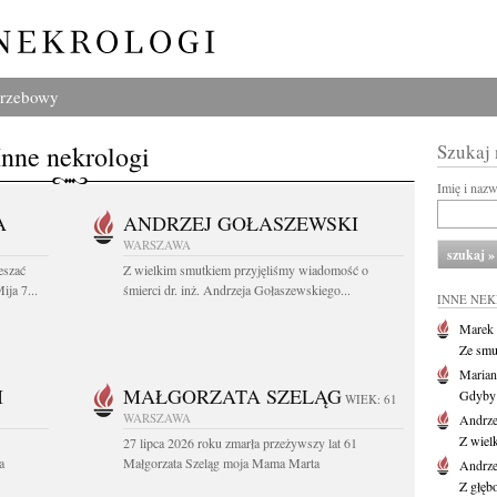
grzebowy
Inne nekrologi
Szukaj
Imię i naz
A
ANDRZEJ GOŁASZEWSKI
WARSZAWA
eszać
Z wielkim smutkiem przyjęliśmy wiadomość o
ija 7...
śmierci dr. inż. Andrzeja Gołaszewskiego...
INNE NE
Marek 
Ze smu
Marian
I
MAŁGORZATA SZELĄG
Gdyby 
WIEK: 61
WARSZAWA
Andrze
Z wiel
27 lipca 2026 roku zmarła przeżywszy lat 61
a
Małgorzata Szeląg moja Mama Marta
Andrze
Z głęb