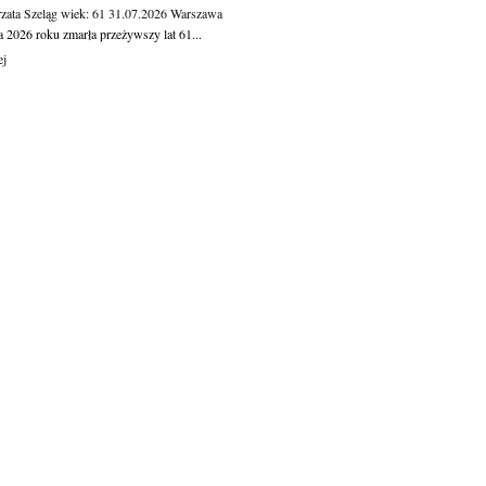
zata Szeląg
wiek: 61
31.07.2026
Warszawa
a 2026 roku zmarła przeżywszy lat 61...
ej