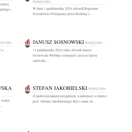
WARSZAWA
ocznicę
W dniu 1 października 2024 odszedł Bogusław
dziego...
Szwedowicz Pożegnany przez Rodzinę i...
JANUSZ SOSNOWSKI
RSZAWA
WARSZAWA
ć o
11 października 2024 roku odszedł Janusz
Sosnowski Wybitny scenograf i jeszcze lepszy
człowiek....
WSKA
STEFAN JAKOBIELSKI
WARSZAWA
Z niedowierzaniem przyjęliśmy wiadomość o śmierci
w wieku
prof. Stefana Jakobielskiego Był z nami od...
..