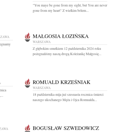
"You maye be gone from my sight, but You are never
gone from my heart" Z wielkim bólem...
MAŁGOSIA ŁOZIŃSKA
SZAWA
WARSZAWA
Żegnamy
Z głębokim smutkiem 12 października 2024 roku
pożegnaliśmy naszą drogą Koleżankę Małgosię...
ROMUALD KRZEŚNIAK
A
WARSZAWA
znica
18 października mija już szesnasta rocznica śmierci
...
naszego ukochanego Męża i Ojca Romualda...
BOGUSŁAW SZWEDOWICZ
ZAWA