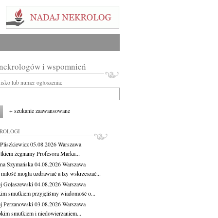
 nekrologów i wspomnień
wisko lub numer ogłoszenia:
+ szukanie zaawansowane
KROLOGI
Pliszkiewicz
05.08.2026
Warszawa
tkiem żegnamy Profesora Marka...
na Szymańska
04.08.2026
Warszawa
miłość mogła uzdrawiać a łzy wskrzeszać...
j Gołaszewski
04.08.2026
Warszawa
kim smutkiem przyjęliśmy wiadomość o...
j Perzanowski
03.08.2026
Warszawa
okim smutkiem i niedowierzaniem...