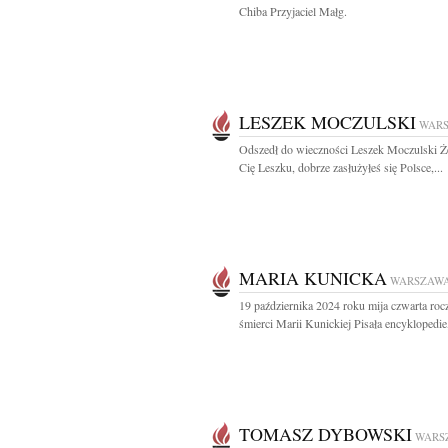
Chiba Przyjaciel Małg.
LESZEK MOCZULSKI
WAR
Odszedł do wieczności Leszek Moczulski 
Cię Leszku, dobrze zasłużyłeś się Polsce,...
MARIA KUNICKA
WARSZAW
19 października 2024 roku mija czwarta roc
śmierci Marii Kunickiej Pisała encyklopedie,
TOMASZ DYBOWSKI
WARS