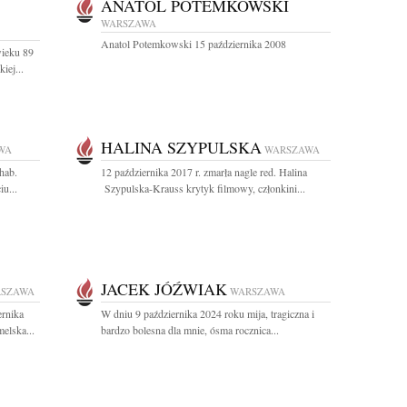
ANATOL POTEMKOWSKI
WARSZAWA
Anatol Potemkowski 15 października 2008
wieku 89
iej...
HALINA SZYPULSKA
WA
WARSZAWA
hab.
12 października 2017 r. zmarła nagle red. Halina
u...
Szypulska-Krauss krytyk filmowy, członkini...
JACEK JÓŹWIAK
SZAWA
WARSZAWA
ernika
W dniu 9 października 2024 roku mija, tragiczna i
elska...
bardzo bolesna dla mnie, ósma rocznica...