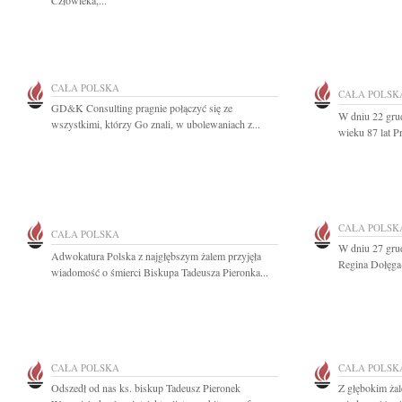
Człowieka,...
CAŁA POLSKA
CAŁA POLSK
GD&K Consulting pragnie połączyć się ze
W dniu 22 gru
wszystkimi, którzy Go znali, w ubolewaniach z...
wieku 87 lat P
CAŁA POLSK
CAŁA POLSKA
W dniu 27 grud
Adwokatura Polska z najgłębszym żalem przyjęła
Regina Dołęga
wiadomość o śmierci Biskupa Tadeusza Pieronka...
CAŁA POLSKA
CAŁA POLSK
Odszedł od nas ks. biskup Tadeusz Pieronek
Z głębokim żal