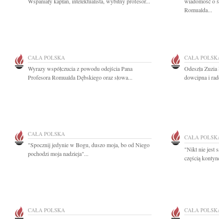
Wspaniały kapłan, intelektualista, wybitny profesor...
wiadomość o śm
Romualda...
CAŁA POLSKA
CAŁA POLSK
Wyrazy współczucia z powodu odejścia Pana
Odeszła Zuzia 
Profesora Romualda Dębskiego oraz słowa...
dowcipna i rad
CAŁA POLSKA
CAŁA POLSK
"Spocznij jedynie w Bogu, duszo moja, bo od Niego
"Nikt nie jest
pochodzi moja nadzieja"...
częścią kontyne
CAŁA POLSKA
CAŁA POLSK