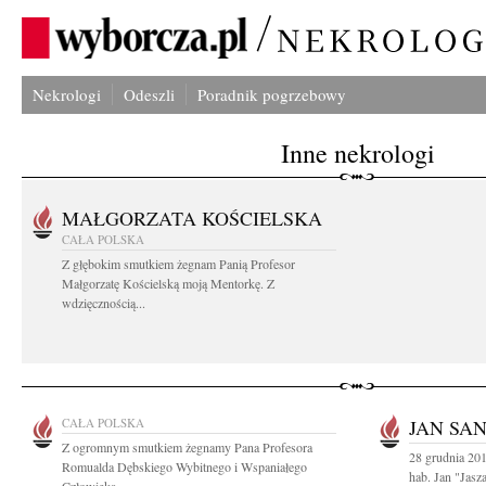
Nekrologi
Odeszli
Poradnik pogrzebowy
Inne nekrologi
MAŁGORZATA KOŚCIELSKA
CAŁA POLSKA
Z głębokim smutkiem żegnam Panią Profesor
Małgorzatę Kościelską moją Mentorkę. Z
wdzięcznością...
CAŁA POLSKA
JAN SA
Z ogromnym smutkiem żegnamy Pana Profesora
28 grudnia 201
Romualda Dębskiego Wybitnego i Wspaniałego
hab. Jan "Jasza