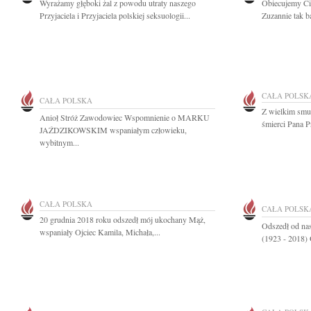
Wyrażamy głęboki żal z powodu utraty naszego
Obiecujemy Ci 
Przyjaciela i Przyjaciela polskiej seksuologii...
Zuzannie tak b
CAŁA POLSK
CAŁA POLSKA
Z wielkim smu
Anioł Stróż Zawodowiec Wspomnienie o MARKU
śmierci Pana 
JAŹDZIKOWSKIM wspaniałym człowieku,
wybitnym...
CAŁA POLSKA
CAŁA POLSK
20 grudnia 2018 roku odszedł mój ukochany Mąż,
Odszedł od na
wspaniały Ojciec Kamila, Michała,...
(1923 - 2018) 