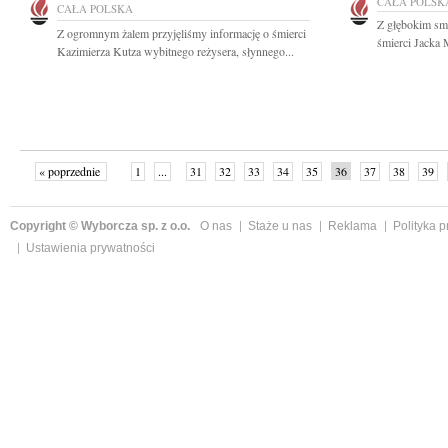
CAŁA POLSK
CAŁA POLSKA
Z głębokim sm
Z ogromnym żalem przyjęliśmy informację o śmierci
śmierci Jacka 
Kazimierza Kutza wybitnego reżysera, słynnego...
« poprzednie
1
...
31
32
33
34
35
36
37
38
39
»
Copyright © Wyborcza sp. z o.o.
O nas
Staże u nas
Reklama
Polityka 
Ustawienia prywatności