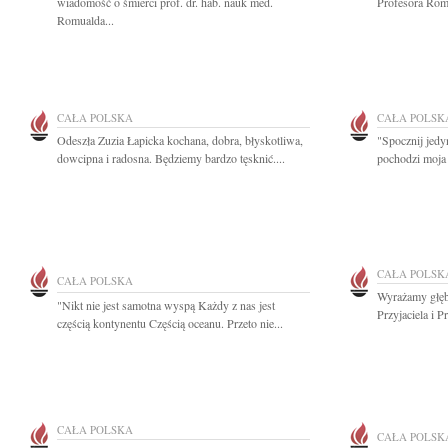
wiadomość o śmierci prof. dr. hab. nauk med.
Profesora Rom
Romualda...
CAŁA POLSKA
CAŁA POLSK
Odeszła Zuzia Łapicka kochana, dobra, błyskotliwa,
"Spocznij jed
dowcipna i radosna. Będziemy bardzo tęsknić....
pochodzi moja 
CAŁA POLSK
CAŁA POLSKA
Wyrażamy głęb
"Nikt nie jest samotna wyspą Każdy z nas jest
Przyjaciela i Pr
częścią kontynentu Częścią oceanu. Przeto nie...
CAŁA POLSKA
CAŁA POLSK