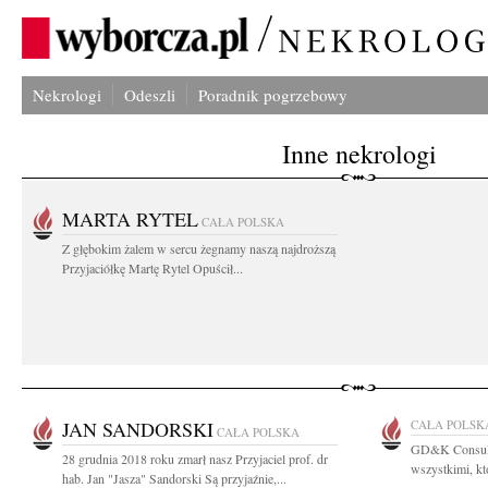
Nekrologi
Odeszli
Poradnik pogrzebowy
Inne nekrologi
MARTA RYTEL
CAŁA POLSKA
Z głębokim żalem w sercu żegnamy naszą najdroższą
Przyjaciółkę Martę Rytel Opuścił...
JAN SANDORSKI
CAŁA POLSK
CAŁA POLSKA
GD&K Consulti
28 grudnia 2018 roku zmarł nasz Przyjaciel prof. dr
wszystkimi, kt
hab. Jan "Jasza" Sandorski Są przyjaźnie,...