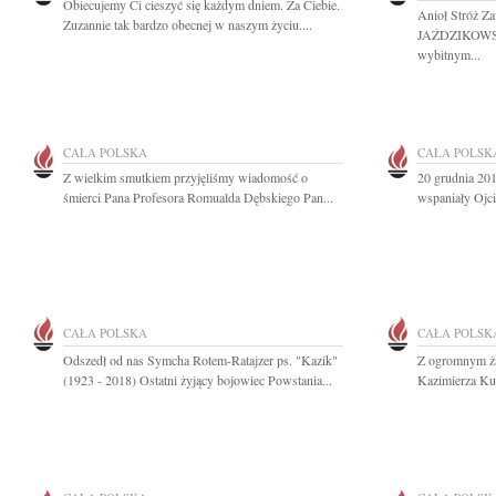
Obiecujemy Ci cieszyć się każdym dniem. Za Ciebie.
Anioł Stróż 
Zuzannie tak bardzo obecnej w naszym życiu....
JAŹDZIKOWSK
wybitnym...
CAŁA POLSKA
CAŁA POLSK
Z wielkim smutkiem przyjęliśmy wiadomość o
20 grudnia 20
śmierci Pana Profesora Romualda Dębskiego Pan...
wspaniały Ojci
CAŁA POLSKA
CAŁA POLSK
Odszedł od nas Symcha Rotem-Ratajzer ps. "Kazik"
Z ogromnym ża
(1923 - 2018) Ostatni żyjący bojowiec Powstania...
Kazimierza Kut