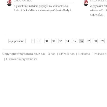
CAŁA POLSKA
CAŁA POLSK
Z głębokim smutkiem przyjęliśmy wiadomość o
Z głębokim żal
śmierci Jacka Milera wieloletniego Członka Rady i...
wiadomość o ś
Człowieka...
« poprzednie
1
...
31
32
33
34
35
36
37
38
39
»
Copyright © Wyborcza sp. z o.o.
O nas
Staże u nas
Reklama
Polityka 
Ustawienia prywatności