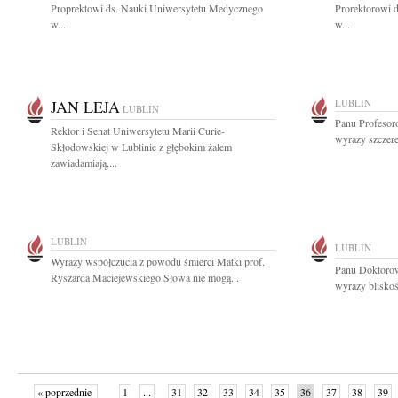
Proprektowi ds. Nauki Uniwersytetu Medycznego
Prorektorowi 
w...
w...
JAN LEJA
LUBLIN
LUBLIN
Panu Profesor
Rektor i Senat Uniwersytetu Marii Curie-
wyrazy szczere
Skłodowskiej w Lublinie z głębokim żalem
zawiadamiają,...
LUBLIN
LUBLIN
Wyrazy współczucia z powodu śmierci Matki prof.
Panu Doktoro
Ryszarda Maciejewskiego Słowa nie mogą...
wyrazy bliskoś
« poprzednie
1
...
31
32
33
34
35
36
37
38
39