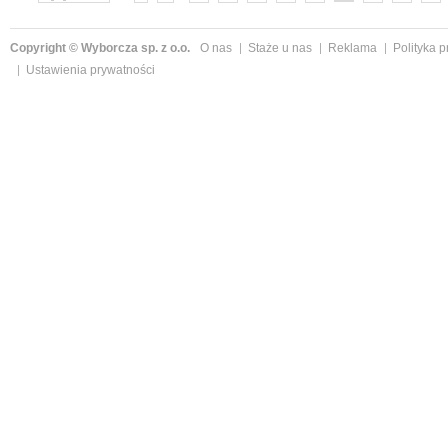
»
Copyright © Wyborcza sp. z o.o.
O nas
Staże u nas
Reklama
Polityka 
Ustawienia prywatności