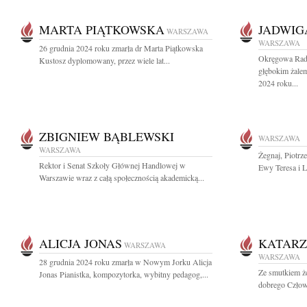
MARTA PIĄTKOWSKA
JADWIG
WARSZAWA
WARSZAWA
26 grudnia 2024 roku zmarła dr Marta Piątkowska
Okręgowa Rad
Kustosz dyplomowany, przez wiele lat...
głębokim żalem
2024 roku...
ZBIGNIEW BĄBLEWSKI
WARSZAWA
WARSZAWA
Żegnaj, Piotrz
Rektor i Senat Szkoły Głównej Handlowej w
Ewy Teresa i 
Warszawie wraz z całą społecznością akademicką...
ALICJA JONAS
KATARZ
WARSZAWA
WARSZAWA
28 grudnia 2024 roku zmarła w Nowym Jorku Alicja
Ze smutkiem ż
Jonas Pianistka, kompozytorka, wybitny pedagog,...
dobrego Człow