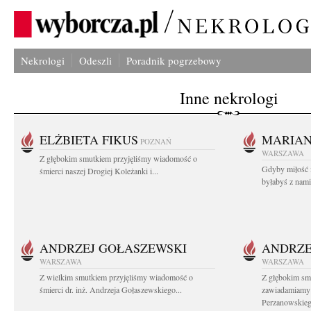
Nekrologi
Odeszli
Poradnik pogrzebowy
Inne nekrologi
ELŻBIETA FIKUS
MARIA
POZNAŃ
WARSZAWA
Z głębokim smutkiem przyjęliśmy wiadomość o
Gdyby miłość 
śmierci naszej Drogiej Koleżanki i...
byłabyś z nami 
ANDRZEJ GOŁASZEWSKI
ANDRZE
WARSZAWA
WARSZAWA
Z wielkim smutkiem przyjęliśmy wiadomość o
Z głębokim sm
śmierci dr. inż. Andrzeja Gołaszewskiego...
zawiadamiamy o
Perzanowskieg