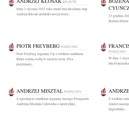
ANDRZEJ KŁOSAK
BOŻENA
KRAKÓW
CYUŃC
Dnia 2 stycznia 2025 roku zmarł mój ukochany mąż
Andrzej Kłosak architekt uroczystości...
23 grudnia 202
Bożena Drzewi
PIOTR FREYBERG
FRANCI
WARSZAWA
WARSZAWA
Piotr Freyberg żegnamy Cię z wielkim smutkiem.
W dniu 1 stycz
Byłeś ważną osobą w naszym życiu. Ewa
lata Franciszk
przytulamy...
ANDRZEJ MISZTAL
ANDRZE
WARSZAWA
Z ogromnym smutkiem żegnamy naszego Przyjaciela
Z wielkim smu
Andrzeja Misztala Człowieka o niezwykłej...
śmierci naszeg
Zagrodnika...