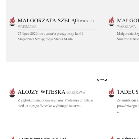
MAŁGORZATA SZELĄG
MAŁGO
WIEK: 61
WARSZAWA
WARSZAWA
27 lipca 2026 roku zmarła przeżywszy lat 61
Małgorzata Sz
Małgorzata Szeląg moja Mama Marta
Siostro! Dzięk
ALOJZY WITESKA
TADEUS
WARSZAWA
Z głębokim smutkiem żegnamy Profesora dr hab. n.
Ze smutkiem ż
med. Alojzego Witeskę wybitnego lekarza -...
prawdziwego s
z...