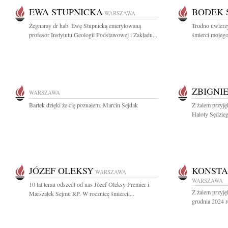
EWA STUPNICKA
BODEK 
WARSZAWA
Żegnamy dr hab. Ewę Stupnicką emerytowaną
Trudno uwierzyć
profesor Instytutu Geologii Podstawowej i Zakładu...
śmierci mojego
ZBIGNI
WARSZAWA
Bartek dzięki że cię poznałem. Marcin Sejdak
Z żalem przyj
Haloty Sędzieg
JÓZEF OLEKSY
KONSTA
WARSZAWA
WARSZAWA
10 lat temu odszedł od nas Józef Oleksy Premier i
Z żalem przyję
Marszałek Sejmu RP. W rocznicę śmierci,...
grudnia 2024 r