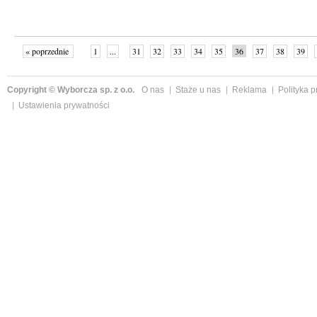
« poprzednie
1
...
31
32
33
34
35
36
37
38
39
»
Copyright © Wyborcza sp. z o.o.
O nas
Staże u nas
Reklama
Polityka 
Ustawienia prywatności