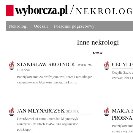
Nekrologi
Odeszli
Poradnik pogrzebowy
Inne nekrologi
STANISŁAW SKOTNICKI
CECYLI
WIEK: 96
GDAŃSK
Cecylia Szulc 
Podziękowanie Za profesjonalizm, serce i niesłabnące
czerwca 2014 r
zaangażowanie lekarzom i pielęgniarkom z...
JAN MŁYNARCZYK
MARIA 
GDAŃSK
PROSNA
Czterdzieści lat temu umarł Jan Młynarczyk
nauczyciel, w latach 1945-1948 organizator
Podziękowanie 
polskiego...
udział swą obe