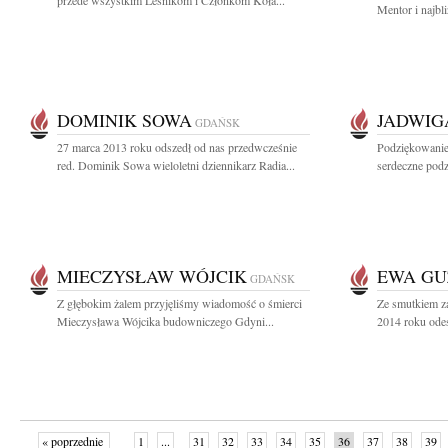
przede wszystkim Leśnikom i Członkom Koła...
Mentor i najbli
DOMINIK SOWA
JADWIG
GDAŃSK
27 marca 2013 roku odszedł od nas przedwcześnie
Podziękowanie
red. Dominik Sowa wieloletni dziennikarz Radia...
serdeczne podz
MIECZYSŁAW WÓJCIK
EWA GU
GDAŃSK
Z głębokim żalem przyjęliśmy wiadomość o śmierci
Ze smutkiem z
Mieczysława Wójcika budowniczego Gdyni...
2014 roku odes
« poprzednie
1
...
31
32
33
34
35
36
37
38
39