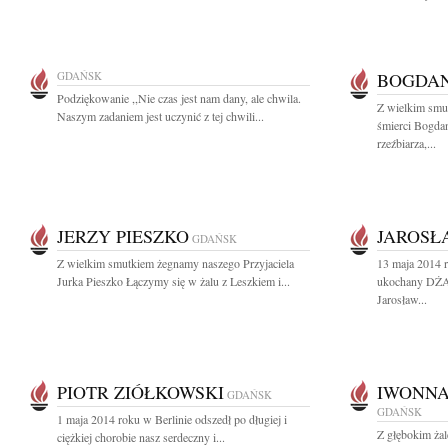
GDAŃSK
BOGDAN
Podziękowanie ,,Nie czas jest nam dany, ale chwila.
Z wielkim smu
Naszym zadaniem jest uczynić z tej chwili...
śmierci Bogda
rzeźbiarza,...
JERZY PIESZKO
JAROSŁ
GDAŃSK
Z wielkim smutkiem żegnamy naszego Przyjaciela
13 maja 2014 r
Jurka Pieszko Łączymy się w żalu z Leszkiem i...
ukochany DŻA.
Jarosław...
PIOTR ZIÓŁKOWSKI
IWONNA
GDAŃSK
GDAŃSK
1 maja 2014 roku w Berlinie odszedł po długiej i
Z głębokim ża
ciężkiej chorobie nasz serdeczny i...