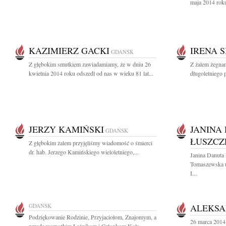
maja 2014 roku
KAZIMIERZ GACKI
IRENA 
GDAŃSK
Z głębokim smutkiem zawiadamiamy, że w dniu 26
Z żalem żegna
kwietnia 2014 roku odszedł od nas w wieku 81 lat...
długoletniego 
JERZY KAMIŃSKI
JANINA
GDAŃSK
ŁUSZCZ
Z głębokim żalem przyjęliśmy wiadomość o śmierci
dr. hab. Jerzego Kamińskiego wieloletniego,...
Janina Danuta
Tomaszewska u
I...
GDAŃSK
ALEKSA
Podziękowanie Rodzinie, Przyjaciołom, Znajomym, a
26 marca 2014