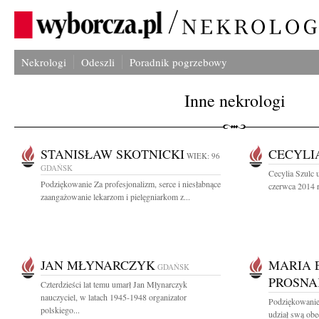
Nekrologi
Odeszli
Poradnik pogrzebowy
Inne nekrologi
STANISŁAW SKOTNICKI
CECYLI
WIEK: 96
GDAŃSK
Cecylia Szulc 
Podziękowanie Za profesjonalizm, serce i niesłabnące
czerwca 2014 r
zaangażowanie lekarzom i pielęgniarkom z...
JAN MŁYNARCZYK
MARIA 
GDAŃSK
PROSNA
Czterdzieści lat temu umarł Jan Młynarczyk
nauczyciel, w latach 1945-1948 organizator
Podziękowanie 
polskiego...
udział swą obe