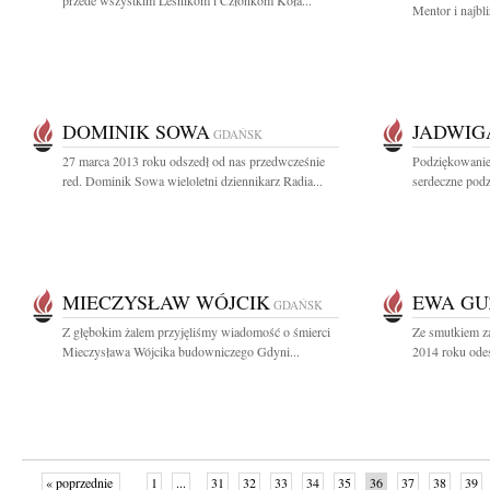
przede wszystkim Leśnikom i Członkom Koła...
Mentor i najbli
DOMINIK SOWA
JADWIG
GDAŃSK
27 marca 2013 roku odszedł od nas przedwcześnie
Podziękowanie
red. Dominik Sowa wieloletni dziennikarz Radia...
serdeczne podz
MIECZYSŁAW WÓJCIK
EWA GU
GDAŃSK
Z głębokim żalem przyjęliśmy wiadomość o śmierci
Ze smutkiem z
Mieczysława Wójcika budowniczego Gdyni...
2014 roku odes
« poprzednie
1
...
31
32
33
34
35
36
37
38
39