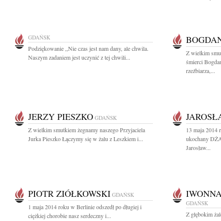
GDAŃSK
BOGDAN
Podziękowanie ,,Nie czas jest nam dany, ale chwila.
Z wielkim smu
Naszym zadaniem jest uczynić z tej chwili...
śmierci Bogda
rzeźbiarza,...
JERZY PIESZKO
JAROSŁ
GDAŃSK
Z wielkim smutkiem żegnamy naszego Przyjaciela
13 maja 2014 r
Jurka Pieszko Łączymy się w żalu z Leszkiem i...
ukochany DŻA.
Jarosław...
PIOTR ZIÓŁKOWSKI
IWONNA
GDAŃSK
GDAŃSK
1 maja 2014 roku w Berlinie odszedł po długiej i
Z głębokim ża
ciężkiej chorobie nasz serdeczny i...