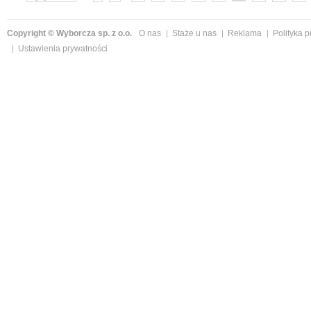
»
Copyright © Wyborcza sp. z o.o.
O nas
Staże u nas
Reklama
Polityka 
Ustawienia prywatności