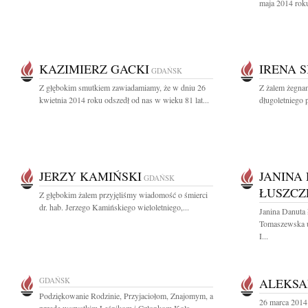
maja 2014 roku
KAZIMIERZ GACKI
IRENA 
GDAŃSK
Z głębokim smutkiem zawiadamiamy, że w dniu 26
Z żalem żegna
kwietnia 2014 roku odszedł od nas w wieku 81 lat...
długoletniego 
JERZY KAMIŃSKI
JANINA
GDAŃSK
ŁUSZCZ
Z głębokim żalem przyjęliśmy wiadomość o śmierci
dr. hab. Jerzego Kamińskiego wieloletniego,...
Janina Danuta
Tomaszewska u
I...
GDAŃSK
ALEKSA
Podziękowanie Rodzinie, Przyjaciołom, Znajomym, a
26 marca 2014