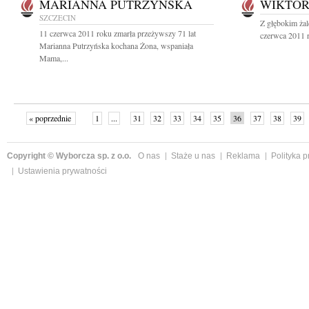
MARIANNA PUTRZYŃSKA
WIKTOR
SZCZECIN
Z głębokim ża
11 czerwca 2011 roku zmarła przeżywszy 71 lat
czerwca 2011 r
Marianna Putrzyńska kochana Żona, wspaniała
Mama,...
« poprzednie
1
...
31
32
33
34
35
36
37
38
39
»
Copyright © Wyborcza sp. z o.o.
O nas
Staże u nas
Reklama
Polityka 
Ustawienia prywatności