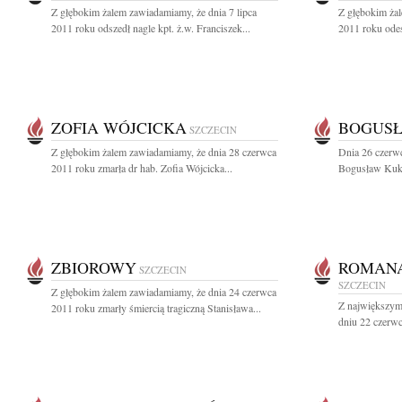
Z głębokim żalem zawiadamiamy, że dnia 7 lipca
Z głębokim ża
2011 roku odszedł nagle kpt. ż.w. Franciszek...
2011 roku odes
ZOFIA WÓJCICKA
BOGUSŁ
SZCZECIN
Z głębokim żalem zawiadamiamy, że dnia 28 czerwca
Dnia 26 czerwc
2011 roku zmarła dr hab. Zofia Wójcicka...
Bogusław Kukul
ZBIOROWY
ROMAN
SZCZECIN
SZCZECIN
Z głębokim żalem zawiadamiamy, że dnia 24 czerwca
Z największym
2011 roku zmarły śmiercią tragiczną Stanisława...
dniu 22 czerwc