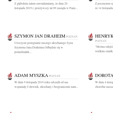
Z głębokim żalem zawiadamiamy, że dnia 20
Z poczuciem og
listopada 2019 r. przeżywszy lat 89 zasnęła w Panu...
że 14 listopada
SZYMON JAN DRAHEIM
HENRYK
POZNAŃ
POZNAŃ
Uroczyste pożegnanie naszego ukochanego Syna
"Można odejść 
Szymona Jana Draheima Odbędzie się w
wielkim smutk
poniedziałek...
ADAM MYSZKA
DOROTA
POZNAŃ
W dniu 9 listopada 2019 roku odszedł od nas
W dniu 4 listo
wspaniały Człowiek, ukochany i bezgranicznie nam...
chorobie nasza