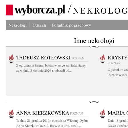
Nekrologi
Odeszli
Poradnik pogrzebowy
Inne nekrologi
TADEUSZ KOTŁOWSKI
KRYST
POZNAŃ
POZNAŃ
Z ogromnym żalem i bólem w sercu zawiadamiamy,
Z głębokim żal
że w dniu 3 sierpnia 2026 r. odszedł od...
2026 w wieku 9
ANNA KIERZKOWSKA
MARIA 
POZNAŃ
W dniu 21 grudnia 2019r. odeszła na Wieczny Dyżur
Dnia 18 grudni
Anna Kierzkowska z. d. Barwicka dr n. med.,...
Nasza ukochan