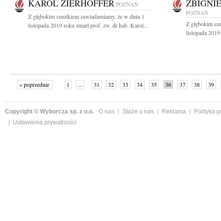
KAROL ZIERHOFFER
ZBIGNI
POZNAŃ
POZNAŃ
Z głębokim smutkiem zawiadamiamy, że w dniu 1
Z głębokim sm
listopada 2019 roku zmarł prof. zw. dr hab. Karol...
listopada 2019 
« poprzednie
1
...
31
32
33
34
35
36
37
38
39
»
Copyright © Wyborcza sp. z o.o.
O nas
Staże u nas
Reklama
Polityka 
Ustawienia prywatności