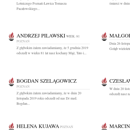
Lotniczego Poznań-Ławica Tomasza
śmierci w dniu
Pacałowskiego...
ANDRZEJ PILAWSKI
MAŁGO
WIEK: 81
POZNAŃ
Dnia 26 listop
Z głębokim żalem zawiadamiamy, że 5 grudnia 2019
Gołąb wielolet
odszedł w wieku 81 lat nasz kochany Mąż, Tato i...
BOGDAN SZELĄGOWICZ
CZESŁA
POZNAŃ
W dniu 20 list
Z głębokim żalem zawiadamiamy, że w dniu 20
odszedł nasz n
listopada 2019 roku odszedł od nas Dr med.
Bogdan...
HELENA KUJAWA
MARCIN
POZNAŃ