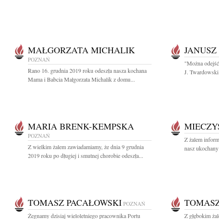
MAŁGORZATA MICHALIK
JANUSZ
POZNAŃ
"Można odejść 
Rano 16. grudnia 2019 roku odeszła nasza kochana
J. Twardowski
Mama i Babcia Małgorzata Michalik z domu...
MARIA BRENK-KEMPSKA
MIECZY
POZNAŃ
Z żalem inform
Z wielkim żalem zawiadamiamy, że dnia 9 grudnia
nasz ukochany 
2019 roku po długiej i smutnej chorobie odeszła...
TOMASZ PACAŁOWSKI
TOMASZ
POZNAŃ
Żegnamy dzisiaj wieloletniego pracownika Portu
Z głębokim ża