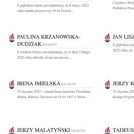
Czesława Turs
Z głębokim żalem zawiadamiamy, że 8 lutego 2022
Prababcia Prze
roku zmarła przeżywszy 69 lat Dorota...
PAULINA KRZANOWSKA-
JAN LI
DUDZIAK
KRAKÓW
Z głębokim ża
2022 roku, po d
Z wielkim bólem zawiadamiamy, że w dniu 5 lutego
2022 roku odeszła od nas na zawsze...
IRENA IMIELSKA
JERZY 
KRAKÓW
23 stycznia 2022 r. zmarła Irena Imielska Ukochana
22 stycznia 20
Mama, Babcia i Teściowa ur.18.03.1927 r. Msza...
Kraupe Pogrzeb
JERZY MALATYŃSKI
TADEUS
KRAKÓW