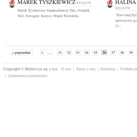
MAREK TYSZKIEWICZ
HALINA
KRAKÓW
KRAKÓW
Marek Tyszkiewicz Najukochańszy Tato, Dziadek,
"Ktoś tutaj był
Teść, Szwagier, Kuzyn i Wujek Wieloletni...
uporczywie go
21...
« poprzednie
1
...
31
32
33
34
35
36
37
38
39
»
Copyright © Wyborcza sp. z o.o.
O nas
Staże u nas
Reklama
Polityka 
Ustawienia prywatności