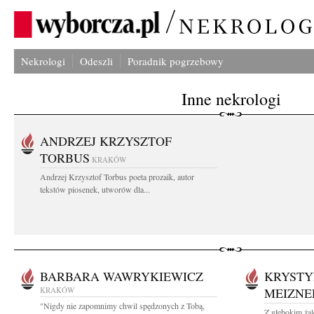
Nekrologi
Odeszli
Poradnik pogrzebowy
Inne nekrologi
ANDRZEJ KRZYSZTOF
TORBUS
KRAKÓW
Andrzej Krzysztof Torbus poeta prozaik, autor
tekstów piosenek, utworów dla...
BARBARA WAWRYKIEWICZ
KRYSTY
KRAKÓW
MEIZNE
"Nigdy nie zapomnimy chwil spędzonych z Tobą,
Z głębokim ża