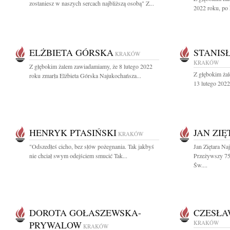
zostaniesz w naszych sercach najbliższą osobą" Z...
2022 roku, po k
ELŻBIETA GÓRSKA
STANIS
KRAKÓW
KRAKÓW
Z głębokim żalem zawiadamiamy, że 8 lutego 2022
Z głębokim ża
roku zmarła Elżbieta Górska Najukochańsza...
13 lutego 2022
HENRYK PTASIŃSKI
JAN ZI
KRAKÓW
"Odszedłeś cicho, bez słów pożegnania. Tak jakbyś
Jan Ziętara Na
nie chciał swym odejściem smucić Tak...
Przeżywszy 75 
Św....
DOROTA GOŁASZEWSKA-
CZESŁA
PRYWALOW
KRAKÓW
KRAKÓW