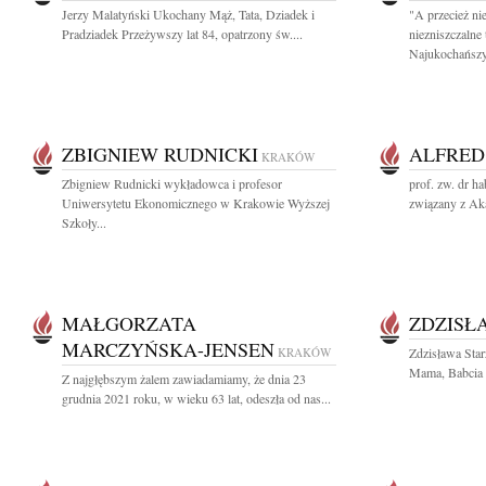
Jerzy Malatyński Ukochany Mąż, Tata, Dziadek i
"A przecież ni
Pradziadek Przeżywszy lat 84, opatrzony św....
niezniszczalne
Najukochańszy.
ZBIGNIEW RUDNICKI
ALFRED
KRAKÓW
Zbigniew Rudnicki wykładowca i profesor
prof. zw. dr ha
Uniwersytetu Ekonomicznego w Krakowie Wyższej
związany z Ak
Szkoły...
MAŁGORZATA
ZDZISŁ
MARCZYŃSKA-JENSEN
KRAKÓW
Zdzisława Sta
Mama, Babcia i
Z najgłębszym żalem zawiadamiamy, że dnia 23
grudnia 2021 roku, w wieku 63 lat, odeszła od nas...