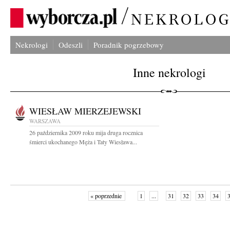
Nekrologi
Odeszli
Poradnik pogrzebowy
Inne nekrologi
WIESŁAW MIERZEJEWSKI
WARSZAWA
26 października 2009 roku mija druga rocznica
śmierci ukochanego Męża i Taty Wiesława...
« poprzednie
1
...
31
32
33
34