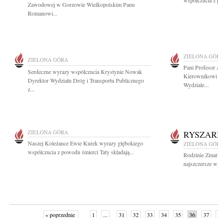
współczucia z 
Zawodowej w Gorzowie Wielkopolskim Panu
Romanowi...
ZIELONA GÓ
ZIELONA GÓRA
Pani Profesor
Serdeczne wyrazy współczucia Krystynie Nowak
Kierownikowi 
Dyrektor Wydziału Dróg i Transportu Publicznego
Wydziale...
z...
ZIELONA GÓRA
RYSZAR
Naszej Koleżance Ewie Kurek wyrazy głębokiego
ZIELONA GÓ
współczucia z powodu śmierci Taty składają...
Rodzinie Zmar
najszczersze w
« poprzednie
1
...
31
32
33
34
35
36
37