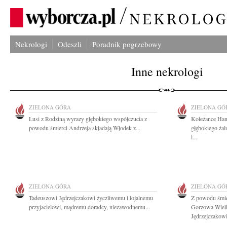
Nekrologi
Odeszli
Poradnik pogrzebowy
Inne nekrologi
ZIELONA GÓRA
ZIELONA GÓ
Lusi z Rodziną wyrazy głębokiego współczucia z
Koleżance Han
powodu śmierci Andrzeja składają Włodek z...
głębokiego ża
i...
ZIELONA GÓRA
ZIELONA GÓ
Tadeuszowi Jędrzejczakowi życzliwemu i lojalnemu
Z powodu śmie
przyjacielowi, mądremu doradcy, niezawodnemu...
Gorzowa Wiel
Jędrzejczakowi