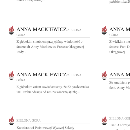
października 2
ANNA MACKIEWICZ
ANNA M
ZIELONA
GÓRA
GÓRA
Z głębokim smutkiem przyjęliśmy wiadomość o
Z wielkim smu
śmierci dr Anny Mackiewicz Prezesa Okręgowej
śmierci Pani 
Rady...
Okręgowej...
ANNA MACKIEWICZ
ANNA M
ZIELONA
GÓRA
Ze smutkiem pr
Z głębokim żalem zawiadamiamy, że 22 października
dent. Anny Ma
2010 roku odeszła od nas na wieczną służbę...
ZIELONA GÓ
ZIELONA GÓRA
Panu Andrzejo
Kanclerzowi Państwowej Wyższej Szkoły