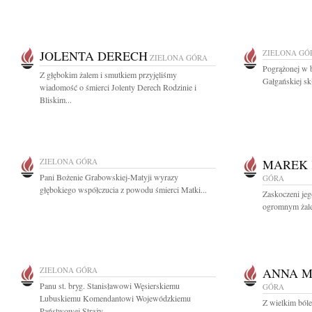
JOLENTA DERECH
ZIELONA GÓ
ZIELONA GÓRA
Pogrążonej w b
Z głębokim żalem i smutkiem przyjęliśmy
Gałgańskiej sk
wiadomość o śmierci Jolenty Derech Rodzinie i
Bliskim...
ZIELONA GÓRA
MAREK 
Pani Bożenie Grabowskiej-Matyji wyrazy
GÓRA
głębokiego współczucia z powodu śmierci Matki...
Zaskoczeni jeg
ogromnym żal
ZIELONA GÓRA
ANNA M
Panu st. bryg. Stanisławowi Węsierskiemu
GÓRA
Lubuskiemu Komendantowi Wojewódzkiemu
Z wielkim bóle
Państwowej Straży...