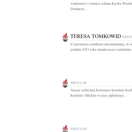
wiadomość o śmierci Adama Kęsika Wielol
Działacza...
TERESA TOMKOWID
WROC
Z ogromnym smutkiem zawiadamiamy, że w
grudnia 2023 roku zmarła nasza wieloletnia.
WROCŁAW
Naszej serdecznej Koleżance Karolinie Kuc
Rodzinie i Bliskim wyrazy głębokiego...
WROCŁAW