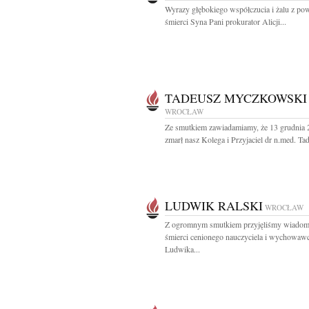
Wyrazy głębokiego współczucia i żalu z p
śmierci Syna Pani prokurator Alicji...
TADEUSZ MYCZKOWSKI
WROCŁAW
Ze smutkiem zawiadamiamy, że 13 grudnia 2
zmarł nasz Kolega i Przyjaciel dr n.med. Tad
LUDWIK RALSKI
WROCŁAW
Z ogromnym smutkiem przyjęliśmy wiadom
śmierci cenionego nauczyciela i wychowaw
Ludwika...