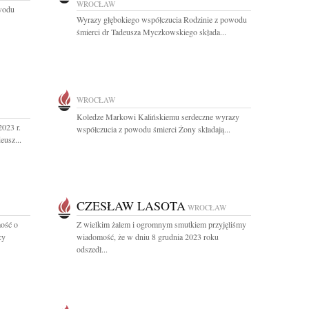
WROCŁAW
owodu
Wyrazy głębokiego współczucia Rodzinie z powodu
śmierci dr Tadeusza Myczkowskiego składa...
WROCŁAW
Koledze Markowi Kalińskiemu serdeczne wyrazy
023 r.
współczucia z powodu śmierci Żony składają...
eusz...
CZESŁAW LASOTA
WROCŁAW
ość o
Z wielkim żalem i ogromnym smutkiem przyjęliśmy
cy
wiadomość, że w dniu 8 grudnia 2023 roku
odszedł...