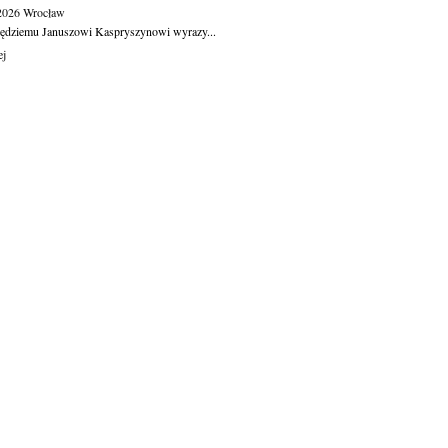
.2026
Wrocław
ędziemu Januszowi Kaspryszynowi wyrazy...
ej