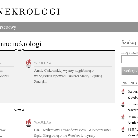
grzebowy
Inne nekrologi
Szukaj
Imię i naz
W
WROCŁAW
owi
Annie Ciskowskiej wyrazy najgłębszego
róbel...
współczucia z powodu śmierci Mamy składają
Zarząd...
INNE NE
Barbar
Z głęb
Lucyna
Naszem
06.08
WROCŁAW
Annie 
31.07
ckowi
Panu Andrzejowi Lewandowskiemu Wiceprezesowi
Panu S
..
Sądu Okręgowego we Wrocławiu wyrazy