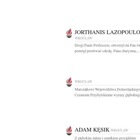
JORTHANIS LAZOPOULO
WROCŁAW
Drogi Panie Profesorze, otworzył mi Pan św
pomógł przetrwać szkołę. Pana charyzma,...
WROCŁAW
Marszałkowi Województwa Dolnośląskiego
Cezaremu Przybylskiemu wyrazy głębokiego
ADAM KĘSIK
WROCŁAW
Z głębokim żalem i smutkiem przyjęliśmy