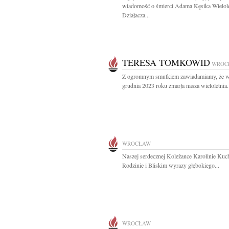
wiadomość o śmierci Adama Kęsika Wielol
Działacza...
TERESA TOMKOWID
WROC
Z ogromnym smutkiem zawiadamiamy, że w
grudnia 2023 roku zmarła nasza wieloletnia.
WROCŁAW
Naszej serdecznej Koleżance Karolinie Kuc
Rodzinie i Bliskim wyrazy głębokiego...
WROCŁAW