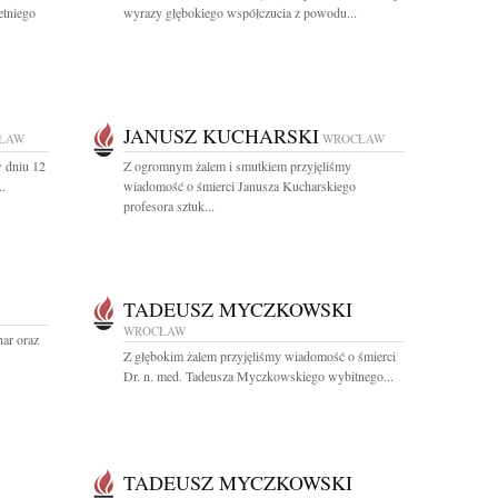
etniego
wyrazy głębokiego współczucia z powodu...
JANUSZ KUCHARSKI
ŁAW
WROCŁAW
 dniu 12
Z ogromnym żalem i smutkiem przyjęliśmy
..
wiadomość o śmierci Janusza Kucharskiego
profesora sztuk...
TADEUSZ MYCZKOWSKI
WROCŁAW
har oraz
Z głębokim żalem przyjęliśmy wiadomość o śmierci
Dr. n. med. Tadeusza Myczkowskiego wybitnego...
TADEUSZ MYCZKOWSKI