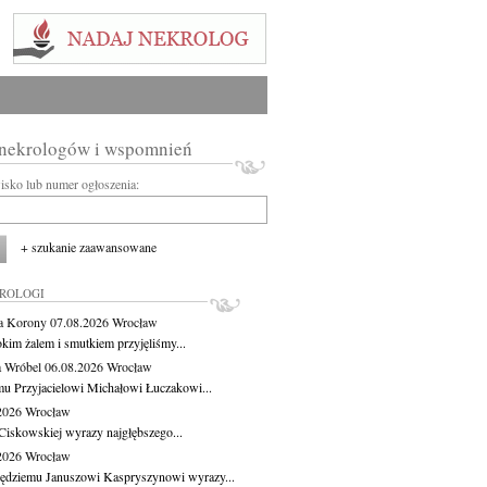
 nekrologów i wspomnień
wisko lub numer ogłoszenia:
+ szukanie zaawansowane
KROLOGI
a Korony
07.08.2026
Wrocław
okim żalem i smutkiem przyjęliśmy...
 Wróbel
06.08.2026
Wrocław
u Przyjacielowi Michałowi Łuczakowi...
.2026
Wrocław
Ciskowskiej wyrazy najgłębszego...
.2026
Wrocław
ędziemu Januszowi Kaspryszynowi wyrazy...