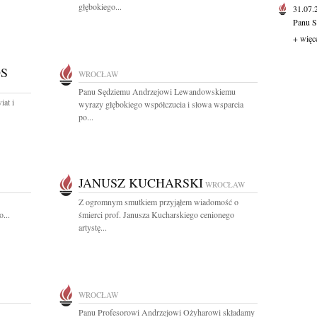
głębokiego...
31.07
Panu S
+ więc
S
WROCŁAW
Panu Sędziemu Andrzejowi Lewandowskiemu
iat i
wyrazy głębokiego współczucia i słowa wsparcia
po...
JANUSZ KUCHARSKI
WROCŁAW
Z ogromnym smutkiem przyjąłem wiadomość o
...
śmierci prof. Janusza Kucharskiego cenionego
artystę...
WROCŁAW
Panu Profesorowi Andrzejowi Ożyharowi składamy