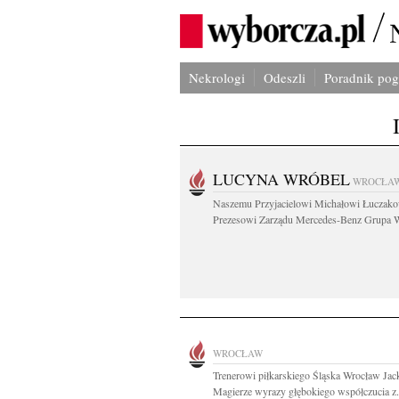
Nekrologi
Odeszli
Poradnik po
LUCYNA WRÓBEL
WROCŁA
Naszemu Przyjacielowi Michałowi Łuczak
Prezesowi Zarządu Mercedes-Benz Grupa W
WROCŁAW
Trenerowi piłkarskiego Śląska Wrocław Ja
Magierze wyrazy głębokiego współczucia z.