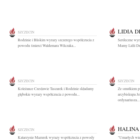
LIDIA 
SZCZECIN
Rodzinie i Bliskim wyrazy szczerego współczucia z
Serdeczne wyr
powodu śmierci Waldemara Wilczaka...
Mamy Lidii Dro
SZCZECIN
SZCZECIN
Koleżance Czesławie Taszarek i Rodzinie składamy
Ze smutkiem p
głębokie wyrazy współczucia z powodu...
arcybiskupa J
ordynariusza...
HALINA
SZCZECIN
Katarzynie Mazurek wyrazy współczucia z powody
"Umarłych wiec