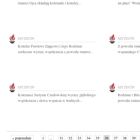
śmierci Ojca składają koleżanki i koledzy...
im płaci" Wis
SZCZECIN
SZCZECIN
Koledze Pawłowi Zającowi i Jego Rodzinie
Z powodu śmie
serdeczne wyrazy współczucia z powodu śmierci...
wspaniałego Cz
SZCZECIN
SZCZECIN
Koleżance Justynie Czudowskiej wyrazy głębokiego
Rodzinie i Bli
współczucia i słowa wsparcia w trudnych...
powodu śmierci
« poprzednie
1
...
31
32
33
34
35
36
37
38
39