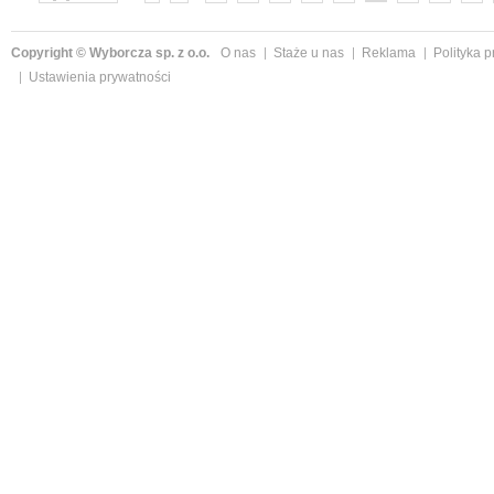
»
Copyright © Wyborcza sp. z o.o.
O nas
Staże u nas
Reklama
Polityka 
Ustawienia prywatności