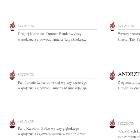
SZCZECIN
SZCZECIN
Drogiej Koleżance Dorocie Bander wyrazy
Wyrazy szczer
współczucia z powodu śmierci Taty składają...
śmierci Taty P
ANDRZE
SZCZECIN
Pani Iwonie Lewandowskiej wyrazy szczerego
Z ogromnym ża
współczucia z powodu śmierci Mamy składają...
Dmytruka Znak
SZCZECIN
SZCZECIN
Panu Karolowi Batko wyrazy głębokiego
"Ci, których k
współczucia i słowa wsparcia w tych trudnych...
to nieśmiertel