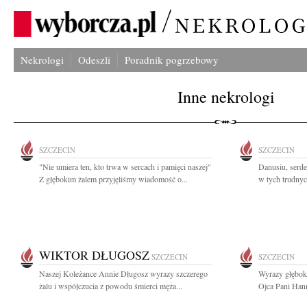
Nekrologi
Odeszli
Poradnik pogrzebowy
Inne nekrologi
SZCZECIN
SZCZECIN
"Nie umiera ten, kto trwa w sercach i pamięci naszej"
Danusiu, serde
Z głębokim żalem przyjęliśmy wiadomość o...
w tych trudnyc
WIKTOR DŁUGOSZ
SZCZECIN
SZCZECIN
Naszej Koleżance Annie Długosz wyrazy szczerego
Wyrazy głębok
żalu i współczucia z powodu śmierci męża...
Ojca Pani Hann