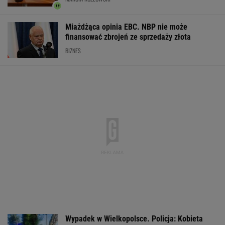
Wyprzedamy Belgię i Szwecję. Polska
gospodarka jedną z największych w UE
BIZNES
Kolejny niewybuch znaleziony w centrum
Warszawy. Trwa akcja saperów
Do tej pory znane głównie z Europy
Zachodniej. Teraz takie miejsca powstają w
Polsce
MATERIAŁ PROMOCYJNY