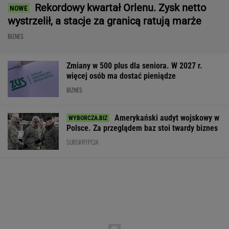
coś, czego nikt jej nie kazał
Nie możesz odzyskać mieszkania? W Sejmie
ruszyła ważna dyskusja
Rekrutacyjny paradoks na rynku pracy w
Polsce. Z tego nikt nie jest zadowolony
BIZNES
Poszły przelewy. 100
GTA 6: Nowe materiały
Kryzys na Wiśle
mld dol. wypłacone.
z Vice City pod koniec
w energetykę.