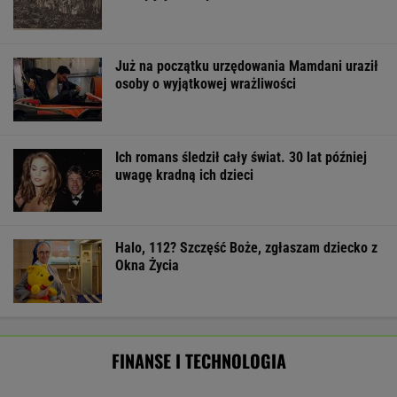
Rekordowy kwartał Orlenu. Zysk netto
wystrzelił, a stacje za granicą ratują marże
BIZNES
Zmiany w 500 plus dla seniora. W 2027 r.
więcej osób ma dostać pieniądze
BIZNES
Amerykański audyt wojskowy w
Polsce. Za przeglądem baz stoi twardy biznes
SUBSKRYPCJA