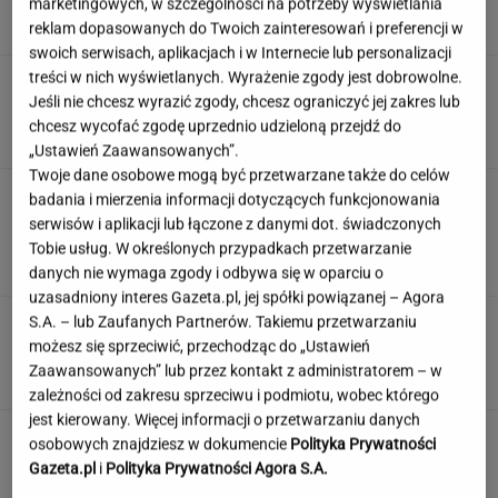
marketingowych, w szczególności na potrzeby wyświetlania
KLAUDIA KIERZKOWSKA
reklam dopasowanych do Twoich zainteresowań i preferencji w
swoich serwisach, aplikacjach i w Internecie lub personalizacji
treści w nich wyświetlanych. Wyrażenie zgody jest dobrowolne.
Prezydent Czech na wakacjach w Polsce.
Jeśli nie chcesz wyrazić zgody, chcesz ograniczyć jej zakres lub
Wybrał się do smażalni ryb
chcesz wycofać zgodę uprzednio udzieloną przejdź do
„Ustawień Zaawansowanych”.
Twoje dane osobowe mogą być przetwarzane także do celów
Pracownicy branży IT śmieją się
badania i mierzenia informacji dotyczących funkcjonowania
przez łzy. Zwolnienia w łódzkiej siedzibie
serwisów i aplikacji lub łączone z danymi dot. świadczonych
wielkiej firmy
Tobie usług. W określonych przypadkach przetwarzanie
SUBSKRYPCJA
danych nie wymaga zgody i odbywa się w oparciu o
uzasadniony interes Gazeta.pl, jej spółki powiązanej – Agora
S.A. – lub Zaufanych Partnerów. Takiemu przetwarzaniu
Urzędnicy pukają do domów. Chcą paragonów
możesz się sprzeciwić, przechodząc do „Ustawień
MATERIAŁ PROMOCYJNY
Zaawansowanych” lub przez kontakt z administratorem – w
zależności od zakresu sprzeciwu i podmiotu, wobec którego
jest kierowany. Więcej informacji o przetwarzaniu danych
Piotr Pytel wspomina odsiadkę w
osobowych znajdziesz w dokumencie
Polityka Prywatności
Niemczech "z sentymentem". "U nas więzienia
Gazeta.pl
i
Polityka Prywatności Agora S.A.
to skanseny"