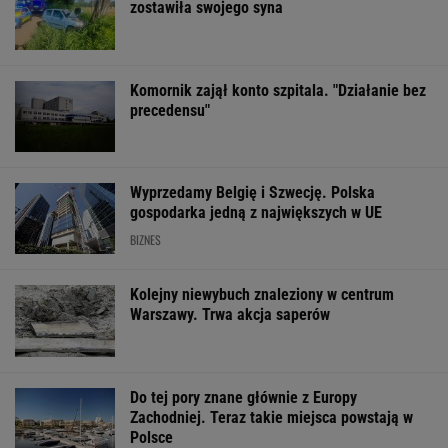
Atak hakerów na
Nadciąga OKI. Będzie
Widmo kryzysu 
Żabkę. Wyciekły dane.
weto Nawrockiego?
Węgrzech. Mag
Sprawę bada
Minister Domański
ogłosił "dobrą
prokuratura
odpowiada
wiadomość"
WSPÓŁPRACA PŁATNA Z WYBORCZA.PL
ZROZUM, POZNAJ, ODKRYWAJ
SEKCJA Z SUBSKRYPCJĄ
Tytuł tej książki jest hasłem, znają je ludzie,
którzy jej nie czytali
Już na początku urzędowania Mamdani uraził
osoby o wyjątkowej wrażliwości