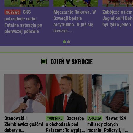
GKS
Męczarnie Rakowa. W
Zabójcze osiem
Szwecji będzie
Jagiellonii! Boh
potrzebuje cudu!
arcytrudno. A już się
był tylko jeden
Fatalna sytuacja po
cieszyli...
pierwszej połowie
DZIEŃ W SKRÓCIE
Stanowski i
Szczerba
Nawet 124
Ziemkiewicz gośćmi
o obchodach pod
miliardy złotych
debaty u
Pałacem: To wygląda
rocznie. Policzyli, ile