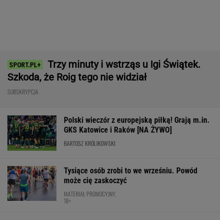
MATERIAŁ PROMOCYJNY,
18+
Polacy pokochali tego SUV-a premium! Trzeba
przyznać, że Japończycy znają się na rzeczy.
A oferta? Genialna!
REKLAMA MAZDA