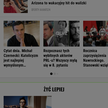
Cytat dnia. Michał
Rozpoznasz tych
Rocznica
Czernecki: Katolicyzm
wybitnych aktorów
zaprzysiężenia
jest najlepiej
PRL-u? Wszyscy mylą
Nawrockiego.
wymyślonym
się w 8. pytaniu
Stanowski wziął
interesem...
w debacie
ŻYĆ LEPIEJ
Morderstwo w
Antropolożka:
By wytropić
Neurobiolog:
Rzymie.
Nasze
mężczyznę, nie
Terapia nie jest
SUBSKRYPCJA
SUBSKRYPCJA
SUBSKRYPCJA
SUBSKRYPCJA
Dlaczego
społeczeństwo
musi nawet
konieczna. Mózg
synowie
nie lubi dzieci
wstawać z
jest podatny na