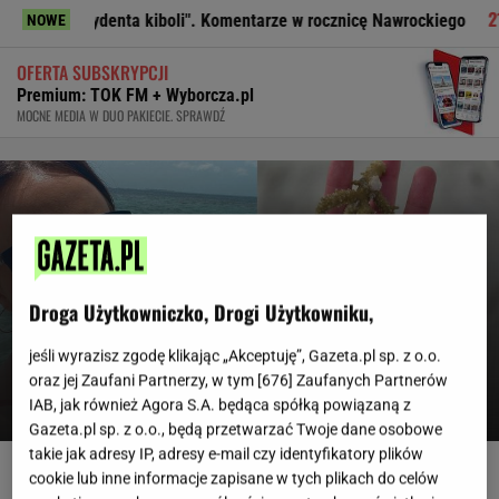
zydenta kiboli". Komentarze w rocznicę Nawrockiego
Męczarn
NOWE
OFERTA SUBSKRYPCJI
Premium: TOK FM + Wyborcza.pl
MOCNE MEDIA W DUO PAKIECIE. SPRAWDŹ
Droga Użytkowniczko, Drogi Użytkowniku,
Pojechałam na Malediwy i
pomogłam w odbudowie rafy koralowej.
jeśli wyrazisz zgodę klikając „Akceptuję”, Gazeta.pl sp. z o.o.
Turyści też mogą to zrobić
oraz jej Zaufani Partnerzy, w tym [
676
] Zaufanych Partnerów
IAB, jak również Agora S.A. będąca spółką powiązaną z
NATALIA KONDRATIUK-ŚWIERUBSKA
Gazeta.pl sp. z o.o., będą przetwarzać Twoje dane osobowe
takie jak adresy IP, adresy e-mail czy identyfikatory plików
Nie dostała się do liceum mimo
cookie lub inne informacje zapisane w tych plikach do celów
świetnych wyników. Kuratorium wyjaśnia