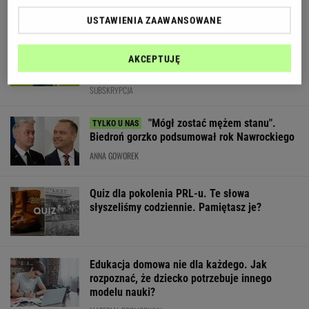
USTAWIENIA ZAAWANSOWANE
To nowy kandydat do
reprezentacji? Pokonał Legię, srebro zdobył,
AKCEPTUJĘ
jak złoto grał
SUBSKRYPCJA
"Mógł zostać mężem stanu".
Biedroń gorzko podsumował rok Nawrockiego
ANNA GOWOREK
Quiz dla pokolenia PRL-u. Te słowa
słyszeliśmy codziennie. Pamiętasz je?
Edukacja domowa nie dla każdego. Jak
rozpoznać, że dziecko potrzebuje innego
modelu nauki?