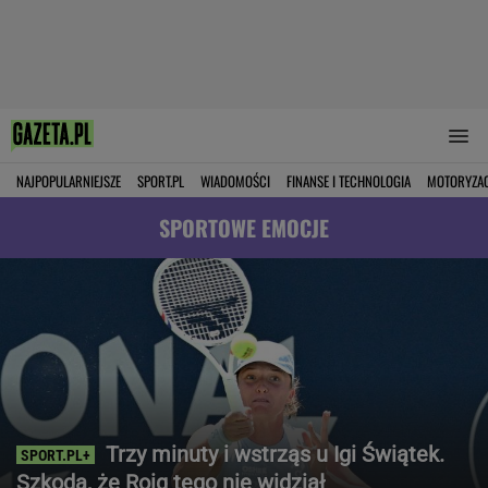
NAJPOPULARNIEJSZE
SPORT.PL
WIADOMOŚCI
FINANSE I TECHNOLOGIA
MOTORYZA
SPORTOWE EMOCJE
Trzy minuty i wstrząs u Igi Świątek.
Szkoda, że Roig tego nie widział