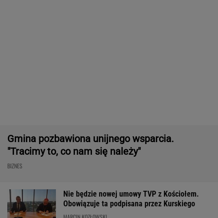
Wypadek w Wielkopolsce. Policja: Kobieta
zostawiła swojego syna
Komornik zajął konto szpitala. "Działanie bez
precedensu"