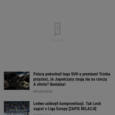
Ledwo uniknęli kompromitacji. Tak Lech
zagrał o Ligę Europy [ZAPIS RELACJI]
BARTOSZ NAUS
Łatwy i przyjemny mecz dla Świątek. Teraz
będzie tylko trudniej [ZAPIS RELACJI]
ALEKSANDER BERNARD
Lech uniknął totalnej kompromitacji.
Zdecydował gol w 81. minucie
Bawarski gigant zostawia konkurencję w tyle.
Co za design! A rata miesięczna? Zaskakująco
niska!
MATERIAŁ PROMOCYJNY
Męczarnie Rakowa. W Szwecji będzie