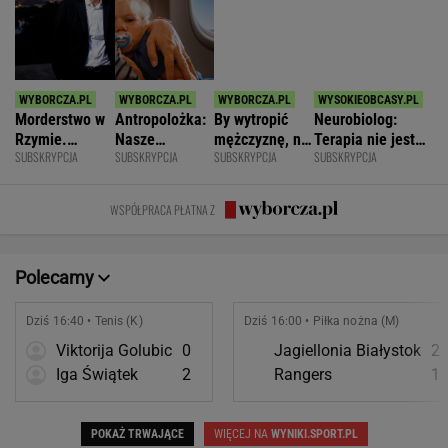
zniszczyli
krzesła.
zmianę
WSPÓŁPRACA PŁATNA Z
swoje życia?
Polecamy
Dziś 16:40 • Tenis (K)
Dziś 16:00 • Piłka nożna (M)
Viktorija Golubic
0
Jagiellonia Białystok
2
Iga Świątek
2
Rangers
1
POKAŻ TRWAJĄCE
WIĘCEJ NA
WYNIKI.SPORT.PL
SPORT.PL