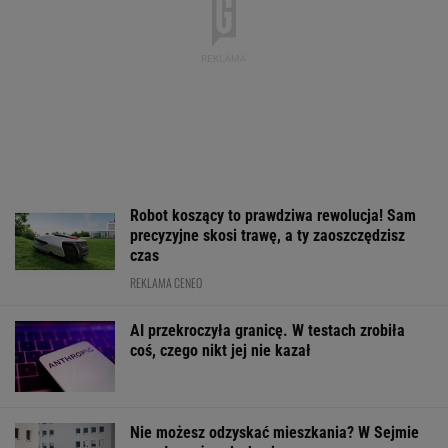
Ale Donald Trump tego
sierpnia
Wyłączone blok
nie odpuści
Kozienicach i P
WALUTY I GIEŁDA
EUR
USD
CHF
GBP
WIG
4,3018
3,7324
4,5965
5,0235
152 152,63
0,03%
0,27%
-0,32%
0,22%
0,71%
SPRAWDŹ NOTOWANIA
Notowania dostarcza VIA24ONLINE
MOTORYZACJA