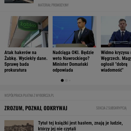
Ich romans śledził cały świat. 30 lat później
uwagę kradną ich dzieci
Halo, 112? Szczęść Boże, zgłaszam dziecko z
Okna Życia
FINANSE I TECHNOLOGIA