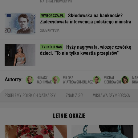
MATERIAŁ PROMOCYJNY
Skłodowska na banknocie?
Zadecydowała interwencja polskiego ministra
SUBSKRYPCJA
Hyży nagrywała, wioząc czwórkę
dzieci. "To nie tylko kwestia przepisów"
ŁUKASZ
MIŁOSZ
MICHAŁ
MAR
Autorzy:
JACHIMIAK
WIATROWSKI-BUJACZ
KIEDROWSKI
NO
PROBLEMY POLSKICH SIATKARZY
ZNAK Z '30'
WISŁAWA SZYMBORSKA
LETNIE OKAZJE