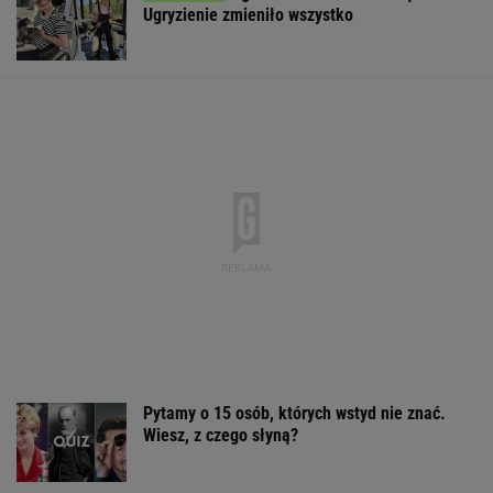
Pytamy o 15 osób, których wstyd nie znać.
Wiesz, z czego słyną?
Polka pobiła rekord Guinnessa. Zajęło jej to
15 lat
KSIĄŻKA
Na wciśnięcie guzika posłowie PiS zrobią
coming out