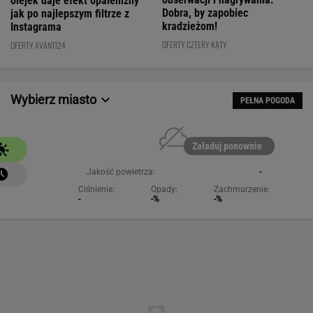
olejek daje efekt opalenizny
Dobra, by zapobiec
jak po najlepszym filtrze z
kradzieżom!
Instagrama
OFERTY CZTERY KĄTY
OFERTY AVANTI24
Wybierz miasto
PEŁNA POGODA
Załaduj ponownie
Jakość powietrza:
-
Ciśnienie:
Opady:
Zachmurzenie:
-
-%
-%