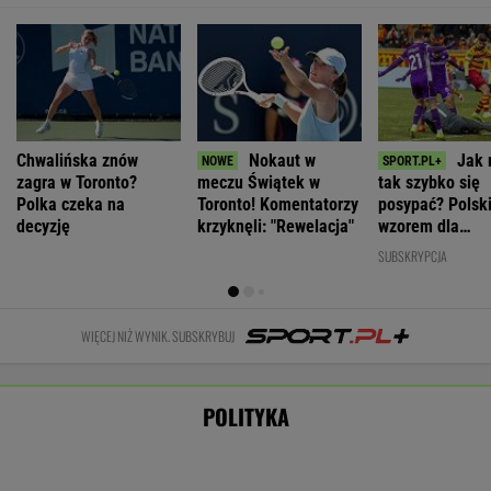
Debata na
Prezydent
Nawrocki: Z
"Koronacja", rok
rocznicy
Czech widziany
drogi, na którą
"prezydenta
zaprzysiężenia
w Polsce. Petr
wszedłem w
kiboli".
Nawrockiego.
Pavel wybrał się
czasie
Komentarze w
"Zmowa
do smażalni ryb
kampanii, nie
rocznicę
manipulacji"
zejdę nigdy
WIADOMOŚCI
Nawrockiego