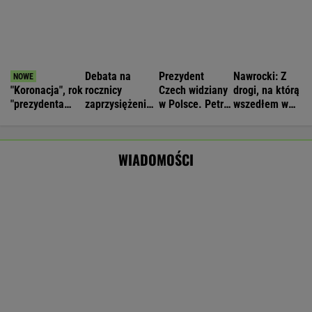
Gmina pozbawiona unijnego wsparcia.
"Tracimy to, co nam się należy"
BIZNES
Nie będzie nowej umowy TVP z Kościołem.
Obowiązuje ta podpisana przez Kurskiego
MARCIN KOZŁOWSKI
Miażdżąca opinia EBC. NBP nie może
finansować zbrojeń ze sprzedaży złota
BIZNES