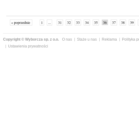
« poprzednie
1
...
31
32
33
34
35
36
37
38
39
»
Copyright © Wyborcza sp. z o.o.
O nas
Staże u nas
Reklama
Polityka 
Ustawienia prywatności