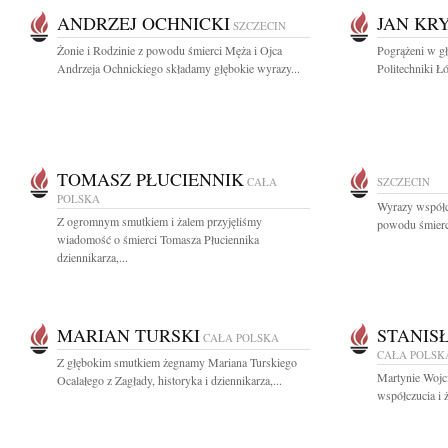
ANDRZEJ OCHNICKI
JAN KRY
SZCZECIN
Żonie i Rodzinie z powodu śmierci Męża i Ojca
Pogrążeni w g
Andrzeja Ochnickiego składamy głębokie wyrazy...
Politechniki Ł
TOMASZ PŁUCIENNIK
CAŁA
SZCZECIN
POLSKA
Wyrazy współc
Z ogromnym smutkiem i żalem przyjęliśmy
powodu śmierci
wiadomość o śmierci Tomasza Płuciennika
dziennikarza,...
MARIAN TURSKI
STANIS
CAŁA POLSKA
CAŁA POLSK
Z głębokim smutkiem żegnamy Mariana Turskiego
Martynie Wojc
Ocalałego z Zagłady, historyka i dziennikarza,...
współczucia i 