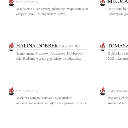
MIKOŁA
CAŁA POLSKA
Magdalenie Oller wyrazy głębokiego współczucia po
"Ktoś tutaj był
odejściu Syna Trudno znaleźć słowa,...
uporczywie go
HALINA DOBBER
TOMASZ
CAŁA POLSKA
Szanownemu Mistrzowi Andrzejowi Dobberowi i
Z głębokim żal
całej Rodzinie wyrazy głębokiego współczucia...
2025 roku zmar
CAŁA POLSKA
CAŁA POLSK
Markowi Kulgawczukowi i Jego Bliskim
Wyrazy głębok
najszczersze wyrazy współczucia z powodu śmierci...
śmierci Mamy 