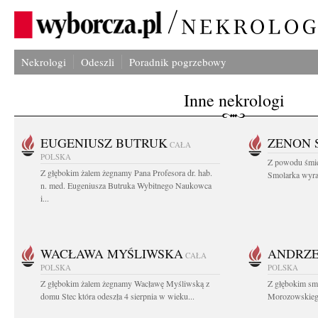
Nekrologi
Odeszli
Poradnik pogrzebowy
Inne nekrologi
EUGENIUSZ BUTRUK
ZENON 
CAŁA
POLSKA
Z powodu śmie
Z głębokim żalem żegnamy Pana Profesora dr. hab.
Smolarka wyraz
n. med. Eugeniusza Butruka Wybitnego Naukowca
i...
WACŁAWA MYŚLIWSKA
ANDRZE
CAŁA
POLSKA
POLSKA
Z głębokim żalem żegnamy Wacławę Myśliwską z
Z głębokim sm
domu Stec która odeszła 4 sierpnia w wieku...
Morozowskiego 