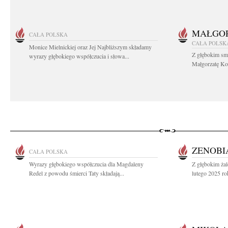
MAŁGOR
CAŁA POLSKA
CAŁA POLSK
Monice Mielnickiej oraz Jej Najbliższym składamy
Z głębokim sm
wyrazy głębokiego współczucia i słowa...
Małgorzatę Koś
ZENOBI
CAŁA POLSKA
Wyrazy głębokiego współczucia dla Magdaleny
Z głębokim ża
Redel z powodu śmierci Taty składają...
lutego 2025 rok