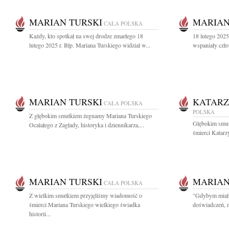
MARIAN TURSKI
MARIAN
CAŁA POLSKA
Każdy, kto spotkał na swej drodze zmarłego 18
18 lutego 2025
lutego 2025 r. Błp. Mariana Turskiego widział w...
wspaniały czło
MARIAN TURSKI
KATARZ
CAŁA POLSKA
POLSKA
Z głębokim smutkiem żegnamy Mariana Turskiego
Głębokim smut
Ocalałego z Zagłady, historyka i dziennikarza,...
śmierci Katarzy
MARIAN TURSKI
MARIAN
CAŁA POLSKA
Z wielkim smutkiem przyjęliśmy wiadomość o
"Gdybym miał 
śmierci Mariana Turskiego wielkiego świadka
doświadczeń, n
historii...