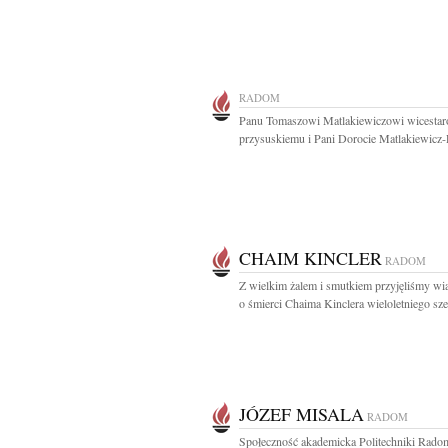
RADOM
Panu Tomaszowi Matlakiewiczowi wicestar
przysuskiemu i Pani Dorocie Matlakiewicz-P
CHAIM KINCLER
RADOM
Z wielkim żalem i smutkiem przyjęliśmy w
o śmierci Chaima Kinclera wieloletniego szef
JÓZEF MISALA
RADOM
Społeczność akademicka Politechniki Radom