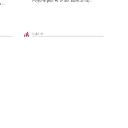
Przyjaciela prof. zw. dr. hab. Józefa Misalę...
i...
RADOM
Bliskim
Panu Zbigniewowi Gołąbkowi Radnemu
Województwa Mazowieckiego wyrazy głębokiego...
RADOM
półczucia
Z ogromnym smutkiem żegnamy Mieczysława
Chądzyńskiego wspaniałego Człowieka i
Przyjaciela...
RADOM