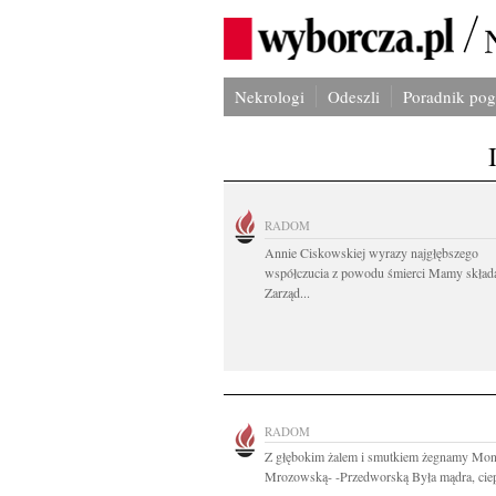
Nekrologi
Odeszli
Poradnik po
RADOM
Annie Ciskowskiej wyrazy najgłębszego
współczucia z powodu śmierci Mamy skład
Zarząd...
RADOM
Z głębokim żalem i smutkiem żegnamy Mon
Mrozowską- -Przedworską Była mądra, ciepł