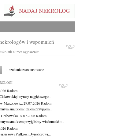
 nekrologów i wspomnień
wisko lub numer ogłoszenia:
+ szukanie zaawansowane
KROLOGI
.2026
Radom
Ciskowskiej wyrazy najgłębszego...
aw Maszkiewicz
29.07.2026
Radom
mnym smutkiem i żalem przyjąłem...
a Grabowska
07.07.2026
Radom
mnym smutkiem przyjęliśmy wiadomość o...
.2026
Radom
ariuszowi Piątkowi Dyrektorowi...