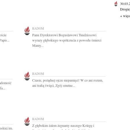
30.03
Drogie
+ więc
RADOM
oście
Panu Dyrektorowi Bogusławowi Tundziosowi
apis...
wyrazy głębokiego współczucia z powodu śmierci
Mamy...
RADOM
Czasie, pożądnej ojcze niepamięci! W co ani rozum,
iadomość
ani trafią święci, Zgój smutne...
a...
RADOM
Z głębokim żalem żegnamy naszego Kolegę i
skiej im.