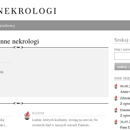
grzebowy
Inne nekrologi
Szukaj
Imię i naz
ają
INNE NE
06.08
Annie 
Zdzisł
Z ogro
Danut
RADOM
Z ogro
ikę
Ludzie, których kochamy, zostają na zawsze, bo
26.05
a i...
zostawili ślad w naszych sercach Paniom...
Panu D