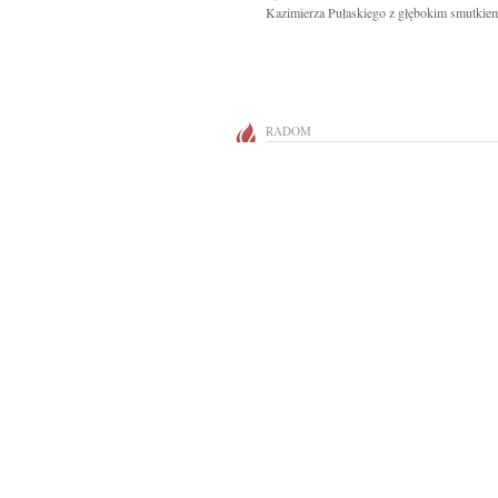
Kazimierza Pułaskiego z głębokim smutkiem 
RADOM
Drogiej Koleżance Elizie Wilczyńskiej i jej 
serdeczne wyrazy współczucia po...
RADOM
Pani Katarzynie Russ wyrazy szczerego ws
z powodu śmierci Taty składają Zarząd i...
RADOM