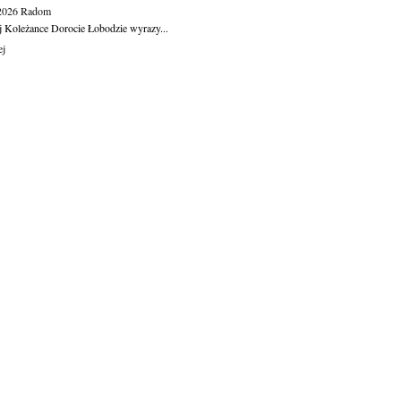
.2026
Radom
j Koleżance Dorocie Łobodzie wyrazy...
ej