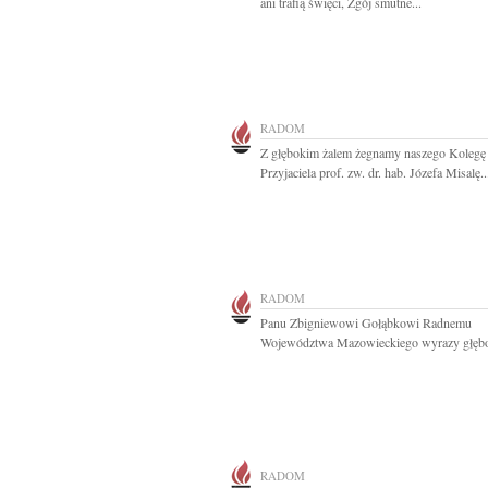
ani trafią święci, Zgój smutne...
RADOM
Z głębokim żalem żegnamy naszego Kolegę 
Przyjaciela prof. zw. dr. hab. Józefa Misalę..
RADOM
Panu Zbigniewowi Gołąbkowi Radnemu
Województwa Mazowieckiego wyrazy głębo
RADOM