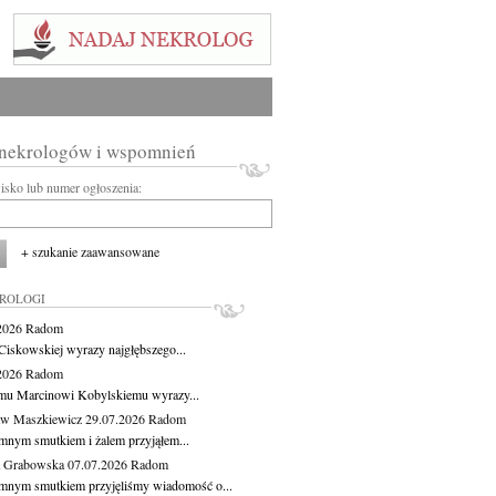
 nekrologów i wspomnień
wisko lub numer ogłoszenia:
+ szukanie zaawansowane
KROLOGI
.2026
Radom
Ciskowskiej wyrazy najgłębszego...
.2026
Radom
mu Marcinowi Kobylskiemu wyrazy...
aw Maszkiewicz
29.07.2026
Radom
mnym smutkiem i żalem przyjąłem...
a Grabowska
07.07.2026
Radom
mnym smutkiem przyjęliśmy wiadomość o...