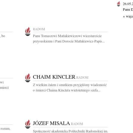
26.05
Panu D
+ więc
RADOM
, bo
Panu Tomaszowi Matlakiewiczowi wicestaroście
przysuskiemu i Pani Dorocie Matlakiewicz-Papis...
CHAIM KINCLER
RADOM
owi
Z wielkim żalem i smutkiem przyjęliśmy wiadomość
mierci
o śmierci Chaima Kinclera wieloletniego szefa...
JÓZEF MISALA
RADOM
i rozum,
Społeczność akademicka Politechniki Radomskiej im.