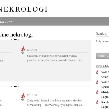
grzebowy
Inne nekrologi
Szukaj
Imię i naz
RADOM
Sędziemu Marcinowi Kobylskiemu wyrazy
ają
głębokiemu współczucia z powodu śmierci Taty...
INNE NE
06.08
Annie 
06.08
Sędzie
Zdzisł
RADOM
Z ogro
wi
Z głębokim żalem i smutkiem żegnamy Monikę
Danut
...
Mrozowską- -Przedworską Była mądra, ciepła i...
Z ogro