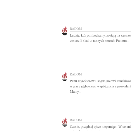
RADOM
Ludzie, których kochamy, zostają na zawsze
zostawili ślad w naszych sercach Paniom...
RADOM
Panu Dyrektorowi Bogusławowi Tundzios
wyrazy głębokiego współczucia z powodu ś
Mamy...
RADOM
Czasie, pożądnej ojcze niepamięci! W co an