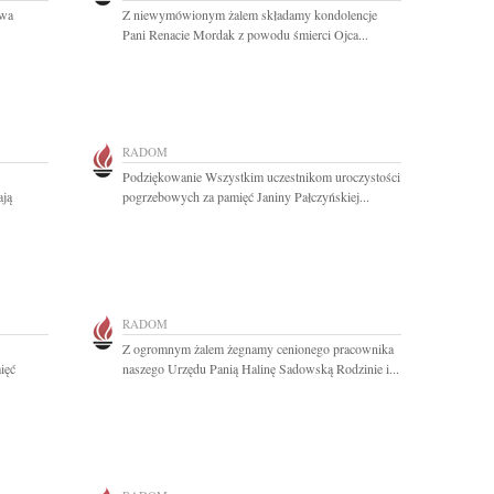
awa
Z niewymówionym żalem składamy kondolencje
Pani Renacie Mordak z powodu śmierci Ojca...
RADOM
Podziękowanie Wszystkim uczestnikom uroczystości
ają
pogrzebowych za pamięć Janiny Pałczyńskiej...
RADOM
Z ogromnym żalem żegnamy cenionego pracownika
ięć
naszego Urzędu Panią Halinę Sadowską Rodzinie i...