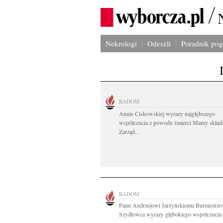
Nekrologi
Odeszli
Poradnik po
RADOM
Annie Ciskowskiej wyrazy najgłębszego
współczucia z powodu śmierci Mamy skład
Zarząd...
RADOM
Panu Andrzejowi Jarzyńskiemu Burmistrzo
Szydłowca wyrazy głębokiego współczucia z