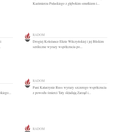
Kazimierza Pułaskiego z głębokim smutkiem i...
RADOM
i
Drogiej Koleżance Elizie Wilczyńskiej i jej Bliskim
.
serdeczne wyrazy współczucia po...
RADOM
Pani Katarzynie Russ wyrazy szczerego współczucia
kiego...
z powodu śmierci Taty składają Zarząd i...
RADOM