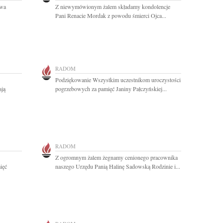
awa
Z niewymówionym żalem składamy kondolencje
Pani Renacie Mordak z powodu śmierci Ojca...
RADOM
Podziękowanie Wszystkim uczestnikom uroczystości
ają
pogrzebowych za pamięć Janiny Pałczyńskiej...
RADOM
Z ogromnym żalem żegnamy cenionego pracownika
ięć
naszego Urzędu Panią Halinę Sadowską Rodzinie i...