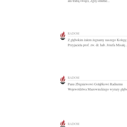
ani trafią święci, Zgój smutne...
RADOM
Z głębokim żalem żegnamy naszego Kolegę 
Przyjaciela prof. zw. dr. hab. Józefa Misalę..
RADOM
Panu Zbigniewowi Gołąbkowi Radnemu
Województwa Mazowieckiego wyrazy głębo
RADOM