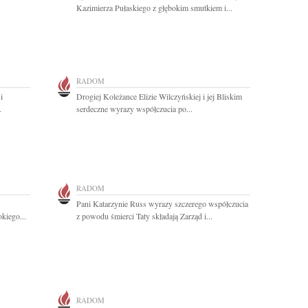
Kazimierza Pułaskiego z głębokim smutkiem i...
RADOM
i
Drogiej Koleżance Elizie Wilczyńskiej i jej Bliskim
.
serdeczne wyrazy współczucia po...
RADOM
Pani Katarzynie Russ wyrazy szczerego współczucia
kiego...
z powodu śmierci Taty składają Zarząd i...
RADOM