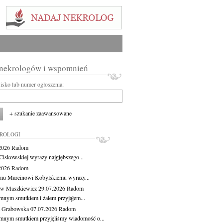
 nekrologów i wspomnień
wisko lub numer ogłoszenia:
+ szukanie zaawansowane
KROLOGI
.2026
Radom
Ciskowskiej wyrazy najgłębszego...
.2026
Radom
mu Marcinowi Kobylskiemu wyrazy...
aw Maszkiewicz
29.07.2026
Radom
mnym smutkiem i żalem przyjąłem...
a Grabowska
07.07.2026
Radom
mnym smutkiem przyjęliśmy wiadomość o...