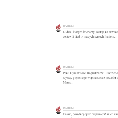
RADOM
Ludzie, których kochamy, zostają na zawsze
zostawili ślad w naszych sercach Paniom...
RADOM
Panu Dyrektorowi Bogusławowi Tundzios
wyrazy głębokiego współczucia z powodu ś
Mamy...
RADOM
Czasie, pożądnej ojcze niepamięci! W co an