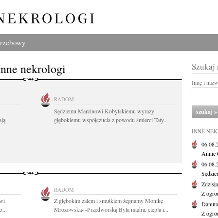
grzebowy
Inne nekrologi
Szukaj
Imię i naz
RADOM
Sędziemu Marcinowi Kobylskiemu wyrazy
ają
głębokiemu współczucia z powodu śmierci Taty...
INNE NE
06.08
Annie 
06.08
Sędzie
Zdzisł
RADOM
Z ogro
wi
Z głębokim żalem i smutkiem żegnamy Monikę
Danut
...
Mrozowską- -Przedworską Była mądra, ciepła i...
Z ogro