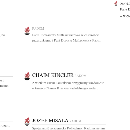
26.05
Panu D
+ więc
RADOM
, bo
Panu Tomaszowi Matlakiewiczowi wicestaroście
przysuskiemu i Pani Dorocie Matlakiewicz-Papis...
CHAIM KINCLER
RADOM
owi
Z wielkim żalem i smutkiem przyjęliśmy wiadomość
mierci
o śmierci Chaima Kinclera wieloletniego szefa...
JÓZEF MISALA
RADOM
i rozum,
Społeczność akademicka Politechniki Radomskiej im.