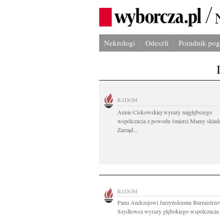
Nekrologi
Odeszli
Poradnik po
RADOM
Annie Ciskowskiej wyrazy najgłębszego
współczucia z powodu śmierci Mamy skład
Zarząd...
RADOM
Panu Andrzejowi Jarzyńskiemu Burmistrzo
Szydłowca wyrazy głębokiego współczucia z