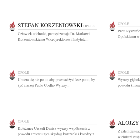
STEFAN KORZENIOWSKI
OPOLE
OPOLE
Panu Ryszard
Człowiek odchodzi, pamięć zostaje Dr. Markowi
Opolskiemu wy
Korzeniowskiemu Wicedyrektorowi Instytutu...
OPOLE
OPOLE
Umiera się nie po to, aby przestać żyć, lecz po to, by
Wyrazy głęboki
żyć inaczej Paulo Coelho Wyrazy...
powodu śmierc
OPOLE
ALOJZY
Koleżance Urszuli Danisz wyrazy współczucia z
Z żalem zawiad
powodu śmierci Ojca składają koleżanki i koledzy z...
wieloletni zasł