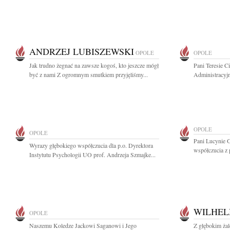
ANDRZEJ LUBISZEWSKI
OPOLE
OPOLE
Jak trudno żegnać na zawsze kogoś, kto jeszcze mógł
Pani Teresie 
być z nami Z ogromnym smutkiem przyjęliśmy...
Administracyj
OPOLE
OPOLE
Pani Lucynie G
Wyrazy głębokiego współczucia dla p.o. Dyrektora
współczucia z 
Instytutu Psychologii UO prof. Andrzeja Szmajke...
WILHEL
OPOLE
Naszemu Koledze Jackowi Saganowi i Jego
Z głębokim ża