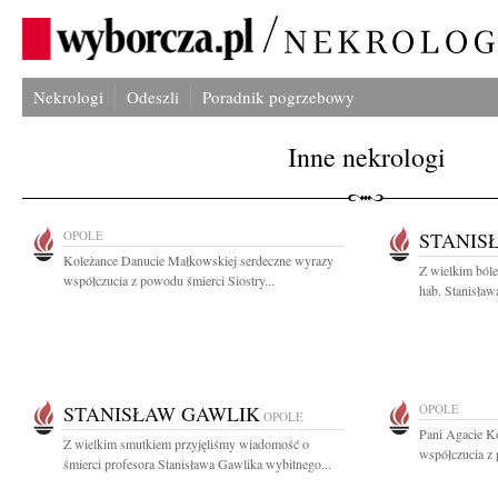
Nekrologi
Odeszli
Poradnik pogrzebowy
Inne nekrologi
OPOLE
STANIS
Koleżance Danucie Małkowskiej serdeczne wyrazy
Z wielkim bóle
współczucia z powodu śmierci Siostry...
hab. Stanisław
STANISŁAW GAWLIK
OPOLE
OPOLE
Pani Agacie K
Z wielkim smutkiem przyjęliśmy wiadomość o
współczucia z 
śmierci profesora Stanisława Gawlika wybitnego...