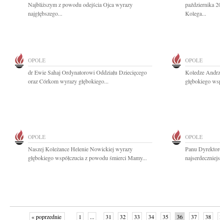
Najbliższym z powodu odejścia Ojca wyrazy
października 2
najgłębszego...
Kolega...
OPOLE
OPOLE
dr Ewie Sahaj Ordynatorowi Oddziału Dziecięcego
Koledze Andr
oraz Córkom wyrazy głębokiego...
głębokiego ws
OPOLE
OPOLE
Naszej Koleżance Helenie Nowickiej wyrazy
Panu Dyrektor
głębokiego współczucia z powodu śmierci Mamy...
najserdeczniej
« poprzednie
1
...
31
32
33
34
35
36
37
38