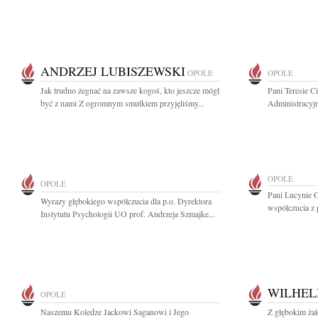
ANDRZEJ LUBISZEWSKI
OPOLE
OPOLE
Jak trudno żegnać na zawsze kogoś, kto jeszcze mógł
Pani Teresie 
być z nami Z ogromnym smutkiem przyjęliśmy...
Administracyj
OPOLE
OPOLE
Pani Lucynie G
Wyrazy głębokiego współczucia dla p.o. Dyrektora
współczucia z 
Instytutu Psychologii UO prof. Andrzeja Szmajke...
WILHEL
OPOLE
Naszemu Koledze Jackowi Saganowi i Jego
Z głębokim ża