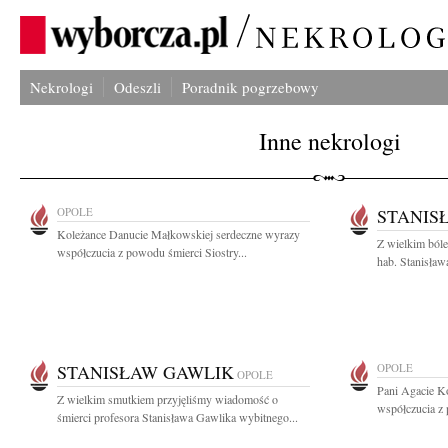
Nekrologi
Odeszli
Poradnik pogrzebowy
Inne nekrologi
OPOLE
STANIS
Koleżance Danucie Małkowskiej serdeczne wyrazy
Z wielkim bóle
współczucia z powodu śmierci Siostry...
hab. Stanisław
STANISŁAW GAWLIK
OPOLE
OPOLE
Pani Agacie K
Z wielkim smutkiem przyjęliśmy wiadomość o
współczucia z 
śmierci profesora Stanisława Gawlika wybitnego...