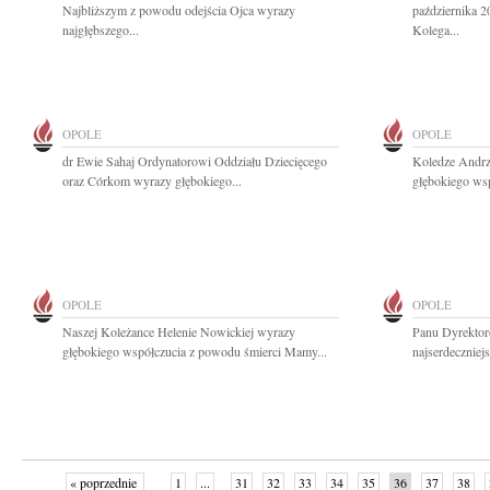
Najbliższym z powodu odejścia Ojca wyrazy
października 2
najgłębszego...
Kolega...
OPOLE
OPOLE
dr Ewie Sahaj Ordynatorowi Oddziału Dziecięcego
Koledze Andr
oraz Córkom wyrazy głębokiego...
głębokiego ws
OPOLE
OPOLE
Naszej Koleżance Helenie Nowickiej wyrazy
Panu Dyrektor
głębokiego współczucia z powodu śmierci Mamy...
najserdeczniej
« poprzednie
1
...
31
32
33
34
35
36
37
38