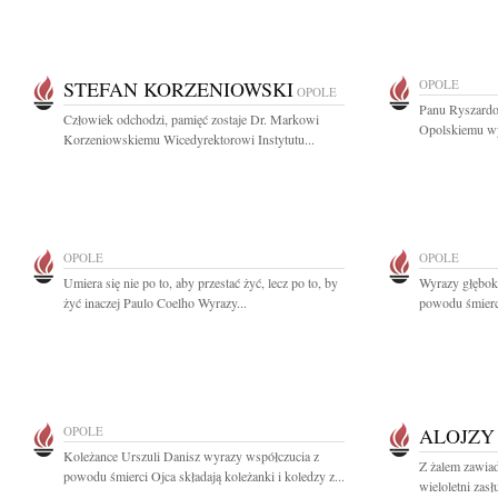
STEFAN KORZENIOWSKI
OPOLE
OPOLE
Panu Ryszard
Człowiek odchodzi, pamięć zostaje Dr. Markowi
Opolskiemu wy
Korzeniowskiemu Wicedyrektorowi Instytutu...
OPOLE
OPOLE
Umiera się nie po to, aby przestać żyć, lecz po to, by
Wyrazy głęboki
żyć inaczej Paulo Coelho Wyrazy...
powodu śmierc
OPOLE
ALOJZY
Koleżance Urszuli Danisz wyrazy współczucia z
Z żalem zawiad
powodu śmierci Ojca składają koleżanki i koledzy z...
wieloletni zasł