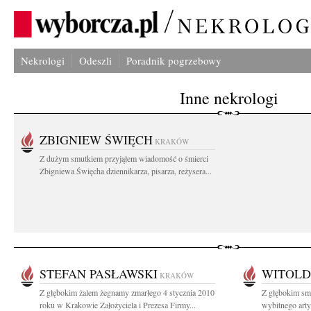
Nekrologi
Odeszli
Poradnik pogrzebowy
Inne nekrologi
ZBIGNIEW ŚWIĘCH
KRAKÓW
Z dużym smutkiem przyjąłem wiadomość o śmierci
Zbigniewa Święcha dziennikarza, pisarza, reżysera...
STEFAN PASŁAWSKI
WITOLD
KRAKÓW
Z głębokim żalem żegnamy zmarłego 4 stycznia 2010
Z głębokim sm
roku w Krakowie Założyciela i Prezesa Firmy...
wybitnego arty