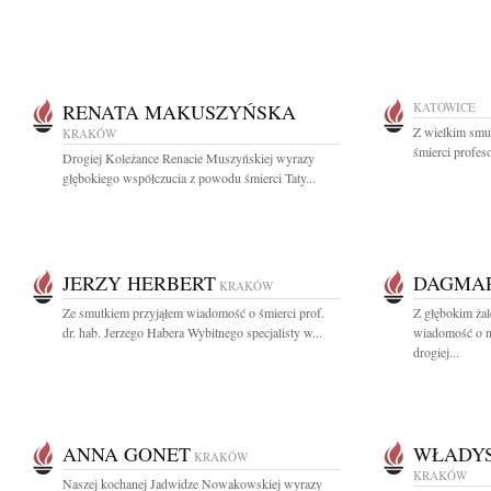
RENATA MAKUSZYŃSKA
KATOWICE
Z wielkim smu
KRAKÓW
śmierci profeso
Drogiej Koleżance Renacie Muszyńskiej wyrazy
głębokiego współczucia z powodu śmierci Taty...
JERZY HERBERT
DAGMA
KRAKÓW
Ze smutkiem przyjąłem wiadomość o śmierci prof.
Z głębokim żal
dr. hab. Jerzego Habera Wybitnego specjalisty w...
wiadomość o ni
drogiej...
ANNA GONET
WŁADY
KRAKÓW
KRAKÓW
Naszej kochanej Jadwidze Nowakowskiej wyrazy