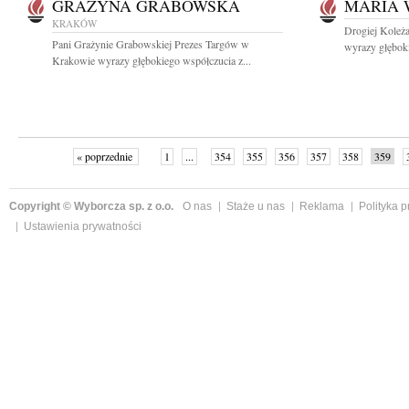
GRAŻYNA GRABOWSKA
MARIA
KRAKÓW
Drogiej Koleż
Pani Grażynie Grabowskiej Prezes Targów w
wyrazy głęboki
Krakowie wyrazy głębokiego współczucia z...
« poprzednie
1
...
354
355
356
357
358
359
Copyright © Wyborcza sp. z o.o.
O nas
Staże u nas
Reklama
Polityka 
Ustawienia prywatności