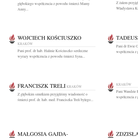
Z żalem przyj
głębokiego współczucia z powodu śmierci Mamy
Władysława Kow
Anny...
WOJCIECH KOŚCIUSZKO
TADEUS
KRAKÓW
Pani dr Ewie O
Pani prof. dr hab. Halinie Kościuszko serdeczne
współczucia z 
wyrazy współczucia z powodu śmierci Syna...
FRANCISZK TRELI
KRAKÓW
KRAKÓW
Pani Wandzie 
Z głębokim smutkiem przyjęliśmy wiadomość o
współczucia z 
śmierci prof. dr. hab. med. Franciszka Treli byłego...
MAŁGOSIA GAJDA-
ZDZISŁ