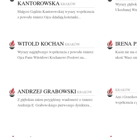
KANTOROWSKA
KRAKÓW
Wyrazy głębok
Ukochanej Wnu
Małgosi Gajdzie-Kantorowskiej wyrazy współczucia
z powodu śmierci Ojca składają koleżanki...
WITOLD KOCHAN
IRENA 
KRAKÓW
Wyrazy najgłębszego współczucia z powodu śmierci
Kasiu nie ma 
Ojca Panu Witoldowi Kochanowi Posłowi na...
ukoić Wasz smu
ANDRZEJ GRABOWSKI
KRAKÓW
KRAKÓW
Ani i Grześko
Z głębokim żalem przyjęliśmy wiadomość o śmierci
współczucia z 
Andrzeja E. Grabowskiego pierwszego dyrektora...