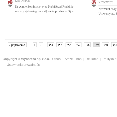
KATOWICE
KATOWICE
Dr Annie Sowińskiej oraz Najbliższej Rodzinie
Naszemu drogi
wyrazy głębokiego współczucia po stracie Ojca...
Uniwersytetu Ś
« poprzednie
1
...
354
355
356
357
358
359
360
361
następne »
Copyright © Wyborcza sp. z o.o.
O nas
Staże u nas
Reklama
Polityka 
Ustawienia prywatności