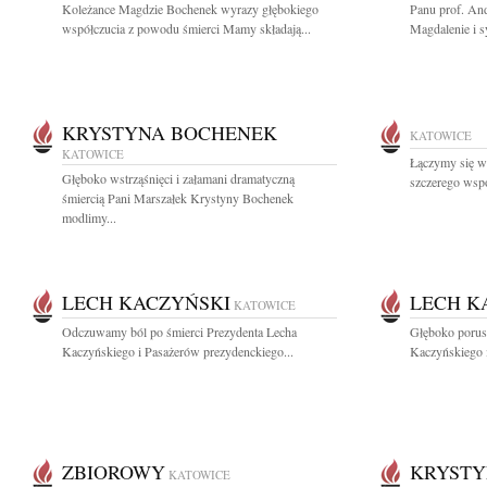
Koleżance Magdzie Bochenek wyrazy głębokiego
Panu prof. An
współczucia z powodu śmierci Mamy składają...
Magdalenie i 
KRYSTYNA BOCHENEK
KATOWICE
KATOWICE
Łączymy się w
Głęboko wstrząśnięci i załamani dramatyczną
szczerego wspó
śmiercią Pani Marszałek Krystyny Bochenek
modlimy...
LECH KACZYŃSKI
LECH K
KATOWICE
Odczuwamy ból po śmierci Prezydenta Lecha
Głęboko porusz
Kaczyńskiego i Pasażerów prezydenckiego...
Kaczyńskiego i
ZBIOROWY
KRYSTY
KATOWICE