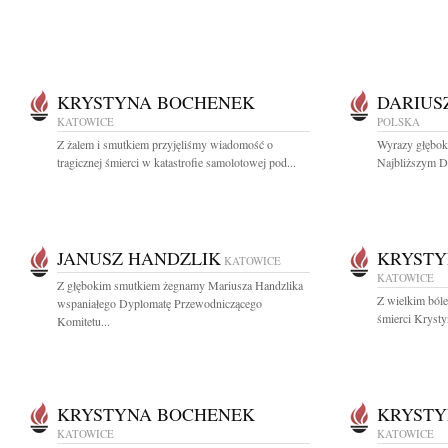
KRYSTYNA BOCHENEK
DARIUS
KATOWICE
POLSKA
Z żalem i smutkiem przyjęliśmy wiadomość o
Wyrazy głębok
tragicznej śmierci w katastrofie samolotowej pod...
Najbliższym D
JANUSZ HANDZLIK
KRYSTY
KATOWICE
KATOWICE
Z głębokim smutkiem żegnamy Mariusza Handzlika
Z wielkim bóle
wspaniałego Dyplomatę Przewodniczącego
śmierci Krysty
Komitetu...
KRYSTYNA BOCHENEK
KRYSTY
KATOWICE
KATOWICE