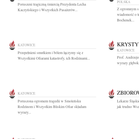
POLSKA
Poruszeni tragiczną śmiercią Prezydenta Lecha
Z ogromnym sm
Kaczyńskiego i Wszystkich Pasażerów...
wiadomość o tr
Bochenek...
KRYSTY
KATOWICE
KATOWICE
Przepełnieni smutkiem i bólem łączymy się z
Prof. Andrzej
Wszystkimi Ofiarami katastrofy, ich Rodzinami...
wyrazy głębok
ZBIOR
KATOWICE
Poruszona ogromem tragedii w Smoleńsku
Lekarze Śląski
Rodzinom i Wszystkim Bliskim Ofiar składam
jak trudno Wsz
wyrazy...