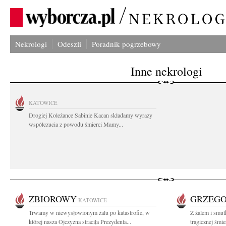
Nekrologi
Odeszli
Poradnik pogrzebowy
Inne nekrologi
KATOWICE
Drogiej Koleżance Sabinie Kacan składamy wyrazy
współczucia z powodu śmierci Mamy...
ZBIOROWY
GRZEGO
KATOWICE
Trwamy w niewysłowionym żalu po katastrofie, w
Z żalem i smu
której nasza Ojczyzna straciła Prezydenta...
tragicznej śmie