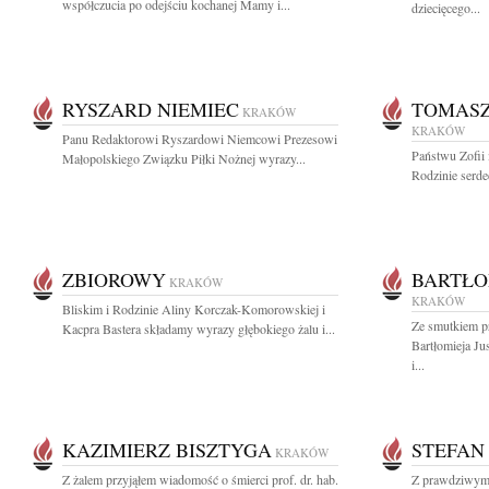
współczucia po odejściu kochanej Mamy i...
dziecięcego...
RYSZARD NIEMIEC
TOMASZ
KRAKÓW
KRAKÓW
Panu Redaktorowi Ryszardowi Niemcowi Prezesowi
Państwu Zofii
Małopolskiego Związku Piłki Nożnej wyrazy...
Rodzinie serde
ZBIOROWY
BARTŁO
KRAKÓW
KRAKÓW
Bliskim i Rodzinie Aliny Korczak-Komorowskiej i
Ze smutkiem p
Kacpra Bastera składamy wyrazy głębokiego żalu i...
Bartłomieja J
i...
KAZIMIERZ BISZTYGA
STEFAN
KRAKÓW
Z żalem przyjąłem wiadomość o śmierci prof. dr. hab.
Z prawdziwym 