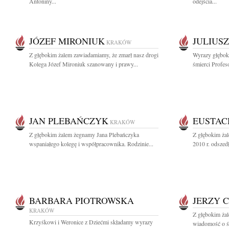
Antoniny...
odejścia...
JÓZEF MIRONIUK
JULIUS
KRAKÓW
Z głębokim żalem zawiadamiamy, że zmarł nasz drogi
Wyrazy głębok
Kolega Józef Mironiuk szanowany i prawy...
śmierci Profes
JAN PLEBAŃCZYK
EUSTAC
KRAKÓW
Z głębokim żalem żegnamy Jana Plebańczyka
Z głębokim żal
wspaniałego kolegę i współpracownika. Rodzinie...
2010 r. odszedł
BARBARA PIOTROWSKA
JERZY 
KRAKÓW
Z głębokim żal
Krzyśkowi i Weronice z Dziećmi składamy wyrazy
wiadomość o ś