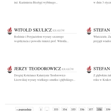
inż. Kazimierza Bisztygi wybitnego...
w dniu 3 stycz
WITOLD SKULICZ
STEFAN
KRAKÓW
Rodzinie i Przyjaciołom wyrazy szczerego
Właściciele, Z
współczucia z powodu śmierci prof. Witolda...
przyjęli wiado
JERZY TEODOROWICZ
STEFAN
KRAKÓW
Drogiej Koleżance Katarzynie Teodorowicz-
Z głębokim ża
Lisowskiej wyrazy wielkiego smutku i głębokiego...
roku w Krakowi
« poprzednie
1
...
353
354
355
356
357
358
359