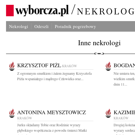
Nekrologi
Odeszli
Poradnik pogrzebowy
Inne nekrologi
KRZYSZTOF PIŻL
BOGDAN
KRAKÓW
Z ogromnym smutkiem i żalem żegnamy Krzysztofa
Nie umiera ten
Piżla wspaniałego i mądrego Człowieka oraz...
wielkim smutk
dniu 11...
ANTONINA MEYSZTOWICZ
KAZIMI
KRAKÓW
KRAKÓW
Jurku składamy Tobie oraz Rodzinie wyrazy
Drogiej koleża
głębokiego współczucia z powodu śmierci Matki
wyrazy serdec