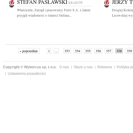
STEFAN PASŁAWSKI
JERZY 
KRAKÓW
Właściciele, Zarząd i pracownicy Ferro S.A. z żalem
Drogiej Koleż
przyjęli wiadomość o śmierci Stefana...
Lisowskiej wyr
« poprzednie
1
...
353
354
355
356
357
358
359
Copyright © Wyborcza sp. z o.o.
O nas
Staże u nas
Reklama
Polityka 
Ustawienia prywatności