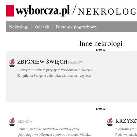
Nekrologi
Odeszli
Poradnik pogrzebowy
Inne nekrologi
ZBIGNIEW ŚWIĘCH
KRAKÓW
Z dużym smutkiem przyjąłem wiadomość o śmierci
Zbigniewa Święcha dziennikarza, pisarza, reżysera...
KRZYSZ
KRAKÓW
Panu Olgierdowi Meysztowiczowi wyrazy
Z ogromnym sm
głębokiego współczucia z powodu śmierci Matki...
Piżla wspaniał