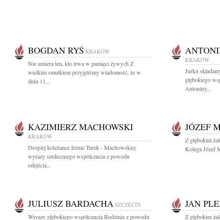
BOGDAN RYŚ
ANTONI
KRAKÓW
KRAKÓW
Nie umiera ten, kto trwa w pamięci żywych Z
Jurku składam
wielkim smutkiem przyjęliśmy wiadomość, że w
głębokiego ws
dniu 11...
Antoniny...
KAZIMIERZ MACHOWSKI
JÓZEF 
KRAKÓW
Z głębokim żal
Drogiej koleżance Irenie Turek - Machowskiej
Kolega Józef M
wyrazy serdecznego współczucia z powodu
odejścia...
JULIUSZ BARDACHA
JAN PL
SZCZECIN
Wyrazy głębokiego współczucia Rodzinie z powodu
Z głębokim ża