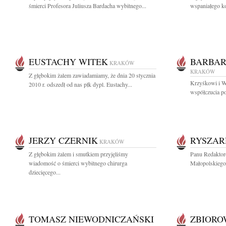
śmierci Profesora Juliusza Bardacha wybitnego...
wspaniałego ko
EUSTACHY WITEK
BARBAR
KRAKÓW
KRAKÓW
Z głębokim żalem zawiadamiamy, że dnia 20 stycznia
Krzyśkowi i W
2010 r. odszedł od nas płk dypl. Eustachy...
współczucia po
JERZY CZERNIK
RYSZAR
KRAKÓW
Z głębokim żalem i smutkiem przyjęliśmy
Panu Redakto
wiadomość o śmierci wybitnego chirurga
Małopolskiego 
dziecięcego...
TOMASZ NIEWODNICZAŃSKI
ZBIOR