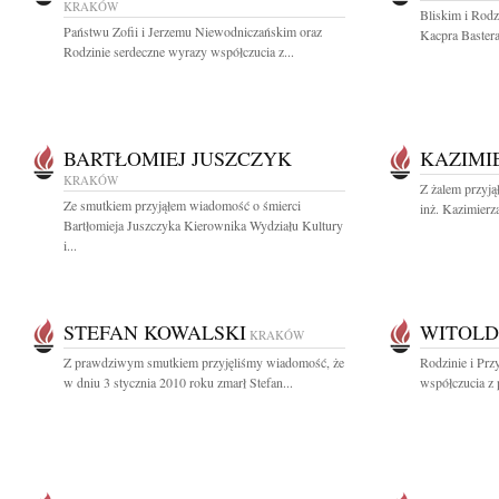
KRAKÓW
Bliskim i Rod
Państwu Zofii i Jerzemu Niewodniczańskim oraz
Kacpra Bastera
Rodzinie serdeczne wyrazy współczucia z...
BARTŁOMIEJ JUSZCZYK
KAZIMI
KRAKÓW
Z żalem przyją
Ze smutkiem przyjąłem wiadomość o śmierci
inż. Kazimierz
Bartłomieja Juszczyka Kierownika Wydziału Kultury
i...
STEFAN KOWALSKI
WITOLD
KRAKÓW
Z prawdziwym smutkiem przyjęliśmy wiadomość, że
Rodzinie i Prz
w dniu 3 stycznia 2010 roku zmarł Stefan...
współczucia z 