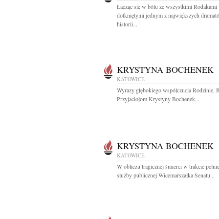
Łącząc się w bólu ze wszystkimi Rodakami
dotkniętymi jednym z największych drama
historii...
KRYSTYNA BOCHENEK
KATOWICE
Wyrazy głębokiego współczucia Rodzinie, B
Przyjaciołom Krystyny Bochenek...
KRYSTYNA BOCHENEK
KATOWICE
W obliczu tragicznej śmierci w trakcie pełni
służby publicznej Wicemarszałka Senatu...