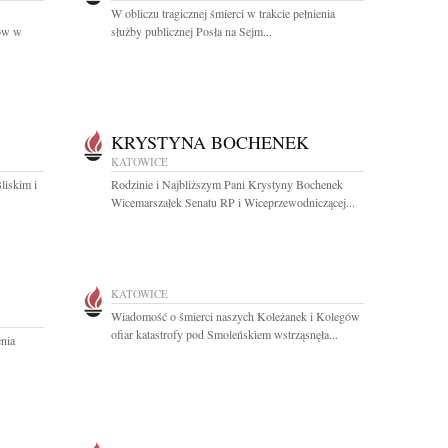
W obliczu tragicznej śmierci w trakcie pełnienia
tów w
służby publicznej Posła na Sejm...
KRYSTYNA BOCHENEK
KATOWICE
liskim i
Rodzinie i Najbliższym Pani Krystyny Bochenek
Wicemarszałek Senatu RP i Wiceprzewodniczącej...
KATOWICE
Wiadomość o śmierci naszych Koleżanek i Kolegów
ofiar katastrofy pod Smoleńskiem wstrząsnęła...
enia