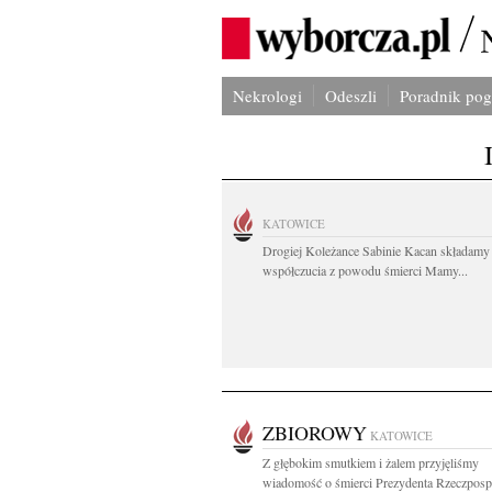
Nekrologi
Odeszli
Poradnik po
KATOWICE
Drogiej Koleżance Sabinie Kacan składamy
współczucia z powodu śmierci Mamy...
ZBIOROWY
KATOWICE
Z głębokim smutkiem i żalem przyjęliśmy
wiadomość o śmierci Prezydenta Rzeczpospo