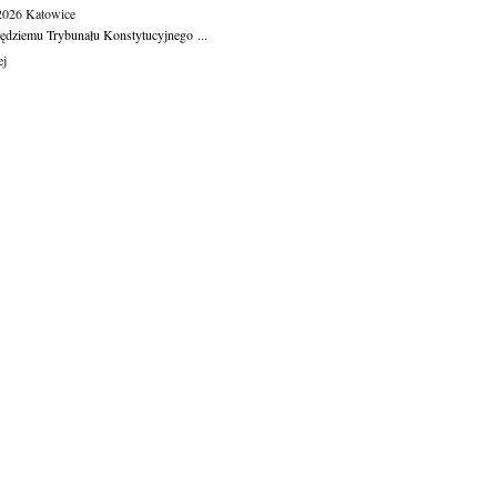
.2026
Katowice
ędziemu Trybunału Konstytucyjnego ...
ej