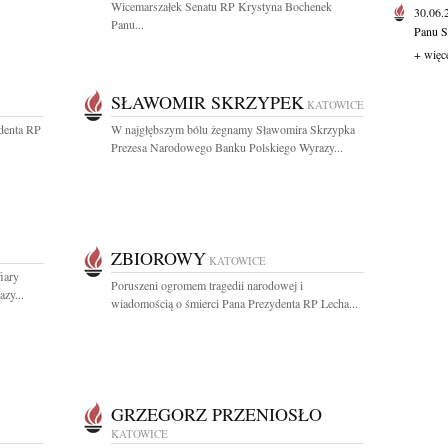
Wicemarszałek Senatu RP Krystyna Bochenek
30.06
Panu...
Panu S
+ więc
SŁAWOMIR SKRZYPEK
KATOWICE
ydenta RP
W najgłębszym bólu żegnamy Sławomira Skrzypka
Prezesa Narodowego Banku Polskiego Wyrazy...
ZBIOROWY
KATOWICE
iary
Poruszeni ogromem tragedii narodowej i
zy...
wiadomością o śmierci Pana Prezydenta RP Lecha...
GRZEGORZ PRZENIOSŁO
KATOWICE