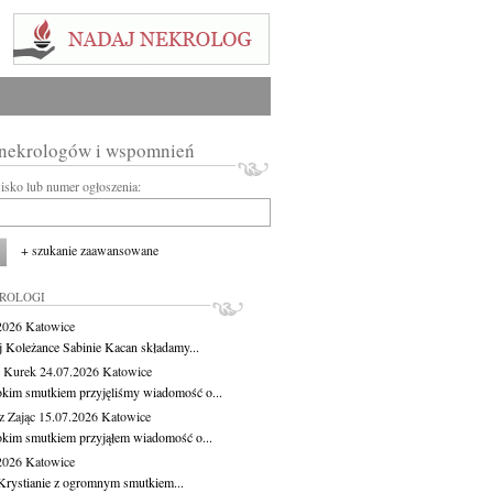
 nekrologów i wspomnień
wisko lub numer ogłoszenia:
+ szukanie zaawansowane
KROLOGI
.2026
Katowice
j Koleżance Sabinie Kacan składamy...
 Kurek
24.07.2026
Katowice
okim smutkiem przyjęliśmy wiadomość o...
z Zając
15.07.2026
Katowice
okim smutkiem przyjąłem wiadomość o...
.2026
Katowice
Krystianie z ogromnym smutkiem...