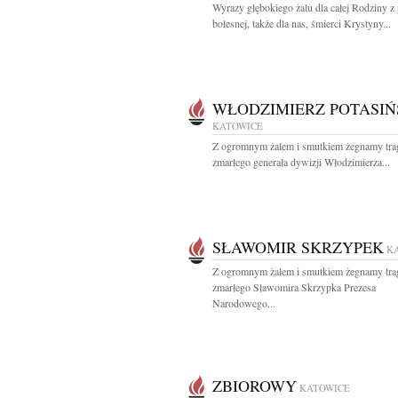
Wyrazy głębokiego żalu dla całej Rodziny 
bolesnej, także dla nas, śmierci Krystyny...
WŁODZIMIERZ POTASIŃ
KATOWICE
Z ogromnym żalem i smutkiem żegnamy trag
zmarłego generała dywizji Włodzimierza...
SŁAWOMIR SKRZYPEK
K
Z ogromnym żalem i smutkiem żegnamy trag
zmarłego Sławomira Skrzypka Prezesa
Narodowego...
ZBIOROWY
KATOWICE