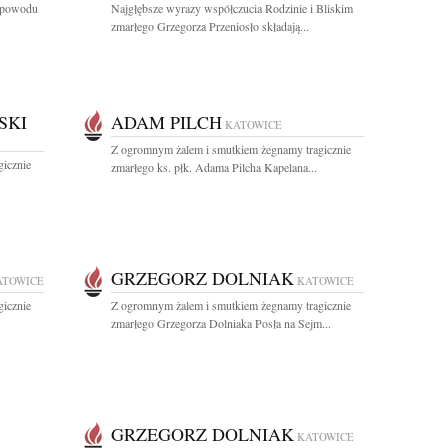
z powodu
Najgłębsze wyrazy współczucia Rodzinie i Bliskim
zmarłego Grzegorza Przeniosło składają...
SKI
ADAM PILCH
KATOWICE
Z ogromnym żalem i smutkiem żegnamy tragicznie
icznie
zmarłego ks. płk. Adama Pilcha Kapelana...
GRZEGORZ DOLNIAK
ATOWICE
KATOWICE
icznie
Z ogromnym żalem i smutkiem żegnamy tragicznie
zmarłego Grzegorza Dolniaka Posła na Sejm...
GRZEGORZ DOLNIAK
KATOWICE