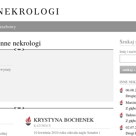
grzebowy
Inne nekrologi
Szukaj
Imię i naz
 wyrazy
INNE NE
06.08
Drogie
Marcin
Z głęb
Tadeus
KRYSTYNA BOCHENEK
Z głęb
KATOWICE
02.07
10 kwietnia 2010 roku odeszła nagle Senator i
Drogi 
litej