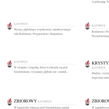
współczując T
KATOWICE
KATOWICE
Wyrazy głębokiego współczucia i nieukrywanego
Rodzinom i Prz
żalu Rodzinom, Przyjaciołom i Znajomym...
Prezydenckieg
KATOWICE
KRYSTY
W związku z tragedią, która wydarzyła się pod
KATOWICE
Smoleńskiem, wyrażamy głęboki żal i smutek...
Madziu, wyraz
tragicznej śmi
ZBIOROWY
ZBIOR
KATOWICE
W katastrofie lotniczej pod Smoleńskiem zginęli
W najgłębszym