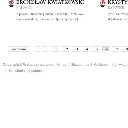
BRONISŁAW KWIATKOWSKI
KRYSTY
KATOWICE
KATOWICE
Z powodu tragicznej śmierci Generała Bronisława
Prof. Andrzej
Kwiatkowskiego Dowódcy Operacyjnego Sił...
składam serdec
« poprzednie
1
...
351
352
353
354
355
356
357
358
następne »
Copyright © Wyborcza sp. z o.o.
O nas
Staże u nas
Reklama
Polityka 
Ustawienia prywatności