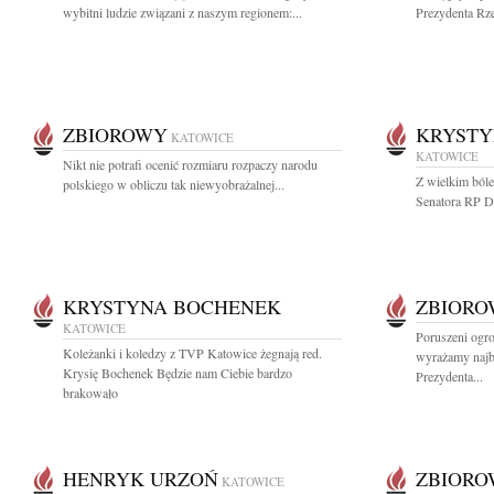
wybitni ludzie związani z naszym regionem:...
Prezydenta Rze
ZBIOROWY
KRYSTY
KATOWICE
KATOWICE
Nikt nie potrafi ocenić rozmiaru rozpaczy narodu
Z wielkim ból
polskiego w obliczu tak niewyobrażalnej...
Senatora RP Dzi
KRYSTYNA BOCHENEK
ZBIOR
KATOWICE
Poruszeni ogr
Koleżanki i koledzy z TVP Katowice żegnają red.
wyrażamy najb
Krysię Bochenek Będzie nam Ciebie bardzo
Prezydenta...
brakowało
HENRYK URZOŃ
ZBIOR
KATOWICE