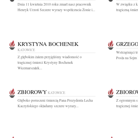
Dnia 11 kwietnia 2010 roku zmarł nasz pracownik
W związku z k
Henryk Urzoń Szczere wyrazy współczucia Żonie i...
tragiczną śmie
KRYSTYNA BOCHENEK
GRZEGO
KATOWICE
Wstrząśnięci t
Z głębokim żalem przyjęliśmy wiadomość o
Posła na Sejm
tragicznej śmierci Krystyny Bochenek
Wicemarszałek...
ZBIOROWY
ZBIOR
KATOWICE
Głęboko poruszeni śmiercią Pana Prezydenta Lecha
Z ogromnym s
Kaczyńskiego składamy szczere wyrazy...
tragicznej śmi