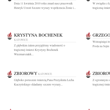
Dnia 11 kwietnia 2010 roku zmarł nasz pracownik
W związku z k
Henryk Urzoń Szczere wyrazy współczucia Żonie i...
tragiczną śmie
KRYSTYNA BOCHENEK
GRZEGO
KATOWICE
Wstrząśnięci t
Z głębokim żalem przyjęliśmy wiadomość o
Posła na Sejm
tragicznej śmierci Krystyny Bochenek
Wicemarszałek...
ZBIOROWY
ZBIOR
KATOWICE
Głęboko poruszeni śmiercią Pana Prezydenta Lecha
Z ogromnym s
Kaczyńskiego składamy szczere wyrazy...
tragicznej śmi