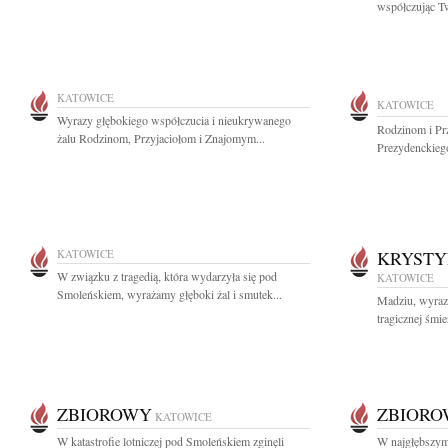
współczując T
KATOWICE
KATOWICE
Wyrazy głębokiego współczucia i nieukrywanego
Rodzinom i Prz
żalu Rodzinom, Przyjaciołom i Znajomym...
Prezydenckieg
KATOWICE
KRYSTY
W związku z tragedią, która wydarzyła się pod
KATOWICE
Smoleńskiem, wyrażamy głęboki żal i smutek...
Madziu, wyraz
tragicznej śmi
ZBIOROWY
ZBIOR
KATOWICE
W katastrofie lotniczej pod Smoleńskiem zginęli
W najgłębszym