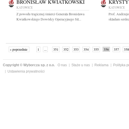
BRONISŁAW KWIATKOWSKI
KRYSTY
KATOWICE
KATOWICE
Z powodu tragicznej śmierci Generała Bronisława
Prof. Andrzej
Kwiatkowskiego Dowódcy Operacyjnego Sił...
składam serdec
« poprzednie
1
...
351
352
353
354
355
356
357
358
następne »
Copyright © Wyborcza sp. z o.o.
O nas
Staże u nas
Reklama
Polityka 
Ustawienia prywatności