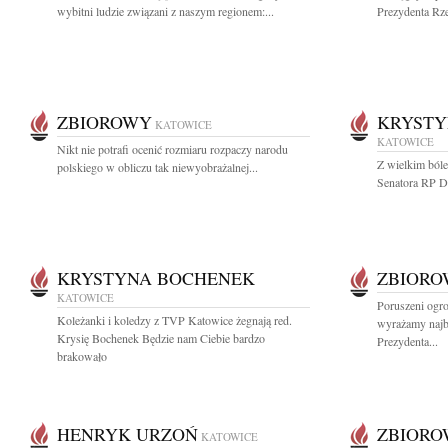
wybitni ludzie związani z naszym regionem:...
Prezydenta Rze
ZBIOROWY
KRYSTY
KATOWICE
KATOWICE
Nikt nie potrafi ocenić rozmiaru rozpaczy narodu
Z wielkim ból
polskiego w obliczu tak niewyobrażalnej...
Senatora RP Dzi
KRYSTYNA BOCHENEK
ZBIOR
KATOWICE
Poruszeni ogr
Koleżanki i koledzy z TVP Katowice żegnają red.
wyrażamy najb
Krysię Bochenek Będzie nam Ciebie bardzo
Prezydenta...
brakowało
HENRYK URZOŃ
ZBIOR
KATOWICE