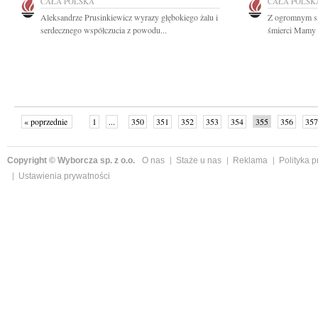
CAŁA POLSKA
CAŁA POLSK
Aleksandrze Prusinkiewicz wyrazy głębokiego żalu i
Z ogromnym s
serdecznego współczucia z powodu...
śmierci Mamy n
« poprzednie
1
...
350
351
352
353
354
355
356
357
następne »
Copyright © Wyborcza sp. z o.o.
O nas
Staże u nas
Reklama
Polityka 
Ustawienia prywatności