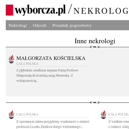
Nekrologi
Odeszli
Poradnik pogrzebowy
Inne nekrologi
MAŁGORZATA KOŚCIELSKA
CAŁA POLSKA
Z głębokim smutkiem żegnam Panią Profesor
Małgorzatę Kościelską moją Mentorkę. Z
wdzięcznością...
CAŁA POLSKA
CAŁA POLSK
Z ogromnym żalem przyjęliśmy wiadomość o śmierci
Z wielkim smu
profesora Leszka Zienkowskiego wieloletniego...
o śmierci Alin