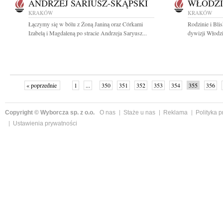
ANDRZEJ SARIUSZ-SKĄPSKI
WŁODZI
KRAKÓW
KRAKÓW
Łączymy się w bólu z Żoną Janiną oraz Córkami
Rodzinie i Bli
Izabelą i Magdaleną po stracie Andrzeja Saryusz...
dywizji Włodzi
« poprzednie
1
...
350
351
352
353
354
355
356
następne »
Copyright © Wyborcza sp. z o.o.
O nas
Staże u nas
Reklama
Polityka 
Ustawienia prywatności