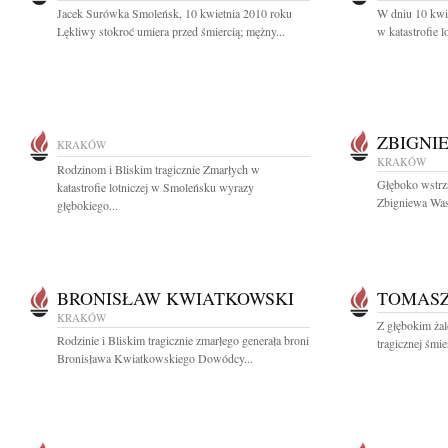
Jacek Surówka Smoleńsk, 10 kwietnia 2010 roku
W dniu 10 kwie
Lękliwy stokroć umiera przed śmiercią; mężny...
w katastrofie l
ZBIGNI
KRAKÓW
KRAKÓW
Rodzinom i Bliskim tragicznie Zmarłych w
Głęboko wstrz
katastrofie lotniczej w Smoleńsku wyrazy
Zbigniewa Was
głębokiego...
BRONISŁAW KWIATKOWSKI
TOMASZ
KRAKÓW
Z głębokim ża
Rodzinie i Bliskim tragicznie zmarłego generała broni
tragicznej śmi
Bronisława Kwiatkowskiego Dowódcy...