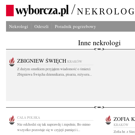
Nekrologi
Odeszli
Poradnik pogrzebowy
Inne nekrologi
ZBIGNIEW ŚWIĘCH
KRAKÓW
Z dużym smutkiem przyjąłem wiadomość o śmierci
Zbigniewa Święcha dziennikarza, pisarza, reżysera...
CAŁA POLSKA
ZOFIA 
Nie odchodzi się tak naprawdę i zupełnie, Bo mimo
KRAKÓW
wszystko pozostaje się w czyjejś pamięci i...
Zofia hr. z Si