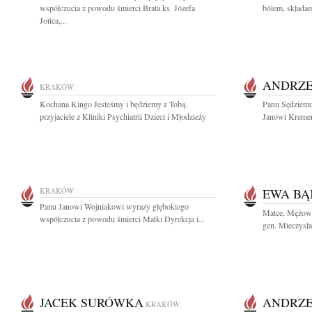
współczucia z powodu śmierci Brata ks. Józefa
bólem, składam
Jońca,...
ANDRZE
KRAKÓW
Kochana Kingo Jesteśmy i będziemy z Tobą.
Panu Sędziem
przyjaciele z Kliniki Psychiatrii Dzieci i Młodzieży
Janowi Kremer
KRAKÓW
EWA B
Panu Janowi Wojniakowi wyrazy głębokiego
Matce, Mężow
współczucia z powodu śmierci Matki Dyrekcja i...
gen. Mieczysł
JACEK SURÓWKA
ANDRZE
KRAKÓW