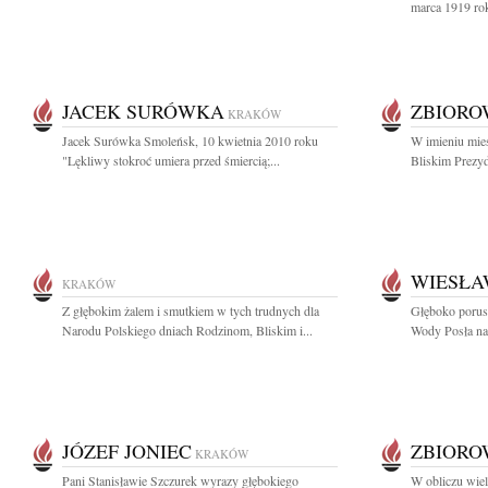
marca 1919 rok
JACEK SURÓWKA
ZBIOR
KRAKÓW
Jacek Surówka Smoleńsk, 10 kwietnia 2010 roku
W imieniu mie
"Lękliwy stokroć umiera przed śmiercią;...
Bliskim Prezyd
WIESŁA
KRAKÓW
Z głębokim żalem i smutkiem w tych trudnych dla
Głęboko porusz
Narodu Polskiego dniach Rodzinom, Bliskim i...
Wody Posła na
JÓZEF JONIEC
ZBIOR
KRAKÓW
Pani Stanisławie Szczurek wyrazy głębokiego
W obliczu wielk