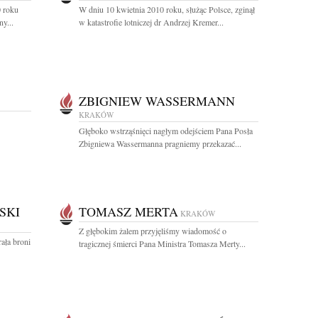
 roku
W dniu 10 kwietnia 2010 roku, służąc Polsce, zginął
y...
w katastrofie lotniczej dr Andrzej Kremer...
ZBIGNIEW WASSERMANN
KRAKÓW
Głęboko wstrząśnięci nagłym odejściem Pana Posła
Zbigniewa Wassermanna pragniemy przekazać...
SKI
TOMASZ MERTA
KRAKÓW
Z głębokim żalem przyjęliśmy wiadomość o
rała broni
tragicznej śmierci Pana Ministra Tomasza Merty...