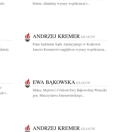
efa
bólem, składamy wyrazy współczucia i...
ANDRZEJ KREMER
KRAKÓW
.
Panu Sędziemu Sądu Apelacyjnego w Krakowie
odzieży
Janowi Kremerowi najgłębsze wyrazy współczucia...
EWA BĄKOWSKA
KRAKÓW
o
Matce, Mężowi i Córkom Ewy Bąkowskiej Wnuczki
a i...
gen. Mieczysława Smorawińskiego...
ANDRZEJ KREMER
KRAKÓW