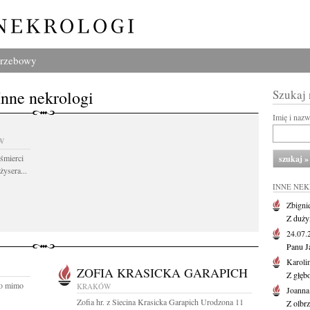
grzebowy
Inne nekrologi
Szukaj
Imię i naz
W
śmierci
żysera...
INNE NE
Zbigni
Z duży
24.07
Panu J
Karoli
ZOFIA KRASICKA GARAPICH
Z głęb
Bo mimo
KRAKÓW
Joanna
Zofia hr. z Siecina Krasicka Garapich Urodzona 11
Z olbr