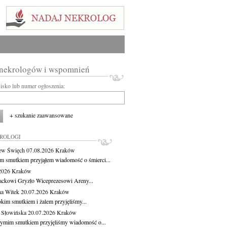
 nekrologów i wspomnień
wisko lub numer ogłoszenia:
+ szukanie zaawansowane
KROLOGI
ew Święch
07.08.2026
Kraków
m smutkiem przyjąłem wiadomość o śmierci...
.2026
Kraków
ackowi Gryzło Wiceprezesowi Areny...
na Witek
20.07.2026
Kraków
okim smutkiem i żalem przyjęliśmy...
 Słowińska
20.07.2026
Kraków
zymim smutkiem przyjęliśmy wiadomość o...