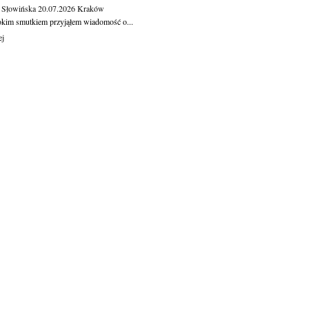
 Słowińska
20.07.2026
Kraków
okim smutkiem przyjąłem wiadomość o...
ej