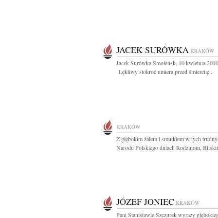
JACEK SURÓWKA
KRAKÓW
Jacek Surówka Smoleńsk, 10 kwietnia 2010
"Lękliwy stokroć umiera przed śmiercią;...
KRAKÓW
Z głębokim żalem i smutkiem w tych trudny
Narodu Polskiego dniach Rodzinom, Bliskim
JÓZEF JONIEC
KRAKÓW
Pani Stanisławie Szczurek wyrazy głębokie