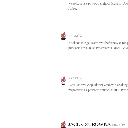
współczucia z powodu śmierci Brata ks. Józ
Jońca,...
KRAKÓW
Kochana Kingo Jesteśmy i będziemy z Tobą
przyjaciele z Kliniki Psychiatrii Dzieci i Mł
KRAKÓW
Panu Janowi Wojniakowi wyrazy głębokieg
współczucia z powodu śmierci Matki Dyrekcj
JACEK SURÓWKA
KRAKÓW