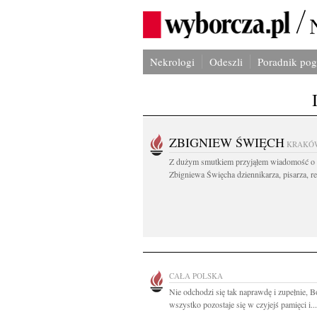
Nekrologi
Odeszli
Poradnik po
ZBIGNIEW ŚWIĘCH
KRAKÓ
Z dużym smutkiem przyjąłem wiadomość o 
Zbigniewa Święcha dziennikarza, pisarza, re
CAŁA POLSKA
Nie odchodzi się tak naprawdę i zupełnie, 
wszystko pozostaje się w czyjejś pamięci i...