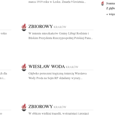
marca 1919 roku w Lesku. Zmarła 9 kwietnia...
Joanna
Z głęb
+ więc
ZBIOROWY
KRAKÓW
 roku
W imieniu mieszkańców Gminy Libiąż Rodzinie i
Bliskim Prezydenta Rzeczypospolitej Polskiej Pana...
WIESŁAW WODA
KRAKÓW
ch dla
Głęboko poruszeni tragiczną śmiercią Wiesława
 i...
Wody Posła na Sejm RP składamy wyrazy...
ZBIOROWY
KRAKÓW
go
W obliczu wielkiej tragedii, wstrząśnięci i przejęci