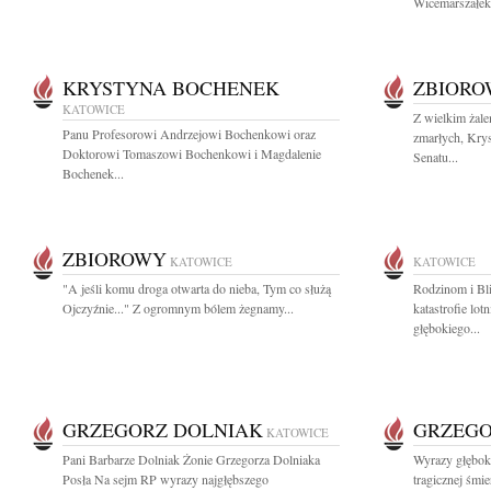
Wicemarszałek.
KRYSTYNA BOCHENEK
ZBIOR
KATOWICE
Z wielkim żale
Panu Profesorowi Andrzejowi Bochenkowi oraz
zmarłych, Kry
Doktorowi Tomaszowi Bochenkowi i Magdalenie
Senatu...
Bochenek...
ZBIOROWY
KATOWICE
KATOWICE
"A jeśli komu droga otwarta do nieba, Tym co służą
Rodzinom i Bl
Ojczyźnie..." Z ogromnym bólem żegnamy...
katastrofie lo
głębokiego...
GRZEGORZ DOLNIAK
GRZEGO
KATOWICE
Pani Barbarze Dolniak Żonie Grzegorza Dolniaka
Wyrazy głębok
Posła Na sejm RP wyrazy najgłębszego
tragicznej śmi