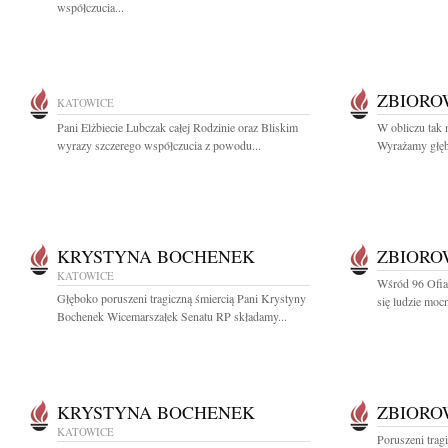
współczucia...
ZBIOR
KATOWICE
Pani Elżbiecie Lubczak całej Rodzinie oraz Bliskim
W obliczu tak 
wyrazy szczerego współczucia z powodu...
Wyrażamy głębo
KRYSTYNA BOCHENEK
ZBIOR
KATOWICE
Wśród 96 Ofiar
Głęboko poruszeni tragiczną śmiercią Pani Krystyny
się ludzie mocn
Bochenek Wicemarszałek Senatu RP składamy...
KRYSTYNA BOCHENEK
ZBIOR
KATOWICE
Poruszeni trag