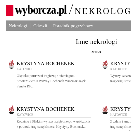
Nekrologi
Odeszli
Poradnik pogrzebowy
Inne nekrologi
KRYSTYNA BOCHENEK
KRYSTY
KATOWICE
KATOWICE
Głęboko poruszeni tragiczną śmiercią pod
Wyrazy szczer
Smoleńskiem Krystyny Bochenek Wicemarszałek
tragicznej śmi
Senatu RP...
KRYSTYNA BOCHENEK
KRYSTY
KATOWICE
KATOWICE
Rodzinie i Bliskim wyrazy najgłębszego współczucia
Z żalem i smu
z powodu tragicznej śmierci Krystyny Bochenek...
tragicznej śmi