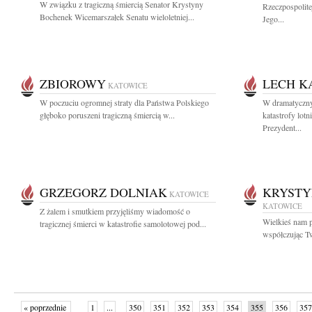
W związku z tragiczną śmiercią Senator Krystyny
Rzeczpospolite
Bochenek Wicemarszałek Senatu wieloletniej...
Jego...
ZBIOROWY
LECH K
KATOWICE
W poczuciu ogromnej straty dla Państwa Polskiego
W dramatycznyc
głęboko poruszeni tragiczną śmiercią w...
katastrofy lot
Prezydent...
GRZEGORZ DOLNIAK
KRYSTY
KATOWICE
KATOWICE
Z żalem i smutkiem przyjęliśmy wiadomość o
Wielkieś nam p
tragicznej śmierci w katastrofie samolotowej pod...
współczując T
« poprzednie
1
...
350
351
352
353
354
355
356
357