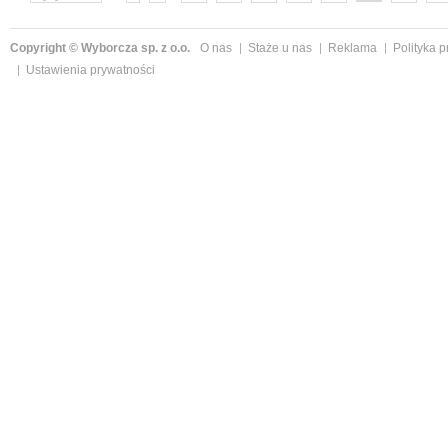
następne »
Copyright © Wyborcza sp. z o.o.
O nas
Staże u nas
Reklama
Polityka 
Ustawienia prywatności