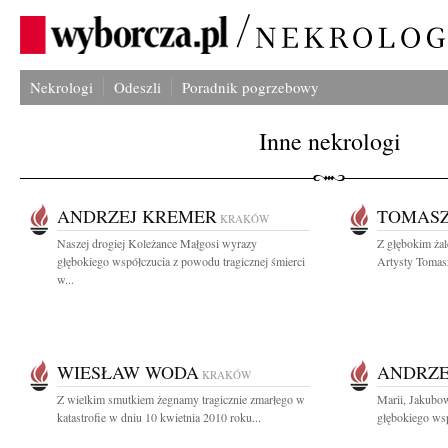
Nekrologi
Odeszli
Poradnik pogrzebowy
Inne nekrologi
ANDRZEJ KREMER
TOMASZ
KRAKÓW
Naszej drogiej Koleżance Małgosi wyrazy
Z głębokim ża
głębokiego współczucia z powodu tragicznej śmierci
Artysty Tomasz
w...
WIESŁAW WODA
ANDRZE
KRAKÓW
Z wielkim smutkiem żegnamy tragicznie zmarłego w
Marii, Jakubo
katastrofie w dniu 10 kwietnia 2010 roku...
głębokiego wsp