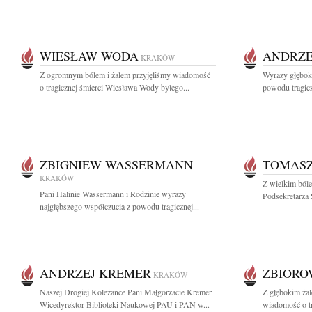
WIESŁAW WODA
ANDRZE
KRAKÓW
Z ogromnym bólem i żalem przyjęliśmy wiadomość
Wyrazy głęboki
o tragicznej śmierci Wiesława Wody byłego...
powodu tragicz
ZBIGNIEW WASSERMANN
TOMASZ
KRAKÓW
Z wielkim ból
Pani Halinie Wassermann i Rodzinie wyrazy
Podsekretarza
najgłębszego współczucia z powodu tragicznej...
ANDRZEJ KREMER
ZBIOR
KRAKÓW
Naszej Drogiej Koleżance Pani Małgorzacie Kremer
Z głębokim żal
Wicedyrektor Biblioteki Naukowej PAU i PAN w...
wiadomość o tr