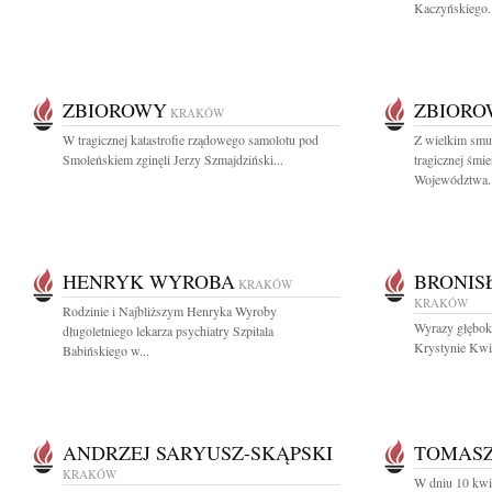
Kaczyńskiego..
ZBIOROWY
ZBIOR
KRAKÓW
W tragicznej katastrofie rządowego samolotu pod
Z wielkim smu
Smoleńskiem zginęli Jerzy Szmajdziński...
tragicznej śmi
Województwa..
HENRYK WYROBA
BRONIS
KRAKÓW
KRAKÓW
Rodzinie i Najbliższym Henryka Wyroby
Wyrazy głęboki
długoletniego lekarza psychiatry Szpitala
Krystynie Kwia
Babińskiego w...
ANDRZEJ SARYUSZ-SKĄPSKI
TOMASZ
KRAKÓW
W dniu 10 kwie