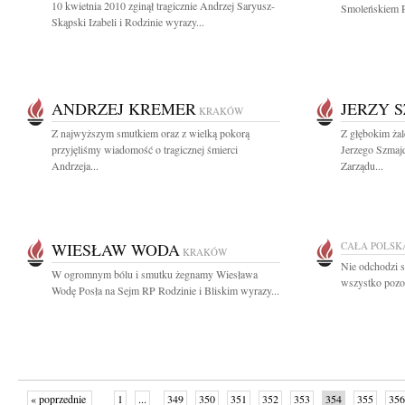
10 kwietnia 2010 zginął tragicznie Andrzej Saryusz-
Smoleńskiem P
Skąpski Izabeli i Rodzinie wyrazy...
ANDRZEJ KREMER
JERZY 
KRAKÓW
Z najwyższym smutkiem oraz z wielką pokorą
Z głębokim żal
przyjęliśmy wiadomość o tragicznej śmierci
Jerzego Szmaj
Andrzeja...
Zarządu...
WIESŁAW WODA
CAŁA POLSK
KRAKÓW
Nie odchodzi s
W ogromnym bólu i smutku żegnamy Wiesława
wszystko pozost
Wodę Posła na Sejm RP Rodzinie i Bliskim wyrazy...
« poprzednie
1
...
349
350
351
352
353
354
355
356