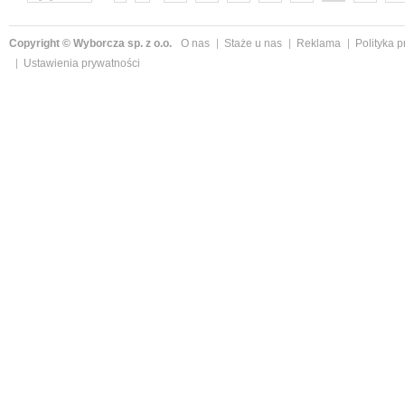
następne »
Copyright © Wyborcza sp. z o.o.
O nas
Staże u nas
Reklama
Polityka 
Ustawienia prywatności