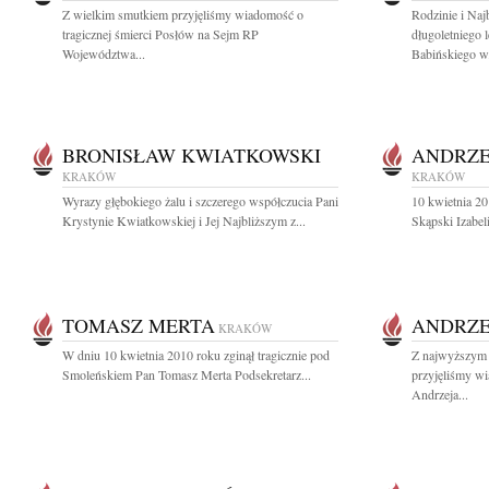
Z wielkim smutkiem przyjęliśmy wiadomość o
Rodzinie i Na
tragicznej śmierci Posłów na Sejm RP
długoletniego l
Województwa...
Babińskiego w.
BRONISŁAW KWIATKOWSKI
ANDRZE
KRAKÓW
KRAKÓW
Wyrazy głębokiego żalu i szczerego współczucia Pani
10 kwietnia 20
Krystynie Kwiatkowskiej i Jej Najbliższym z...
Skąpski Izabeli
TOMASZ MERTA
ANDRZE
KRAKÓW
W dniu 10 kwietnia 2010 roku zginął tragicznie pod
Z najwyższym 
Smoleńskiem Pan Tomasz Merta Podsekretarz...
przyjęliśmy wi
Andrzeja...