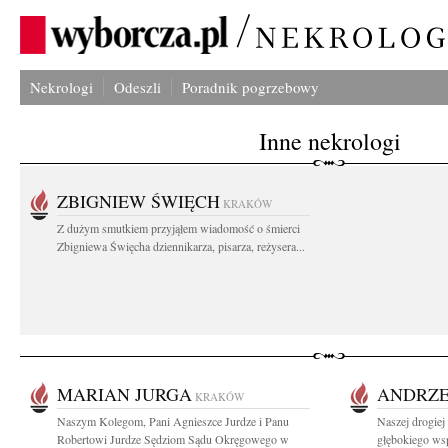
Nekrologi
Odeszli
Poradnik pogrzebowy
Inne nekrologi
ZBIGNIEW ŚWIĘCH
KRAKÓW
Z dużym smutkiem przyjąłem wiadomość o śmierci
Zbigniewa Święcha dziennikarza, pisarza, reżysera...
MARIAN JURGA
ANDRZE
KRAKÓW
Naszym Kolegom, Pani Agnieszce Jurdze i Panu
Naszej drogie
Robertowi Jurdze Sędziom Sądu Okręgowego w
głębokiego wsp