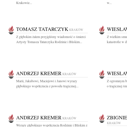
Krakowie...
w...
TOMASZ TATARCZYK
WIESŁA
KRAKÓW
Z głębokim żalem przyjęliśmy wiadomość o śmierci
Z wielkim smu
Artysty Tomasza Tatarczyka Rodzinie i Bliskim...
katastrofie w 
ANDRZEJ KREMER
WIESŁA
KRAKÓW
Marii, Jakubowi, Maciejowi i Janowi wyrazy
Z ogromnym bó
głębokiego współczucia z powodu tragicznej...
o tragicznej ś
ANDRZEJ KREMER
ZBIGNI
KRAKÓW
KRAKÓW
Wyrazy głębokiego współczucia Rodzinie i Bliskim z