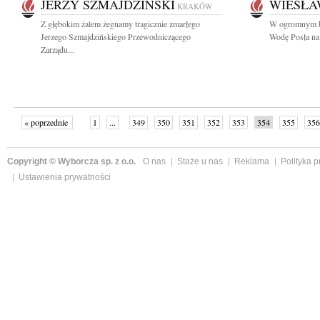
JERZY SZMAJDZIŃSKI
WIESŁA
KRAKÓW
Z głębokim żalem żegnamy tragicznie zmarłego
W ogromnym b
Jerzego Szmajdzińskiego Przewodniczącego
Wodę Posła na 
Zarządu...
« poprzednie
1
...
349
350
351
352
353
354
355
356
następne »
Copyright © Wyborcza sp. z o.o.
O nas
Staże u nas
Reklama
Polityka 
Ustawienia prywatności