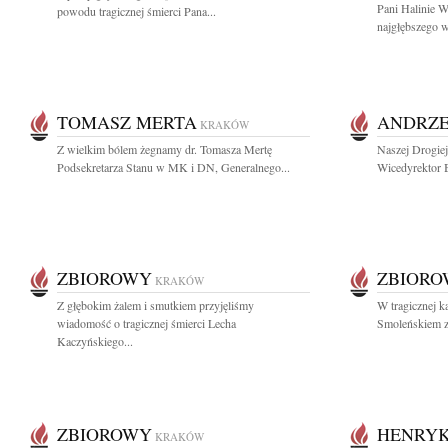
Pani Halinie 
powodu tragicznej śmierci Pana...
najgłębszego w
TOMASZ MERTA
ANDRZE
KRAKÓW
Z wielkim bólem żegnamy dr. Tomasza Mertę
Naszej Drogie
Podsekretarza Stanu w MK i DN, Generalnego...
Wicedyrektor 
ZBIOROWY
ZBIOR
KRAKÓW
Z głębokim żalem i smutkiem przyjęliśmy
W tragicznej k
wiadomość o tragicznej śmierci Lecha
Smoleńskiem zg
Kaczyńskiego...
ZBIOROWY
HENRY
KRAKÓW