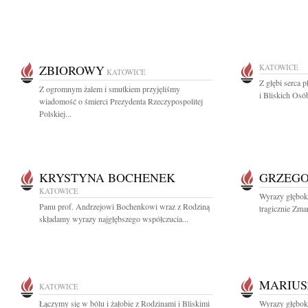
ZBIOROWY
KATOWICE
KATOWICE
Z głębi serca 
Z ogromnym żalem i smutkiem przyjęliśmy
i Bliskich Osób
wiadomość o śmierci Prezydenta Rzeczypospolitej
Polskiej...
KRYSTYNA BOCHENEK
GRZEGO
KATOWICE
Wyrazy głęboki
Panu prof. Andrzejowi Bochenkowi wraz z Rodziną
tragicznie Zma
składamy wyrazy najgłębszego współczucia...
MARIUS
KATOWICE
Łączymy się w bólu i żałobie z Rodzinami i Bliskimi
Wyrazy głęboki