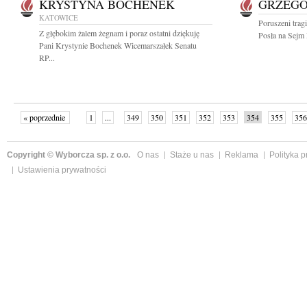
KRYSTYNA BOCHENEK
GRZEGO
KATOWICE
Poruszeni trag
Z głębokim żalem żegnam i poraz ostatni dziękuję
Posła na Sejm
Pani Krystynie Bochenek Wicemarszałek Senatu
RP...
« poprzednie
1
...
349
350
351
352
353
354
355
356
następne »
Copyright © Wyborcza sp. z o.o.
O nas
Staże u nas
Reklama
Polityka 
Ustawienia prywatności