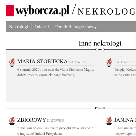
Nekrologi
Odeszli
Poradnik pogrzebowy
Inne nekrologi
MARIA STOBIECKA
KATOWICE
KATOWICE
6 sierpnia 2026 roku odeszła Maria Stobiecka Mądry,
Drogiej Koleż
dobry i piękny człowiek. Maju kochana,...
współczucia z
ZBIOROWY
JANINA
KATOWICE
Z wielkim bólem i smutkiem przyjęliśmy wiadomość
... Nie ma nic 
o tragicznej śmierci Prezydenta...
niepewnego od 