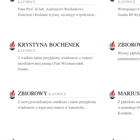
KATOWICE
KATOWICE
Panu Prof. dr hab. Andrzejowi Bochenkowi
Wstrząśnięci t
Dzieciom i Rodzinie wyrazy szczerego współczucia...
Senatu RP Kry
KRYSTYNA BOCHENEK
ZBIOR
KATOWICE
Wyrazy głębok
Z wielkim żalem przyjęliśmy wiadomość o śmierci
parlamentarzyst
nieodżałowanej pamięci Pani Wicemarszałek
Senatu...
ZBIOROWY
MARIUS
KATOWICE
Z niewypowiedzianym smutkiem i żalem przyjęliśmy
Z głębokim sm
wiadomość o tragicznej śmierci w katastrofie...
wspaniałego D
Komitetu...