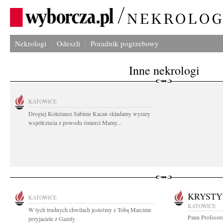
Nekrologi
Odeszli
Poradnik pogrzebowy
Inne nekrologi
KATOWICE
Drogiej Koleżance Sabinie Kacan składamy wyrazy
współczucia z powodu śmierci Mamy...
KRYSTY
KATOWICE
KATOWICE
W tych trudnych chwilach jesteśmy z Tobą Marcinie
Panu Profesor
przyjaciele z Gazety