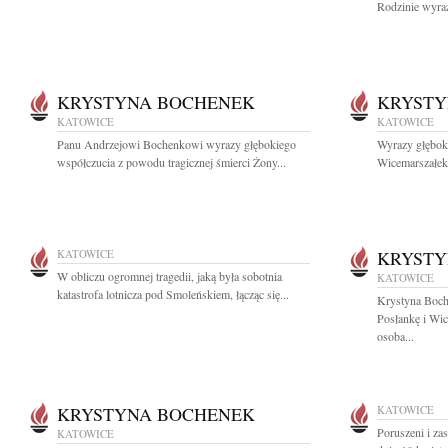
Rodzinie wyraz
KRYSTYNA BOCHENEK
KRYSTY
KATOWICE
KATOWICE
Panu Andrzejowi Bochenkowi wyrazy głębokiego
Wyrazy głęboki
współczucia z powodu tragicznej śmierci Żony...
Wicemarszałek 
KATOWICE
KRYSTY
W obliczu ogromnej tragedii, jaką była sobotnia
KATOWICE
katastrofa lotnicza pod Smoleńskiem, łącząc się...
Krystyna Boch
Posłankę i Wi
osoba...
KRYSTYNA BOCHENEK
KATOWICE
Poruszeni i za
KATOWICE