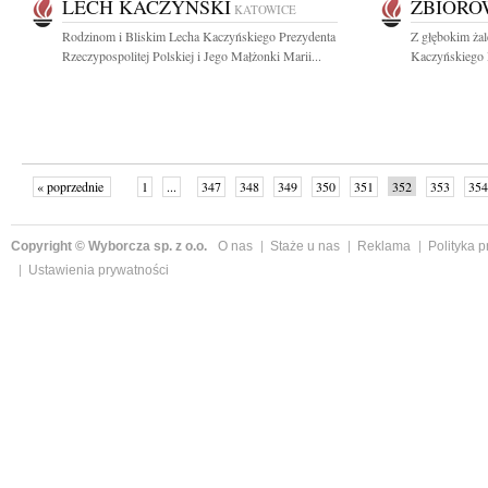
LECH KACZYŃSKI
ZBIOR
KATOWICE
Rodzinom i Bliskim Lecha Kaczyńskiego Prezydenta
Z głębokim ża
Rzeczypospolitej Polskiej i Jego Małżonki Marii...
Kaczyńskiego P
« poprzednie
1
...
347
348
349
350
351
352
353
354
następne »
Copyright © Wyborcza sp. z o.o.
O nas
Staże u nas
Reklama
Polityka 
Ustawienia prywatności