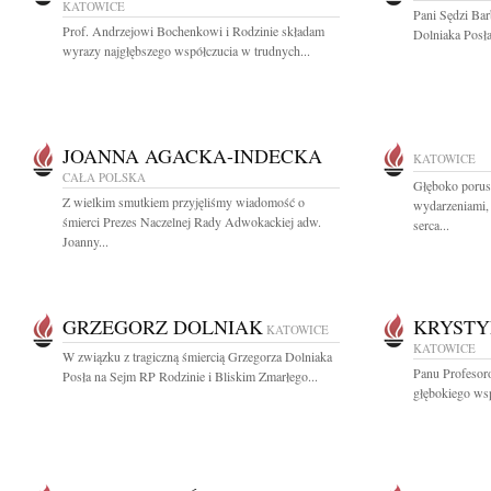
KATOWICE
Pani Sędzi Bar
Prof. Andrzejowi Bochenkowi i Rodzinie składam
Dolniaka Posła
wyrazy najgłębszego współczucia w trudnych...
JOANNA AGACKA-INDECKA
KATOWICE
CAŁA POLSKA
Głęboko porusz
Z wielkim smutkiem przyjęliśmy wiadomość o
wydarzeniami, 
śmierci Prezes Naczelnej Rady Adwokackiej adw.
serca...
Joanny...
GRZEGORZ DOLNIAK
KRYSTY
KATOWICE
KATOWICE
W związku z tragiczną śmiercią Grzegorza Dolniaka
Panu Profeso
Posła na Sejm RP Rodzinie i Bliskim Zmarłego...
głębokiego wsp