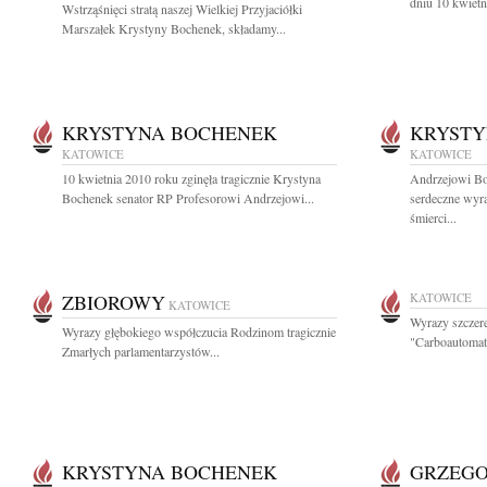
dniu 10 kwietn
Wstrząśnięci stratą naszej Wielkiej Przyjaciółki
Marszałek Krystyny Bochenek, składamy...
KRYSTYNA BOCHENEK
KRYSTY
KATOWICE
KATOWICE
10 kwietnia 2010 roku zginęła tragicznie Krystyna
Andrzejowi B
Bochenek senator RP Profesorowi Andrzejowi...
serdeczne wyra
śmierci...
ZBIOROWY
KATOWICE
KATOWICE
Wyrazy szczer
Wyrazy głębokiego współczucia Rodzinom tragicznie
"Carboautomat
Zmarłych parlamentarzystów...
KRYSTYNA BOCHENEK
GRZEGO