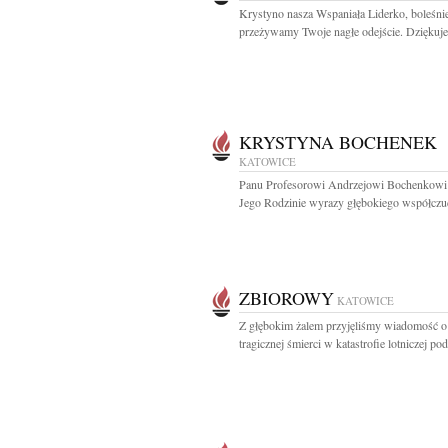
Krystyno nasza Wspaniała Liderko, boleśni
przeżywamy Twoje nagłe odejście. Dziękuje
KRYSTYNA BOCHENEK
KATOWICE
Panu Profesorowi Andrzejowi Bochenkowi
Jego Rodzinie wyrazy głębokiego współczuci
ZBIOROWY
KATOWICE
Z głębokim żalem przyjęliśmy wiadomość o
tragicznej śmierci w katastrofie lotniczej pod