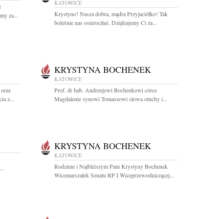
KATOWICE
e
Krystyno! Nasza dobra, mądra Przyjaciółko! Tak
my za...
boleśnie nas osierociłaś. Dziękujemy Ci za...
KRYSTYNA BOCHENEK
KATOWICE
 oraz
Prof. dr hab. Andrzejowi Bochenkowi córce
a z...
Magdalenie synowi Tomaszowi słowa otuchy i...
KRYSTYNA BOCHENEK
KATOWICE
Rodzinie i Najbliższym Pani Krystyny Bochenek
...
Wicemarszałek Senatu RP I Wiceprzewodniczącej...