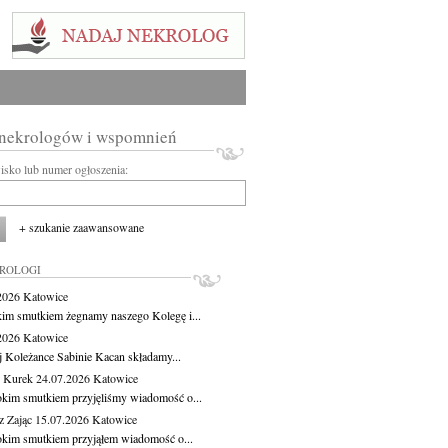
 nekrologów i wspomnień
wisko lub numer ogłoszenia:
+ szukanie zaawansowane
KROLOGI
.2026
Katowice
kim smutkiem żegnamy naszego Kolegę i...
.2026
Katowice
j Koleżance Sabinie Kacan składamy...
 Kurek
24.07.2026
Katowice
okim smutkiem przyjęliśmy wiadomość o...
z Zając
15.07.2026
Katowice
okim smutkiem przyjąłem wiadomość o...