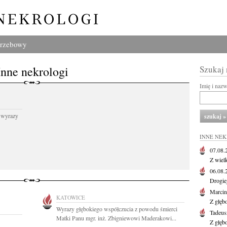
grzebowy
Inne nekrologi
Szukaj
Imię i naz
 wyrazy
INNE NE
07.08
Z wiel
06.08
Drogie
Marcin
KATOWICE
Z głęb
Wyrazy głębokiego współczucia z powodu śmierci
Tadeus
Matki Panu mgr. inż. Zbigniewowi Maderakowi...
Z głęb