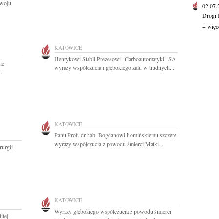
zwoju
02.07
Drogi 
+ więc
KATOWICE
Henrykowi Stabli Prezesowi "Carboautomatyki" SA
ie
wyrazy współczucia i głębokiego żalu w trudnych...
..
KATOWICE
Panu Prof. dr hab. Bogdanowi Łomińskiemu szczere
wyrazy współczucia z powodu śmierci Matki...
rurgii
KATOWICE
Wyrazy głębokiego współczucia z powodu śmierci
itej