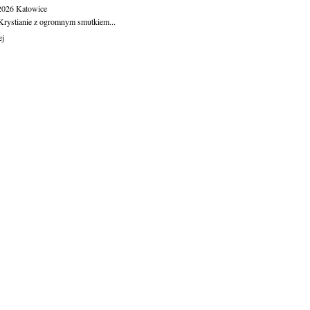
.2026
Katowice
Krystianie z ogromnym smutkiem...
ej