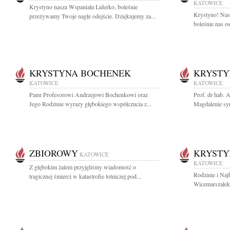
KATOWICE
Krystyno nasza Wspaniała Liderko, boleśnie
Krystyno! Nasz
przeżywamy Twoje nagłe odejście. Dziękujemy za...
boleśnie nas os
KRYSTYNA BOCHENEK
KRYSTY
KATOWICE
KATOWICE
Panu Profesorowi Andrzejowi Bochenkowi oraz
Prof. dr hab.
Jego Rodzinie wyrazy głębokiego współczucia z...
Magdalenie sy
ZBIOROWY
KRYSTY
KATOWICE
KATOWICE
Z głębokim żalem przyjęliśmy wiadomość o
Rodzinie i Na
tragicznej śmierci w katastrofie lotniczej pod...
Wicemarszałek