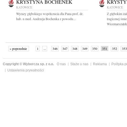
KRYSTYNA BOCHENEK
KRYSTY
KATOWICE
KATOWICE
Wyrazy głębokiego współczucia dla Pana prof. dr.
Z głębokim ża
hab. n med. Andrzeja Bochenka z powodu...
tragicznej śmi
Wicemarszałek.
« poprzednie
1
...
346
347
348
349
350
351
352
353
następne »
Copyright © Wyborcza sp. z o.o.
O nas
Staże u nas
Reklama
Polityka 
Ustawienia prywatności