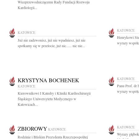
Wiceprzewodniczącemu Rady Fundacji Rozwoju
Kardiologii...
KATOWICE
KATOWICE
Henrykowi Sta
Już nie zadzwonisz, już nie wpadniesz, już nie
wyrazy współcz
spotkamy się w przelocie, już nic...... nic nie...
KRYSTYNA BOCHENEK
KATOWICE
Panu Prof. dr
KATOWICE
wyrazy współcz
Kierownikowi I Katedry i Kliniki Kardiochirurgii
Śląskiego Uniwersytetu Medycznego w
Katowicach...
ZBIOROWY
KATOWICE
KATOWICE
Wyrazy głębok
Rodzinie i Bliskim Prezydenta Rzeczypospolitej