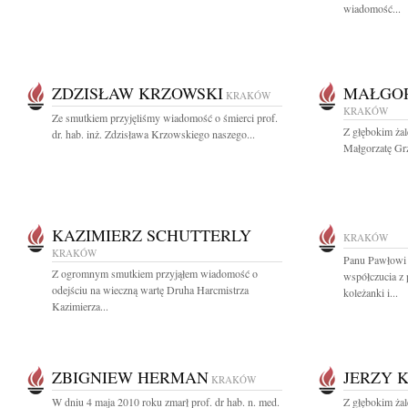
wiadomość...
ZDZISŁAW KRZOWSKI
MAŁGO
KRAKÓW
KRAKÓW
Ze smutkiem przyjęliśmy wiadomość o śmierci prof.
Z głębokim ża
dr. hab. inż. Zdzisława Krzowskiego naszego...
Małgorzatę Grz
KAZIMIERZ SCHUTTERLY
KRAKÓW
KRAKÓW
Panu Pawłowi 
Z ogromnym smutkiem przyjąłem wiadomość o
współczucia z 
odejściu na wieczną wartę Druha Harcmistrza
koleżanki i...
Kazimierza...
ZBIGNIEW HERMAN
JERZY 
KRAKÓW
W dniu 4 maja 2010 roku zmarł prof. dr hab. n. med.
Z głębokim ża