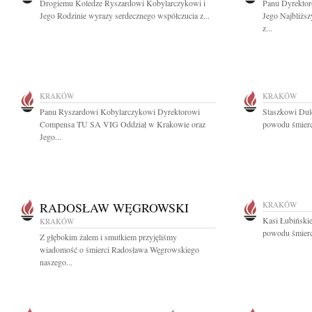
Drogiemu Koledze Ryszardowi Kobylarczykowi i
Panu Dyrektor
Jego Rodzinie wyrazy serdecznego współczucia z...
Jego Najbliżs
z...
KRAKÓW
KRAKÓW
Panu Ryszardowi Kobylarczykowi Dyrektorowi
Staszkowi Dul
Compensa TU SA VIG Oddział w Krakowie oraz
powodu śmierci
Jego...
RADOSŁAW WĘGROWSKI
KRAKÓW
Kasi Łubińskie
KRAKÓW
powodu śmierci
Z głębokim żalem i smutkiem przyjęliśmy
wiadomość o śmierci Radosława Węgrowskiego
naszego...