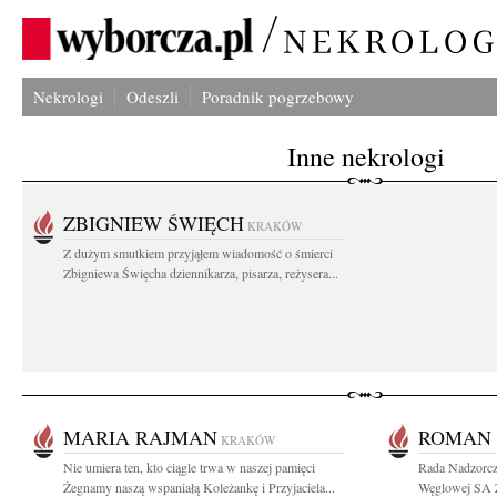
Nekrologi
Odeszli
Poradnik pogrzebowy
Inne nekrologi
ZBIGNIEW ŚWIĘCH
KRAKÓW
Z dużym smutkiem przyjąłem wiadomość o śmierci
Zbigniewa Święcha dziennikarza, pisarza, reżysera...
MARIA RAJMAN
ROMAN 
KRAKÓW
Nie umiera ten, kto ciągle trwa w naszej pamięci
Rada Nadzorcza
Żegnamy naszą wspaniałą Koleżankę i Przyjaciela...
Węglowej SA 