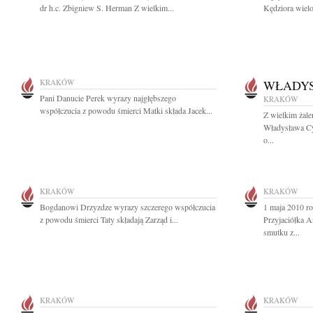
dr h.c. Zbigniew S. Herman Z wielkim...
Kędziora wielo
KRAKÓW
WŁADYS
Pani Danucie Perek wyrazy najgłębszego
KRAKÓW
współczucia z powodu śmierci Matki składa Jacek...
Z wielkim żal
Władysława Cy
o...
KRAKÓW
KRAKÓW
Bogdanowi Drzyzdze wyrazy szczerego współczucia
1 maja 2010 ro
z powodu śmierci Taty składają Zarząd i...
Przyjaciółka 
smutku z...
KRAKÓW
KRAKÓW