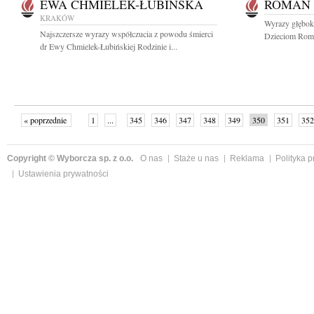
EWA CHMIELEK-ŁUBIŃSKA
ROMAN 
KRAKÓW
Wyrazy głęboki
Najszczersze wyrazy współczucia z powodu śmierci
Dzieciom Roma
dr Ewy Chmielek-Łubińskiej Rodzinie i...
« poprzednie
1
...
345
346
347
348
349
350
351
352
następne »
Copyright © Wyborcza sp. z o.o.
O nas
Staże u nas
Reklama
Polityka 
Ustawienia prywatności