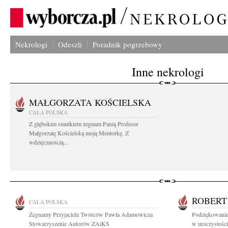
Nekrologi
Odeszli
Poradnik pogrzebowy
Inne nekrologi
MAŁGORZATA KOŚCIELSKA
CAŁA POLSKA
Z głębokim smutkiem żegnam Panią Profesor
Małgorzatę Kościelską moją Mentorkę. Z
wdzięcznością...
ROBERT
CAŁA POLSKA
Żegnamy Przyjaciela Twórców Pawła Adamowicza
Podziękowanie 
Stowarzyszenie Autorów ZAiKS
w uroczystości