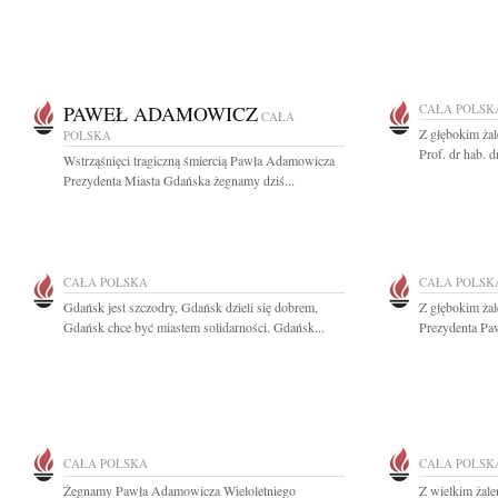
PAWEŁ ADAMOWICZ
CAŁA POLSK
CAŁA
Z głębokim ża
POLSKA
Prof. dr hab. d
Wstrząśnięci tragiczną śmiercią Pawła Adamowicza
Prezydenta Miasta Gdańska żegnamy dziś...
CAŁA POLSKA
CAŁA POLSK
Gdańsk jest szczodry, Gdańsk dzieli się dobrem,
Z głębokim ża
Gdańsk chce być miastem solidarności. Gdańsk...
Prezydenta Pa
CAŁA POLSKA
CAŁA POLSK
Żegnamy Pawła Adamowicza Wieloletniego
Z wielkim żale