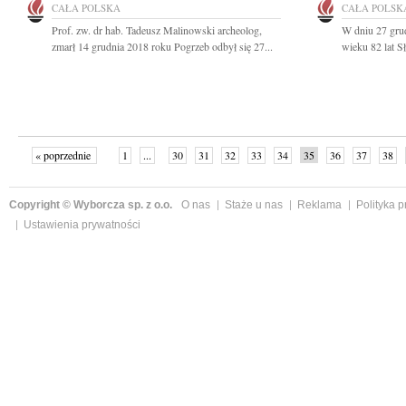
CAŁA POLSKA
CAŁA POLSK
Prof. zw. dr hab. Tadeusz Malinowski archeolog,
W dniu 27 gru
zmarł 14 grudnia 2018 roku Pogrzeb odbył się 27...
wieku 82 lat S
« poprzednie
1
...
30
31
32
33
34
35
36
37
38
»
Copyright © Wyborcza sp. z o.o.
O nas
Staże u nas
Reklama
Polityka 
Ustawienia prywatności