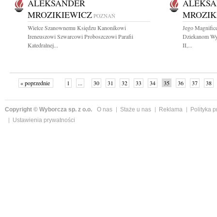
ALEKSANDER
ALEKS
MROZIKIEWICZ
MROZIK
POZNAŃ
Wielce Szanownemu Księdzu Kanonikowi
Jego Magnific
Ireneuszowi Szwarcowi Proboszczowi Parafii
Dziekanom Wyd
Katedralnej...
II,...
« poprzednie
1
...
30
31
32
33
34
35
36
37
38
»
Copyright © Wyborcza sp. z o.o.
O nas
Staże u nas
Reklama
Polityka 
Ustawienia prywatności