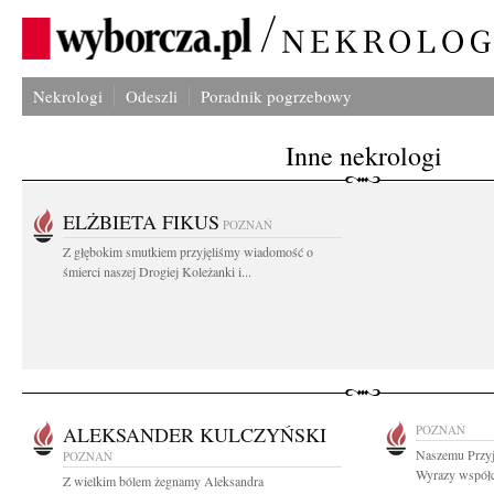
Nekrologi
Odeszli
Poradnik pogrzebowy
Inne nekrologi
ELŻBIETA FIKUS
POZNAŃ
Z głębokim smutkiem przyjęliśmy wiadomość o
śmierci naszej Drogiej Koleżanki i...
ALEKSANDER KULCZYŃSKI
POZNAŃ
Naszemu Przyj
POZNAŃ
Wyrazy współcz
Z wielkim bólem żegnamy Aleksandra