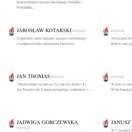
Kulczyńskiego naszego ukochanego Dziadka i
Pradziadka,...
JAROSŁAW KOTARSKI
POZNAŃ
POZNAŃ
Z głębokim żalem żegnamy naszego wieloletniego
30 stycznia 20
współpracownika i przyjaciela Jarosława...
Babcia, mój o
JAN THOMAS
POZNAŃ
POZNAŃ
"Można odejść na zawsze, by stale być blisko" ks.
W dniu 12 sty
Jan Twardowski Z żalem przyjęliśmy wiadomość o...
89 lat Danuta 
JADWIGA GÓRCZEWSKA
JANUSZ
POZNAŃ
W 5. rocznicę 