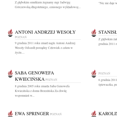
Z głębokim smutkiem żegnamy mgr Jadwigę
"Nic nie daje w
Górczewską długoletniego, cenionego wykładowcę...
ANTONI ANDRZEJ WESOŁY
STANIS
POZNAŃ
Z głębokim ża
9 grudnia 2011 roku zmarł nagle Antoni Andrzej
grudnia 2011 r
Wesoły Odszedł porządny Człowiek z celem w
życiu....
SABA GENOWEFA
POZNAŃ
KWIECIŃSKA
POZNAŃ
6 grudnia 2011
śpiewaczka, pe
8 grudnia 2005 roku zmarła Saba Genowefa
Kwiecińska z domu Brzezińska Za chwilę
wspomnień w...
EWA SPRINGER
KAROLI
POZNAŃ