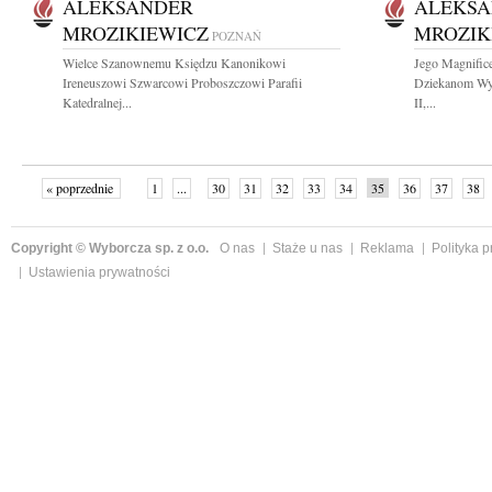
ALEKSANDER
ALEKS
MROZIKIEWICZ
MROZIK
POZNAŃ
Wielce Szanownemu Księdzu Kanonikowi
Jego Magnific
Ireneuszowi Szwarcowi Proboszczowi Parafii
Dziekanom Wyd
Katedralnej...
II,...
« poprzednie
1
...
30
31
32
33
34
35
36
37
38
»
Copyright © Wyborcza sp. z o.o.
O nas
Staże u nas
Reklama
Polityka 
Ustawienia prywatności