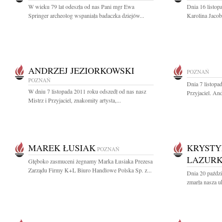
W wieku 79 lat odeszła od nas Pani mgr Ewa
Dnia 16 listop
Springer archeolog wspaniała badaczka dziejów...
Karolina Jacob
ANDRZEJ JEZIORKOWSKI
POZNAŃ
POZNAŃ
Dnia 7 listopa
W dniu 7 listopada 2011 roku odszedł od nas nasz
Przyjaciel. An
Mistrz i Przyjaciel, znakomity artysta,...
MAREK ŁUSIAK
KRYSTY
POZNAŃ
LAZUR
Głęboko zasmuceni żegnamy Marka Łusiaka Prezesa
Zarządu Firmy K+L Biuro Handlowe Polska Sp. z...
Dnia 20 paździ
zmarła nasza u