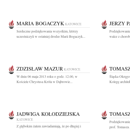
MARIA BOGACZYK
JERZY 
KATOWICE
Serdeczne podziękowania wszystkim, którzy
Podziękowanie
uczestniczyli w ostatniej drodze Marii Bogaczyk...
walce z chorob
ZDZISŁAW MAZUR
TOMASZ
KATOWICE
W dniu 06 maja 2013 roku o godz. 12.00, w
Śląska Okręgo
Kościele Chrystusa Króla w Dąbrowie...
Kolegę archit
JADWIGA KOŁODZIEJSKA
TOMASZ
KATOWICE
Podziękowanie
Z głębokim żalem zawiadamiają, że po długiej i
prof. Tomasza 