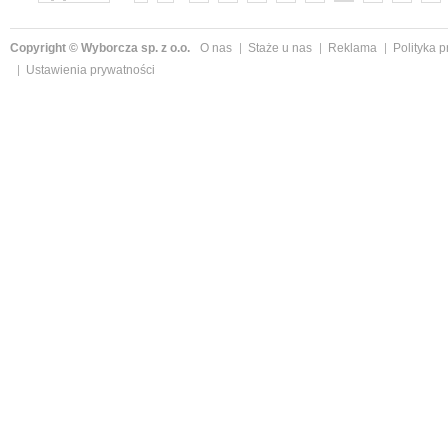
»
Copyright © Wyborcza sp. z o.o.
O nas
Staże u nas
Reklama
Polityka 
Ustawienia prywatności