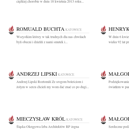
ciężkiej chorobie w dniu 18 kwietnia 2013 roku...
ROMUALD BUCHTA
HENRYK
KATOWICE
Wszystkim którzy w tak trudnych dla nas chwilach
W dniu 6 kwie
byli obecni i dzielili z nami smutek i...
wieku 92 lat p
ANDRZEJ LIPSKI
MAŁGOR
KATOWICE
Andrzej Lipski Roztomili Ze srogom boleściom i
Podziękowanie 
żolym w sercu chcieli my wom dać znać co po dugi...
światłem w pam
MIECZYSŁAW KRÓL
MAŁGOR
KATOWICE
Śląska Okręgowa Izba Architektów RP żegna
Serdeczne podz