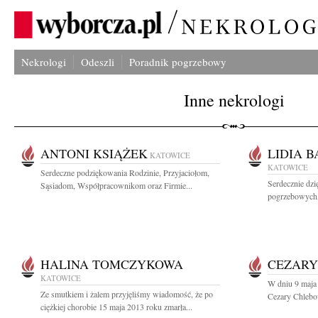
Nekrologi
Odeszli
Poradnik pogrzebowy
Inne nekrologi
ANTONI KSIĄŻEK
LIDIA 
KATOWICE
KATOWICE
Serdeczne podziękowania Rodzinie, Przyjaciołom,
Serdecznie dzi
Sąsiadom, Współpracownikom oraz Firmie...
pogrzebowych, 
HALINA TOMCZYKOWA
CEZARY
KATOWICE
W dniu 9 maja
Ze smutkiem i żalem przyjęliśmy wiadomość, że po
Cezary Chlebo
ciężkiej chorobie 15 maja 2013 roku zmarła...