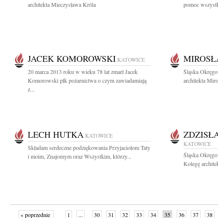
architekta Mieczysława Króla
pomoc wszystki
JACEK KOMOROWSKI
MIROSŁ
KATOWICE
20 marca 2013 roku w wieku 78 lat zmarł Jacek
Śląska Okręgo
Komorowski płk pożarnictwa o czym zawiadamiają
architekta Mir
z...
LECH HUTKA
ZDZISŁ
KATOWICE
KATOWICE
Składam serdeczne podziękowania Przyjaciołom Taty
Śląska Okręgo
i moim, Znajomym oraz Wszystkim, którzy...
Kolegę archite
« poprzednie
1
...
30
31
32
33
34
35
36
37
38