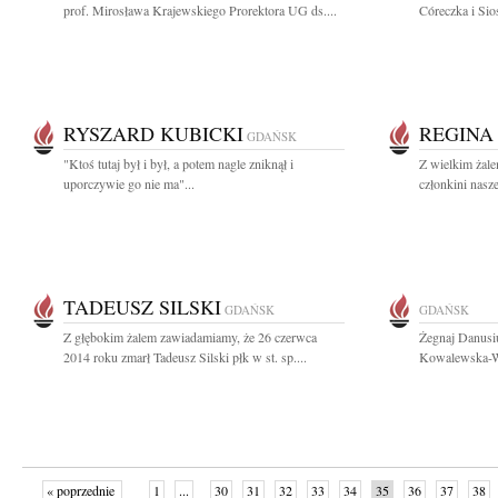
prof. Mirosława Krajewskiego Prorektora UG ds....
Córeczka i Sio
RYSZARD KUBICKI
REGINA 
GDAŃSK
"Ktoś tutaj był i był, a potem nagle zniknął i
Z wielkim żale
uporczywie go nie ma"...
członkini nasz
TADEUSZ SILSKI
GDAŃSK
GDAŃSK
Z głębokim żalem zawiadamiamy, że 26 czerwca
Żegnaj Danusi
2014 roku zmarł Tadeusz Silski płk w st. sp....
Kowalewska-Wo
« poprzednie
1
...
30
31
32
33
34
35
36
37
38