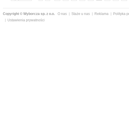
»
Copyright © Wyborcza sp. z o.o.
O nas
Staże u nas
Reklama
Polityka 
Ustawienia prywatności