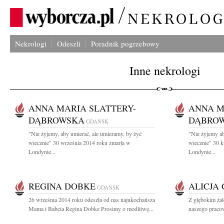
Nekrologi
Odeszli
Poradnik pogrzebowy
Inne nekrologi
ANNA MARIA SLATTERY-
ANNA M
DĄBROWSKA
DĄBRO
GDAŃSK
"Nie żyjemy, aby umierać, ale umieramy, by żyć
"Nie żyjemy ab
wiecznie" 30 września 2014 roku zmarła w
wiecznie" 30 k
Londynie...
Londynie...
REGINA DOBKE
ALICJA
GDAŃSK
26 września 2014 roku odeszła od nas najukochańsza
Z głębokim ża
Mama i Babcia Regina Dobke Prosimy o modlitwę...
naszego pracow