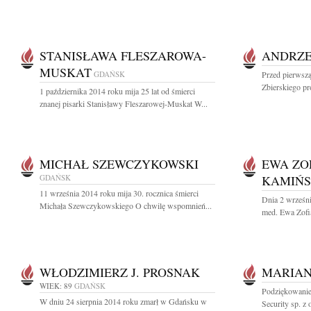
STANISŁAWA FLESZAROWA-
ANDRZE
MUSKAT
GDAŃSK
Przed pierwszą
Zbierskiego pr
1 października 2014 roku mija 25 lat od śmierci
znanej pisarki Stanisławy Fleszarowej-Muskat W...
MICHAŁ SZEWCZYKOWSKI
EWA ZOF
GDAŃSK
KAMIŃ
11 września 2014 roku mija 30. rocznica śmierci
Dnia 2 wrześni
Michała Szewczykowskiego O chwilę wspomnień...
med. Ewa Zofi
WŁODZIMIERZ J. PROSNAK
MARIAN
WIEK: 89
GDAŃSK
Podziękowanie
W dniu 24 sierpnia 2014 roku zmarł w Gdańsku w
Security sp. z 