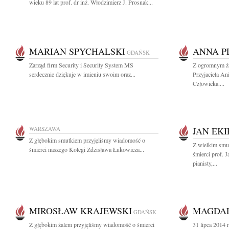
wieku 89 lat prof. dr inż. Włodzimierz J. Prosnak...
MARIAN SPYCHALSKI
ANNA P
GDAŃSK
Zarząd firm Security i Security System MS
Z ogromnym ża
serdecznie dziękuje w imieniu swoim oraz...
Przyjaciela An
Człowieka....
WARSZAWA
JAN EKI
Z głębokim smutkiem przyjęliśmy wiadomość o
Z wielkim smu
śmierci naszego Kolegi Zdzisława Łukowicza...
śmierci prof. 
pianisty,...
MIROSŁAW KRAJEWSKI
MAGDAL
GDAŃSK
Z głębokim żalem przyjęliśmy wiadomość o śmierci
31 lipca 2014 