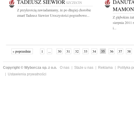
TADEUSZ SIEWIOR
DANUTA
SZCZECIN
MAMON
Z przykrością zawiadamiamy, że po długiej chorobie
zmarł Tadeusz Siewior Uroczystości pogrzebowe...
Z głębokim ża
sierpnia 2011 
i...
« poprzednie
1
...
30
31
32
33
34
35
36
37
38
»
Copyright © Wyborcza sp. z o.o.
O nas
Staże u nas
Reklama
Polityka 
Ustawienia prywatności