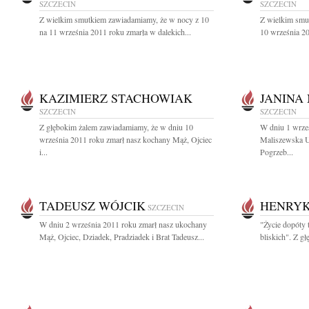
SZCZECIN
SZCZECIN
Z wielkim smutkiem zawiadamiamy, że w nocy z 10
Z wielkim smu
na 11 września 2011 roku zmarła w dalekich...
10 września 201
KAZIMIERZ STACHOWIAK
JANINA
SZCZECIN
SZCZECIN
Z głębokim żalem zawiadamiamy, że w dniu 10
W dniu 1 wrze
września 2011 roku zmarł nasz kochany Mąż, Ojciec
Maliszewska U
i...
Pogrzeb...
TADEUSZ WÓJCIK
HENRYK
SZCZECIN
W dniu 2 września 2011 roku zmarł nasz ukochany
"Życie dopóty 
Mąż, Ojciec, Dziadek, Pradziadek i Brat Tadeusz...
bliskich". Z gł