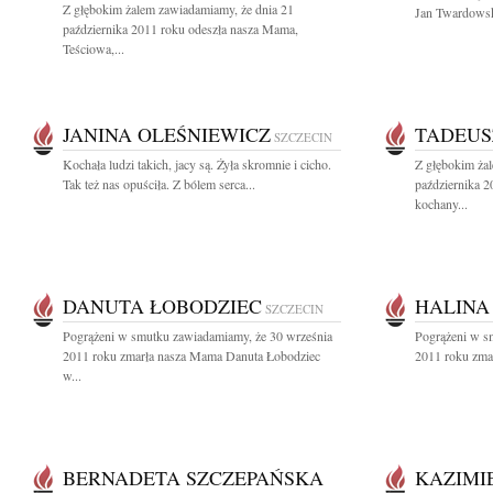
Z głębokim żalem zawiadamiamy, że dnia 21
Jan Twardowsk
października 2011 roku odeszła nasza Mama,
Teściowa,...
JANINA OLEŚNIEWICZ
TADEUS
SZCZECIN
Kochała ludzi takich, jacy są. Żyła skromnie i cicho.
Z głębokim ża
Tak też nas opuściła. Z bólem serca...
października 2
kochany...
DANUTA ŁOBODZIEC
HALINA
SZCZECIN
Pogrążeni w smutku zawiadamiamy, że 30 września
Pogrążeni w s
2011 roku zmarła nasza Mama Danuta Łobodziec
2011 roku zmar
w...
BERNADETA SZCZEPAŃSKA
KAZIMI